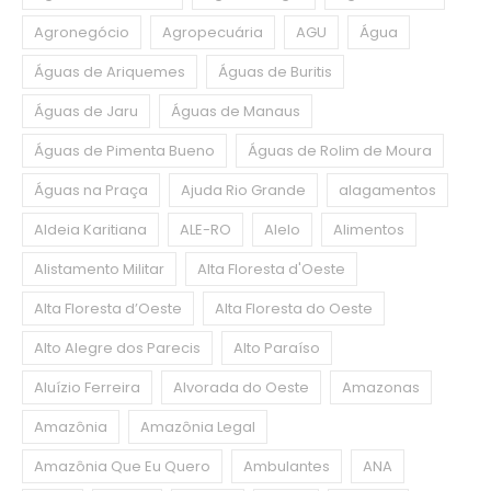
Agronegócio
Agropecuária
AGU
Água
Águas de Ariquemes
Águas de Buritis
Águas de Jaru
Águas de Manaus
Águas de Pimenta Bueno
Águas de Rolim de Moura
Águas na Praça
Ajuda Rio Grande
alagamentos
Aldeia Karitiana
ALE-RO
Alelo
Alimentos
Alistamento Militar
Alta Floresta d'Oeste
Alta Floresta d’Oeste
Alta Floresta do Oeste
Alto Alegre dos Parecis
Alto Paraíso
Aluízio Ferreira
Alvorada do Oeste
Amazonas
Amazônia
Amazônia Legal
Amazônia Que Eu Quero
Ambulantes
ANA