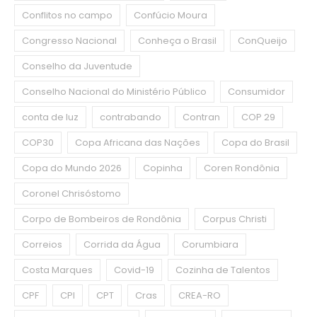
Conflitos no campo
Confúcio Moura
Congresso Nacional
Conheça o Brasil
ConQueijo
Conselho da Juventude
Conselho Nacional do Ministério Público
Consumidor
conta de luz
contrabando
Contran
COP 29
COP30
Copa Africana das Nações
Copa do Brasil
Copa do Mundo 2026
Copinha
Coren Rondônia
Coronel Chrisóstomo
Corpo de Bombeiros de Rondônia
Corpus Christi
Correios
Corrida da Água
Corumbiara
Costa Marques
Covid-19
Cozinha de Talentos
CPF
CPI
CPT
Cras
CREA-RO