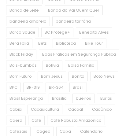
Banco de Leite
Banda do Vai Quem Quer
bandeira amarela
bandeira tarifária
Barco Saúde
BC Protege+
Benedito Alves
Bera Folia
Bets
Biblioteca
Bike Tour
Black Friday
Boas Práticas em Segurança Pública
Bois-bumbás
Bolívia
Bolsa Família
Bom Futuro
Bom Jesus
Bonito
Boto News
BPC
BR-319
BR-364
Brasil
Brasil Esperança
Brasília
bueiros
Buritis
Cabixi
Cacauicultura
Cacoal
CadÚnico
Caerd
Café
Café Robusta Amazônico
Cafezais
Caged
Caixa
Calendário