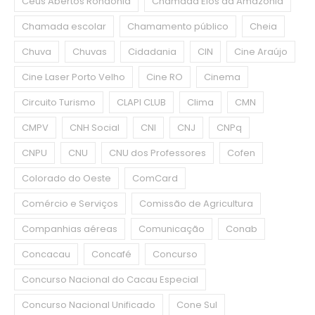
Céus Abertos Rondônia
Chamada Elos da Amazônia
Chamada escolar
Chamamento público
Cheia
Chuva
Chuvas
Cidadania
CIN
Cine Araújo
Cine Laser Porto Velho
Cine RO
Cinema
Circuito Turismo
CLAPI CLUB
Clima
CMN
CMPV
CNH Social
CNI
CNJ
CNPq
CNPU
CNU
CNU dos Professores
Cofen
Colorado do Oeste
ComCard
Comércio e Serviços
Comissão de Agricultura
Companhias aéreas
Comunicação
Conab
Concacau
Concafé
Concurso
Concurso Nacional do Cacau Especial
Concurso Nacional Unificado
Cone Sul