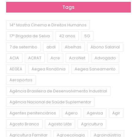
Tags
14ª Mostra Cinema e Direitos Humanos
17ª Brigada de Selva
42 anos
5G
7 de setembo
abdi
Abelhas
Abono Salarial
ACIA
ACRAT
Acre
AcroNet
Advogado
AEGEA
Aegea Rondônia
Aegea Saneamento
Aeroportos
Agência Brasileira de Desenvolvimento Industrial
Agência Nacional de Saúde Suplementar
Agentes penitenciários
Agero
Agevisa
Agir
Agosto Branco
Agosto Lilás
Agricultura
Agricultura Familiar
Agroecologia
Agroindústria