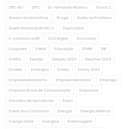
DPE-RO
DPU
Dr. Fernando Máximo
Draco 2
Dream da Amazônia
Droga
Duelo na Fronteira
Duelo Nacional de MC´s
Dupla Sena
E-commerce.BR
ECA Digital
Economia
Ecoponto
Edital
Educação
EFMM
EIR
El Niño
Eleição
Eleição 2024
Eleições 2024
Emater
Embrapa
Emdur
Emmy 2023
Empreendedorismo
Empreendimentos
Emprego
Empresa Brasil de Comunicação
Empresas
Encontro de Apicultores
Enem
Enem dos Concursos
Energia
Energia elétrica
Energia Solar
Energisa
Enfermagem