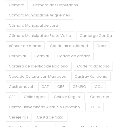
Câmara
Câmara dos Deputados
Câmara Municipal de Ariquemes
Câmara Municipal de Jaru
Câmara Municipal de Porto Velho
Camargo Corrêa
câncer de mama
Candeias do Jamari
Caps
Carnaval
Carnval
Cartão de crédito
Carteira de Identidade Nacional
Carteira do Idoso
Casa da Cultura Ivan Marrocos
Castra+Rondônia
Castramóvel
CAT
CBF
CBMRO
CCJ
CEF
Célio Lopes
Celular Seguro
Cemetron
Centro Universitário Aparício Carvalho
CEPEM
Cerejeiras
Cesta de Natal