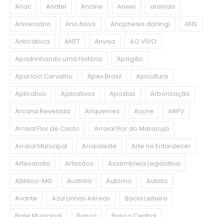
Anac
Anatel
Ancine
Aneel
animais
Aniversário
Ano Novo
Anopheles darlingi
ANS
Antirrábica
ANTT
Anvisa
AO VIVO
Apadrinhando uma História
Apagão
Aparício Carvalho
Apex Brasil
Apicultura
Aplicativo
Aplicativos
Apostas
Arborização
Arcana Revelada
Ariquemes
Arjore
ARPV
Arraial Flor de Cacto
Arraial Flor do Maracujá
Arraial Municipal
Arraialeste
Arte no Entardecer
Artesanato
Artesãos
Assembleia Legislativa
Atlético-MG
Austista
Autismo
Autista
Avante
Azul Linhas Aéreas
Bacia Leiteira
Baile Municipal
Banco
Banco Central