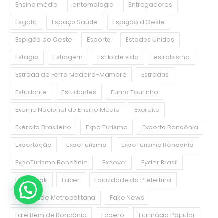
Ensino médio
entomologia
Entregadores
Esgoto
Espaço Saúde
Espigão d'Oeste
Espigão do Oeste
Esporte
Estados Unidos
Estágio
Estiagem
Estilo de vida
estrabismo
Estrada de Ferro Madeira-Mamoré
Estradas
Estudante
Estudantes
Euma Tourinho
Exame Nacional do Ensino Médio
Exercíto
Exército Brasileiro
Expo Turismo
Exporta Rondônia
Exportação
ExpoTurismo
ExpoTurismo Rôndonia
ExpoTurismo Rondônia
Expovel
Eyder Brasil
Facebook
Facer
Faculdade da Prefeitura
Faculdade Metropolitana
Fake News
Fale Bem de Rondônia
Fapero
Farmácia Popular