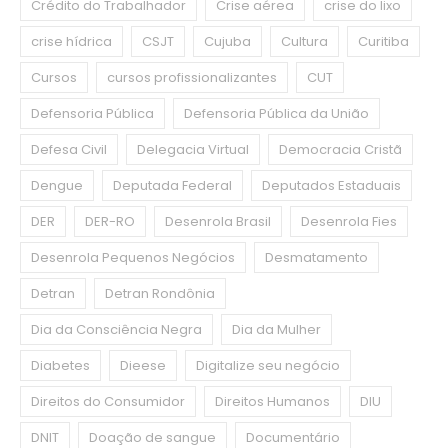
Crédito do Trabalhador
Crise aérea
crise do lixo
crise hídrica
CSJT
Cujuba
Cultura
Curitiba
Cursos
cursos profissionalizantes
CUT
Defensoria Pública
Defensoria Pública da União
Defesa Civil
Delegacia Virtual
Democracia Cristã
Dengue
Deputada Federal
Deputados Estaduais
DER
DER-RO
Desenrola Brasil
Desenrola Fies
Desenrola Pequenos Negócios
Desmatamento
Detran
Detran Rondônia
Dia da Consciência Negra
Dia da Mulher
Diabetes
Dieese
Digitalize seu negócio
Direitos do Consumidor
Direitos Humanos
DIU
DNIT
Doação de sangue
Documentário