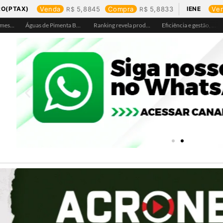
RO(PTAX)
Venda
5,8845
Compra
5,8833
IENE
Ve
riquemes leva atendimento itinerante e orientações ao Distrito de Bom Futuro neste sábado, 25
Águas de Pimenta Bueno amplia rede de abastecimento e leva água tratada para moradores da região do aeroporto
Ranking revela produtos mais comprados em cada estado e aponta drone como destaque em Rondônia
Eficiência e gestão, Buritis se torna referência em controle de perdas de água