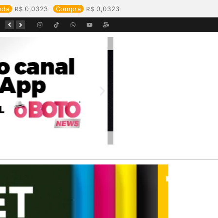
nda
0,0323
Compra
0,0323
Equipes da Aegea Rondônia passam por treinamento de prevenção e combate a princípios de incêndio e segurança no trabalho com inflamáveis
Começa o Festival Peixes da Amazônia na Estrada de Ferro Madeira-Mamoré
Durante reunião, Águas de Pimenta Bueno detalha investimentos e avanços no saneamento do município