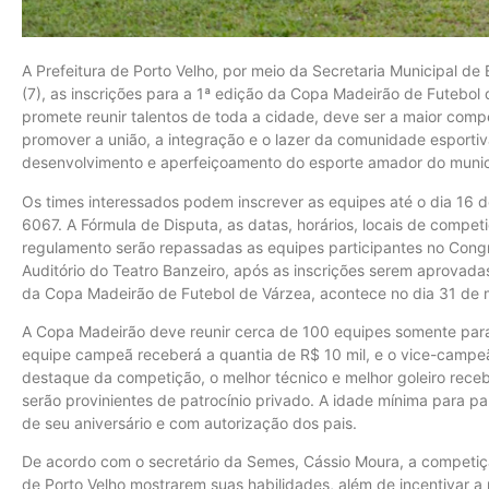
A Prefeitura de Porto Velho, por meio da Secretaria Municipal de 
(7), as inscrições para a 1ª edição da Copa Madeirão de Futebol
promete reunir talentos de toda a cidade, deve ser a maior comp
promover a união, a integração e o lazer da comunidade esportiv
desenvolvimento e aperfeiçoamento do esporte amador do munic
Os times interessados podem inscrever as equipes até o dia 16 
6067. A Fórmula de Disputa, as datas, horários, locais de compet
regulamento serão repassadas as equipes participantes no Cong
Auditório do Teatro Banzeiro, após as inscrições serem aprovad
da Copa Madeirão de Futebol de Várzea, acontece no dia 31 de 
A Copa Madeirão deve reunir cerca de 100 equipes somente para 
equipe campeã receberá a quantia de R$ 10 mil, e o vice-campeão 
destaque da competição, o melhor técnico e melhor goleiro receb
serão provinientes de patrocínio privado. A idade mínima para pa
de seu aniversário e com autorização dos pais.
De acordo com o secretário da Semes, Cássio Moura, a competiç
de Porto Velho mostrarem suas habilidades, além de incentivar a 