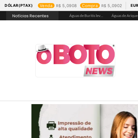
DÓLAR(PTAX)
Venda
5,0908
Compra
5,0902
EU
Notícias Recentes
Águas de Rolim de Moura promove conscientização sobre a importância e uso correto da rede de esgoto
Águas de Jaru garante hidratação e assegura acesso a água tratada na Praça de Alimentação durante Barco Cross
Águas de Buritis leva hidratação e conscientização ao Festival de Flores de Holambra
Águas de A