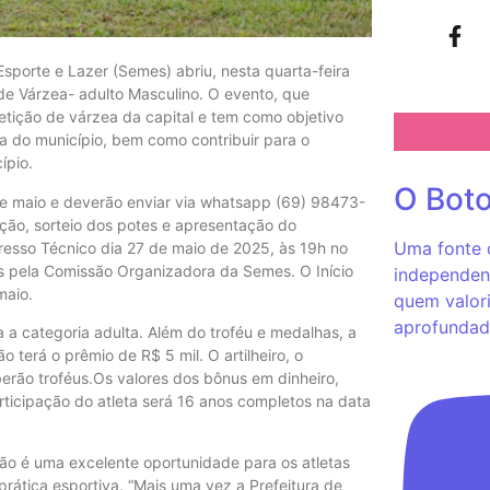
Esporte e Lazer (Semes) abriu, nesta quarta-feira
 de Várzea- adulto Masculino. O evento, que
etição de várzea da capital e tem como objetivo
a do município, bem como contribuir para o
ípio.
O Bot
de maio e deverão enviar via whatsapp (69) 98473-
ição, sorteio dos potes e apresentação do
Uma fonte c
resso Técnico dia 27 de maio de 2025, às 19h no
as pela Comissão Organizadora da Semes. O Início
independent
maio.
quem valori
aprofundad
a categoria adulta. Além do troféu e medalhas, a
terá o prêmio de R$ 5 mil. O artilheiro, o
erão troféus.Os valores dos bônus em dinheiro,
rticipação do atleta será 16 anos completos na data
ão é uma excelente oportunidade para os atletas
prática esportiva. “Mais uma vez a Prefeitura de