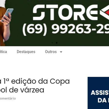
ítica
Destaques
Outros
a 1ª edição da Copa
ol de várzea
omentário