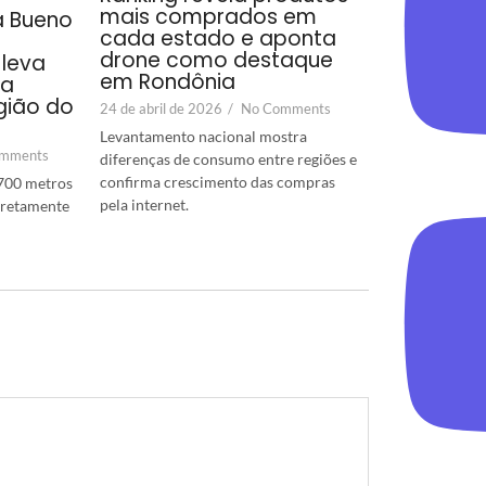
mais comprados em
a Bueno
cada estado e aponta
drone como destaque
leva
em Rondônia
ra
gião do
24 de abril de 2026
/
No Comments
Levantamento nacional mostra
mments
diferenças de consumo entre regiões e
confirma crescimento das compras
700 metros
pela internet.
diretamente