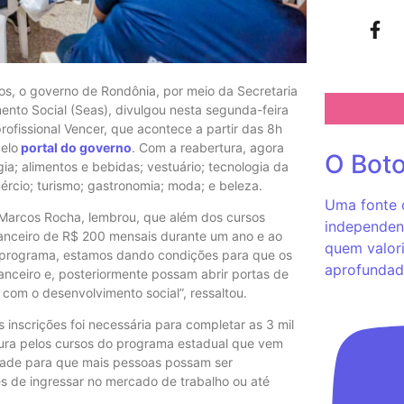
s, o governo de Rondônia, por meio da Secretaria
ento Social (Seas), divulgou nesta segunda-feira
ofissional Vencer, que acontece a partir das 8h
pelo
portal do governo
. Com a reabertura, agora
O Bot
ia; alimentos e bebidas; vestuário; tecnologia da
ércio; turismo; gastronomia; moda; e beleza.
Uma fonte c
 Marcos Rocha, lembrou, que além dos cursos
independent
financeiro de R$ 200 mensais durante um ano e ao
quem valori
m o programa, estamos dando condições para que os
aprofundad
anceiro e, posteriormente possam abrir portas de
 com o desenvolvimento social”, ressaltou.
 inscrições foi necessária para completar as 3 mil
ura pelos cursos do programa estadual que vem
idade para que mais pessoas possam ser
s de ingressar no mercado de trabalho ou até