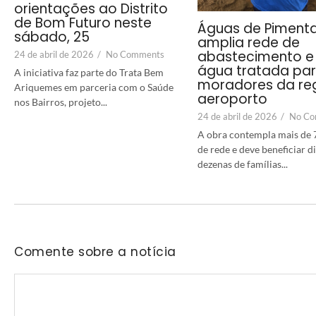
orientações ao Distrito
de Bom Futuro neste
Águas de Piment
sábado, 25
amplia rede de
abastecimento e 
24 de abril de 2026
/
No Comments
água tratada pa
A iniciativa faz parte do Trata Bem
moradores da re
Ariquemes em parceria com o Saúde
aeroporto
nos Bairros, projeto...
24 de abril de 2026
/
No Co
A obra contempla mais de 
de rede e deve beneficiar 
dezenas de famílias...
Comente sobre a notícia