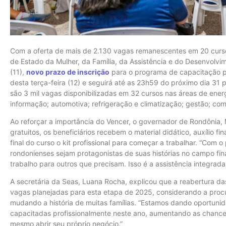
Com a oferta de mais de 2.130 vagas remanescentes em 20 curso
de Estado da Mulher, da Família, da Assistência e do Desenvolvim
(11),
novo prazo de inscrição
para o programa de capacitação pr
desta terça-feira (12) e seguirá até as 23h59 do próximo dia 31 
são 3 mil vagas disponibilizadas em 32 cursos nas áreas de energ
informação; automotiva; refrigeração e climatização; gestão; com
Ao reforçar a importância do Vencer, o governador de Rondônia,
gratuitos, os beneficiários recebem o material didático, auxílio 
final do curso o kit profissional para começar a trabalhar. “Co
rondonienses sejam protagonistas de suas histórias no campo fin
trabalho para outros que precisam. Isso é a assistência integrada
A secretária da Seas, Luana Rocha, explicou que a reabertura das
vagas planejadas para esta etapa de 2025, considerando a proc
mudando a história de muitas famílias. “Estamos dando oportun
capacitadas profissionalmente neste ano, aumentando as chance
mesmo abrir seu próprio negócio.”