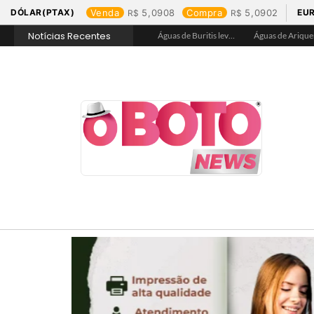
DÓLAR(PTAX)
Venda
5,0908
Compra
5,0902
EU
Notícias Recentes
Águas de Jaru garante hidratação e assegura acesso a água tratada na Praça de Alimentação durante Barco Cross
Águas de Buritis leva hidratação e conscientização ao Festival de Flores de Holambra
Águas de Ariquemes leva atendimento itinerante e orientações ao Distrito de Bom Futuro neste sábado, 25