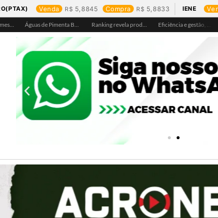
RO(PTAX)
Venda
5,8845
Compra
5,8833
IENE
Ve
Águas de Pimenta Bueno amplia rede de abastecimento e leva água tratada para moradores da região do aeroporto
Ranking revela produtos mais comprados em cada estado e aponta drone como destaque em Rondônia
Eficiência e gestão, Buritis se torna referência em controle de perdas de água