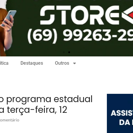
ítica
Destaques
Outros
do programa estadual
terça-feira, 12
omentário