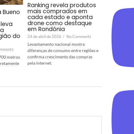
Ranking revela produtos
mais comprados em
a Bueno
cada estado e aponta
drone como destaque
leva
em Rondônia
ra
gião do
24 de abril de 2026
/
No Comments
Levantamento nacional mostra
mments
diferenças de consumo entre regiões e
confirma crescimento das compras
700 metros
pela internet.
diretamente