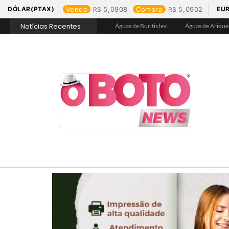
DÓLAR(PTAX)
Venda
5,0908
Compra
5,0902
EU
Notícias Recentes
Águas de Rolim de Moura promove conscientização sobre a importância e uso correto da rede de esgoto
Águas de Jaru garante hidratação e assegura acesso a água tratada na Praça de Alimentação durante Barco Cross
Águas de Buritis leva hidratação e conscientização ao Festival de Flores de Holambra
Águas de Ariquemes leva atendimento itinerante e orientações ao Distrito de Bom Futuro neste sábado, 25