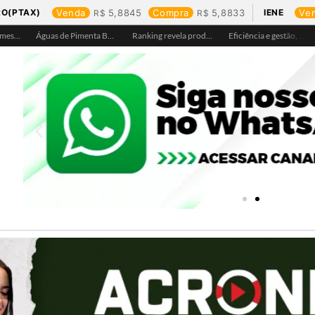
RO(PTAX)
Venda
5,8845
Compra
5,8833
IENE
Ve
Águas de Pimenta Bueno amplia rede de abastecimento e leva água tratada para moradores da região do aeroporto
Ranking revela produtos mais comprados em cada estado e aponta drone como destaque em Rondônia
Eficiência e gestão, Buritis se torna referência em controle de perdas de água