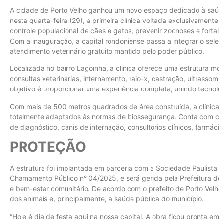
A cidade de Porto Velho ganhou um novo espaço dedicado à saúd
nesta quarta-feira (29), a primeira clínica voltada exclusivamen
controle populacional de cães e gatos, prevenir zoonoses e fortal
Com a inauguração, a capital rondoniense passa a integrar o sel
atendimento veterinário gratuito mantido pelo poder público.
Localizada no bairro Lagoinha, a clínica oferece uma estrutura 
consultas veterinárias, internamento, raio-x, castração, ultrasso
objetivo é proporcionar uma experiência completa, unindo tecnolo
Com mais de 500 metros quadrados de área construída, a clínica
totalmente adaptados às normas de biossegurança. Conta com c
de diagnóstico, canis de internação, consultórios clínicos, farmáci
PROTEÇÃO
A estrutura foi implantada em parceria com a Sociedade Paulista
Chamamento Público n° 04/2025, e será gerida pela Prefeitura d
e bem-estar comunitário. De acordo com o prefeito de Porto Vel
dos animais e, principalmente, a saúde pública do município.
“Hoje é dia de festa aqui na nossa capital. A obra ficou pronta 