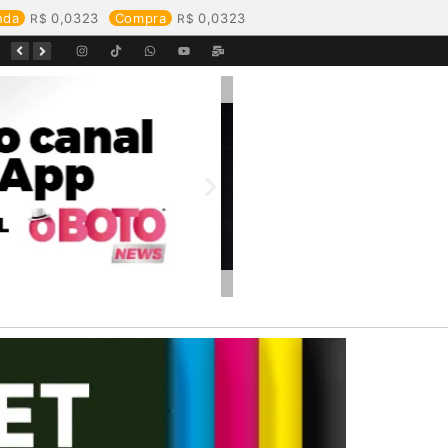
nda
0,0323
Compra
0,0323
Equipes da Aegea Rondônia passam por treinamento de prevenção e combate a princípios de incêndio e segurança no trabalho com inflamáveis
Começa o Festival Peixes da Amazônia na Estrada de Ferro Madeira-Mamoré
Durante reunião, Águas de Pimenta Bueno detalha investimentos e avanços no saneamento do município