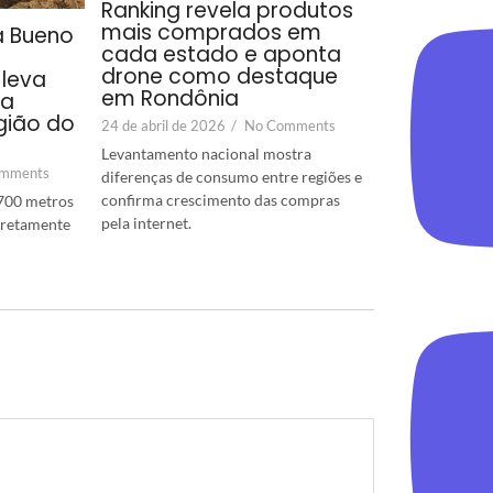
Ranking revela produtos
mais comprados em
a Bueno
cada estado e aponta
drone como destaque
leva
em Rondônia
ra
gião do
24 de abril de 2026
/
No Comments
Levantamento nacional mostra
mments
diferenças de consumo entre regiões e
confirma crescimento das compras
700 metros
pela internet.
diretamente