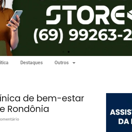
ítica
Destaques
Outros
línica de bem-estar
de Rondônia
omentário