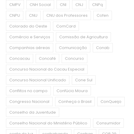
CMPV
CNH Social
CNI
CNJ
CNPq
CNPU
CNU
CNU dos Professores
Cofen
Colorado do Oeste
ComCard
Comércio e Serviços
Comissão de Agricultura
Companhias aéreas
Comunicação
Conab
Concacau
Concafé
Concurso
Concurso Nacional do Cacau Especial
Concurso Nacional Unificado
Cone Sul
Conflitos no campo
Confúcio Moura
Congresso Nacional
Conheça o Brasil
ConQueijo
Conselho da Juventude
Conselho Nacional do Ministério Público
Consumidor
conta de luz
contrabando
Contran
COP 29