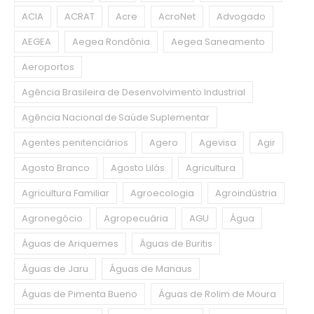
ACIA
ACRAT
Acre
AcroNet
Advogado
AEGEA
Aegea Rondônia
Aegea Saneamento
Aeroportos
Agência Brasileira de Desenvolvimento Industrial
Agência Nacional de Saúde Suplementar
Agentes penitenciários
Agero
Agevisa
Agir
Agosto Branco
Agosto Lilás
Agricultura
Agricultura Familiar
Agroecologia
Agroindústria
Agronegócio
Agropecuária
AGU
Água
Águas de Ariquemes
Águas de Buritis
Águas de Jaru
Águas de Manaus
Águas de Pimenta Bueno
Águas de Rolim de Moura