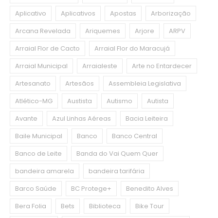
Aplicativo
Aplicativos
Apostas
Arborização
Arcana Revelada
Ariquemes
Arjore
ARPV
Arraial Flor de Cacto
Arraial Flor do Maracujá
Arraial Municipal
Arraialeste
Arte no Entardecer
Artesanato
Artesãos
Assembleia Legislativa
Atlético-MG
Austista
Autismo
Autista
Avante
Azul Linhas Aéreas
Bacia Leiteira
Baile Municipal
Banco
Banco Central
Banco de Leite
Banda do Vai Quem Quer
bandeira amarela
bandeira tarifária
Barco Saúde
BC Protege+
Benedito Alves
Bera Folia
Bets
Biblioteca
Bike Tour