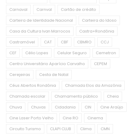
Carnaval
Carnval
Cartão de crédito
Carteira de Identidade Nacional
Carteira do Idoso
Casa da Cultura Ivan Marrocos
Castra+Rondônia
Castramóvel
CAT
CBF
CBMRO
CCJ
CEF
Célio Lopes
Celular Seguro
Cemetron
Centro Universitário Aparício Carvalho
CEPEM
Cerejeiras
Cesta de Natal
Céus Abertos Rondônia
Chamada Elos da Amazônia
Chamada escolar
Chamamento público
Cheia
Chuva
Chuvas
Cidadania
CIN
Cine Araújo
Cine Laser Porto Velho
Cine RO
Cinema
Circuito Turismo
CLAPI CLUB
Clima
CMN