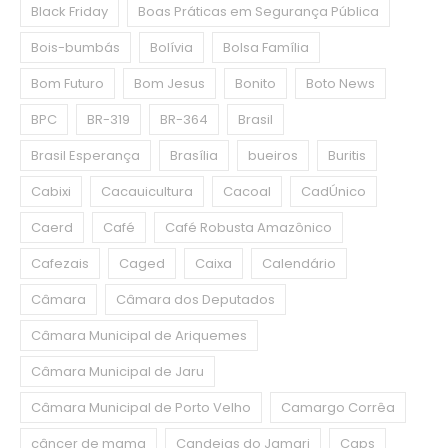
Black Friday
Boas Práticas em Segurança Pública
Bois-bumbás
Bolívia
Bolsa Família
Bom Futuro
Bom Jesus
Bonito
Boto News
BPC
BR-319
BR-364
Brasil
Brasil Esperança
Brasília
bueiros
Buritis
Cabixi
Cacauicultura
Cacoal
CadÚnico
Caerd
Café
Café Robusta Amazônico
Cafezais
Caged
Caixa
Calendário
Câmara
Câmara dos Deputados
Câmara Municipal de Ariquemes
Câmara Municipal de Jaru
Câmara Municipal de Porto Velho
Camargo Corrêa
câncer de mama
Candeias do Jamari
Caps