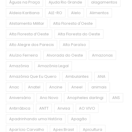
Águas na Praça
Ajuda Rio Grande
alagamentos
Aldeia Karitiana
ALE-RO
Alelo
Alimentos
Alistamento Militar
Alta Floresta d'Oeste
Alta Floresta d’Oeste
Alta Floresta do Oeste
Alto Alegre dos Parecis
Alto Paraíso
Aluízio Ferreira
Alvorada do Oeste
Amazonas
Amazônia
Amazônia Legal
Amazônia Que Eu Quero
Ambulantes
ANA
Anac
Anatel
Ancine
Aneel
animais
Aniversário
Ano Novo
Anopheles darlingi
ANS
Antirrábica
ANTT
Anvisa
AO VIVO
Apadrinhando uma História
Apagão
Aparício Carvalho
Apex Brasil
Apicultura