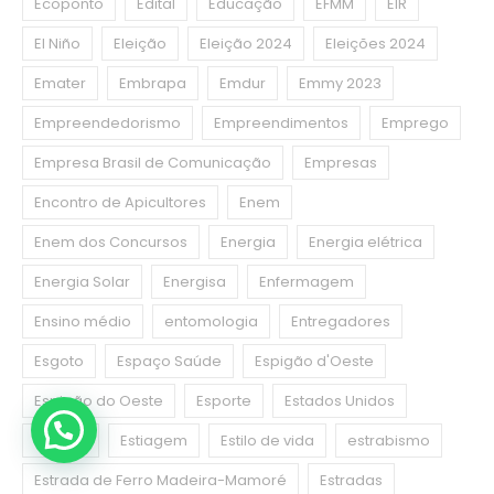
Ecoponto
Edital
Educação
EFMM
EIR
El Niño
Eleição
Eleição 2024
Eleições 2024
Emater
Embrapa
Emdur
Emmy 2023
Empreendedorismo
Empreendimentos
Emprego
Empresa Brasil de Comunicação
Empresas
Encontro de Apicultores
Enem
Enem dos Concursos
Energia
Energia elétrica
Energia Solar
Energisa
Enfermagem
Ensino médio
entomologia
Entregadores
Esgoto
Espaço Saúde
Espigão d'Oeste
Espigão do Oeste
Esporte
Estados Unidos
Estágio
Estiagem
Estilo de vida
estrabismo
Estrada de Ferro Madeira-Mamoré
Estradas