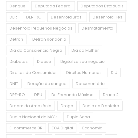
Dengue
Deputada Federal
Deputados Estaduais
DER
DER-RO
Desenrola Brasil
Desenrola Fies
Desenrola Pequenos Negócios
Desmatamento
Detran
Detran Rondônia
Dia da Consciência Negra
Dia da Mulher
Diabetes
Dieese
Digitalize seu negócio
Direitos do Consumidor
Direitos Humanos
DIU
DNIT
Doação de sangue
Documentário
DPE-RO
DPU
Dr. Fernando Máximo
Draco 2
Dream da Amazônia
Droga
Duelo na Fronteira
Duelo Nacional de MC´s
Dupla Sena
E-commerce.BR
ECA Digital
Economia