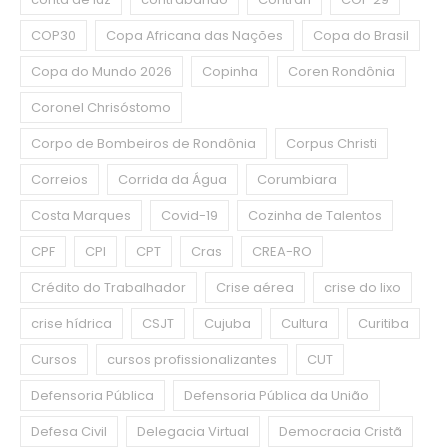
COP30
Copa Africana das Nações
Copa do Brasil
Copa do Mundo 2026
Copinha
Coren Rondônia
Coronel Chrisóstomo
Corpo de Bombeiros de Rondônia
Corpus Christi
Correios
Corrida da Água
Corumbiara
Costa Marques
Covid-19
Cozinha de Talentos
CPF
CPI
CPT
Cras
CREA-RO
Crédito do Trabalhador
Crise aérea
crise do lixo
crise hídrica
CSJT
Cujuba
Cultura
Curitiba
Cursos
cursos profissionalizantes
CUT
Defensoria Pública
Defensoria Pública da União
Defesa Civil
Delegacia Virtual
Democracia Cristã