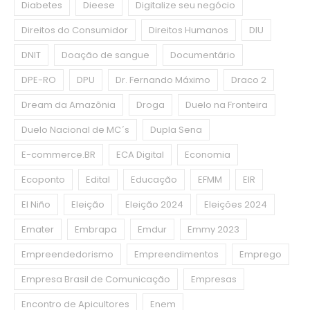
Diabetes
Dieese
Digitalize seu negócio
Direitos do Consumidor
Direitos Humanos
DIU
DNIT
Doação de sangue
Documentário
DPE-RO
DPU
Dr. Fernando Máximo
Draco 2
Dream da Amazônia
Droga
Duelo na Fronteira
Duelo Nacional de MC´s
Dupla Sena
E-commerce.BR
ECA Digital
Economia
Ecoponto
Edital
Educação
EFMM
EIR
El Niño
Eleição
Eleição 2024
Eleições 2024
Emater
Embrapa
Emdur
Emmy 2023
Empreendedorismo
Empreendimentos
Emprego
Empresa Brasil de Comunicação
Empresas
Encontro de Apicultores
Enem