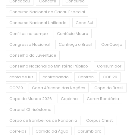
Concacau
Concafé
Concurso
Concurso Nacional do Cacau Especial
Concurso Nacional Unificado
Cone Sul
Conflitos no campo
Confúcio Moura
Congresso Nacional
Conheça o Brasil
ConQueijo
Conselho da Juventude
Conselho Nacional do Ministério Público
Consumidor
conta de luz
contrabando
Contran
COP 29
COP30
Copa Africana das Nações
Copa do Brasil
Copa do Mundo 2026
Copinha
Coren Rondônia
Coronel Chrisóstomo
Corpo de Bombeiros de Rondônia
Corpus Christi
Correios
Corrida da Água
Corumbiara