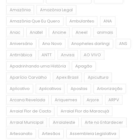
Amazônia
Amazônia Legal
Amazônia Que Eu Quero
Ambulantes
ANA
Anac
Anatel
Ancine
Aneel
animais
Aniversário
Ano Novo
Anopheles darlingi
ANS
Antirrábica
ANTT
Anvisa
AO VIVO
Apadrinhando uma História
Apagão
Aparício Carvalho
Apex Brasil
Apicultura
Aplicativo
Aplicativos
Apostas
Arborização
Arcana Revelada
Ariquemes
Arjore
ARPV
Arraial Flor de Cacto
Arraial Flor do Maracujá
Arraial Municipal
Arraialeste
Arte no Entardecer
Artesanato
Artesãos
Assembleia Legislativa