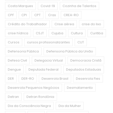
Costa Marques
Covid-19
Cozinha de Talentos
CPF
CPI
CPT
Cras
CREA-RO
Crédito do Trabalhador
Crise aérea
crise do lixo
crise hídrica
CSJT
Cujuba
Cultura
Curitiba
Cursos
cursos profissionalizantes
CUT
Defensoria Pública
Defensoria Pública da União
Defesa Civil
Delegacia Virtual
Democracia Cristã
Dengue
Deputada Federal
Deputados Estaduais
DER
DER-RO
Desenrola Brasil
Desenrola Fies
Desenrola Pequenos Negócios
Desmatamento
Detran
Detran Rondônia
Dia da Consciência Negra
Dia da Mulher