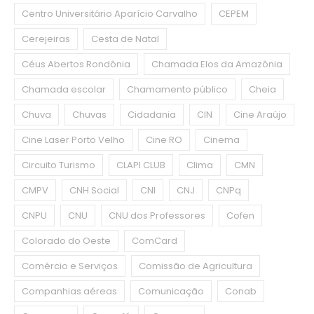
Centro Universitário Aparício Carvalho
CEPEM
Cerejeiras
Cesta de Natal
Céus Abertos Rondônia
Chamada Elos da Amazônia
Chamada escolar
Chamamento público
Cheia
Chuva
Chuvas
Cidadania
CIN
Cine Araújo
Cine Laser Porto Velho
Cine RO
Cinema
Circuito Turismo
CLAPI CLUB
Clima
CMN
CMPV
CNH Social
CNI
CNJ
CNPq
CNPU
CNU
CNU dos Professores
Cofen
Colorado do Oeste
ComCard
Comércio e Serviços
Comissão de Agricultura
Companhias aéreas
Comunicação
Conab