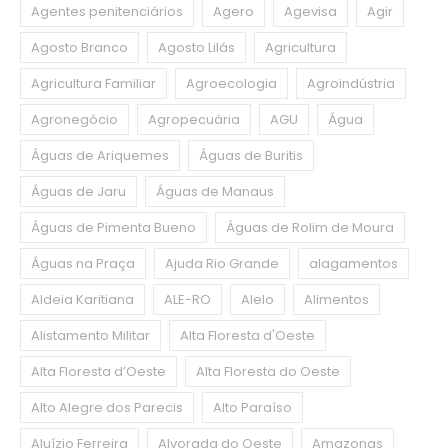
Agentes penitenciários
Agero
Agevisa
Agir
Agosto Branco
Agosto Lilás
Agricultura
Agricultura Familiar
Agroecologia
Agroindústria
Agronegócio
Agropecuária
AGU
Água
Águas de Ariquemes
Águas de Buritis
Águas de Jaru
Águas de Manaus
Águas de Pimenta Bueno
Águas de Rolim de Moura
Águas na Praça
Ajuda Rio Grande
alagamentos
Aldeia Karitiana
ALE-RO
Alelo
Alimentos
Alistamento Militar
Alta Floresta d'Oeste
Alta Floresta d’Oeste
Alta Floresta do Oeste
Alto Alegre dos Parecis
Alto Paraíso
Aluízio Ferreira
Alvorada do Oeste
Amazonas