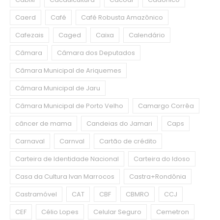
Caerd
Café
Café Robusta Amazônico
Cafezais
Caged
Caixa
Calendário
Câmara
Câmara dos Deputados
Câmara Municipal de Ariquemes
Câmara Municipal de Jaru
Câmara Municipal de Porto Velho
Camargo Corrêa
câncer de mama
Candeias do Jamari
Caps
Carnaval
Carnval
Cartão de crédito
Carteira de Identidade Nacional
Carteira do Idoso
Casa da Cultura Ivan Marrocos
Castra+Rondônia
Castramóvel
CAT
CBF
CBMRO
CCJ
CEF
Célio Lopes
Celular Seguro
Cemetron