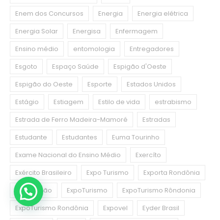
Enem dos Concursos
Energia
Energia elétrica
Energia Solar
Energisa
Enfermagem
Ensino médio
entomologia
Entregadores
Esgoto
Espaço Saúde
Espigão d'Oeste
Espigão do Oeste
Esporte
Estados Unidos
Estágio
Estiagem
Estilo de vida
estrabismo
Estrada de Ferro Madeira-Mamoré
Estradas
Estudante
Estudantes
Euma Tourinho
Exame Nacional do Ensino Médio
Exercíto
Exército Brasileiro
Expo Turismo
Exporta Rondônia
Exportação
ExpoTurismo
ExpoTurismo Rôndonia
ExpoTurismo Rondônia
Expovel
Eyder Brasil