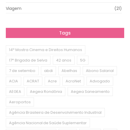
Viagem
(21)
Tags
14ª Mostra Cinema e Direitos Humanos
17ª Brigada de Selva
42 anos
5G
7 de setembo
abdi
Abelhas
Abono Salarial
ACIA
ACRAT
Acre
AcroNet
Advogado
AEGEA
Aegea Rondônia
Aegea Saneamento
Aeroportos
Agência Brasileira de Desenvolvimento Industrial
Agência Nacional de Saúde Suplementar