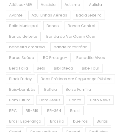
Atlético-MG
Austista
Autismo
Autista
Avante
Azul Linhas Aéreas
Bacia Leiteira
Baile Municipal
Banco
Banco Central
Banco de Leite
Banda do Vai Quem Quer
bandeira amarela
bandeira tarifária
Barco Saúde
BC Protege+
Benedito Alves
Bera Folia
Bets
Biblioteca
Bike Tour
Black Friday
Boas Práticas em Segurança Pública
Bois-bumbás
Bolívia
Bolsa Família
Bom Futuro
Bom Jesus
Bonito
Boto News
BPC
BR-319
BR-364
Brasil
Brasil Esperança
Brasília
bueiros
Buritis
Cabixi
Cacauicultura
Cacoal
CadÚnico