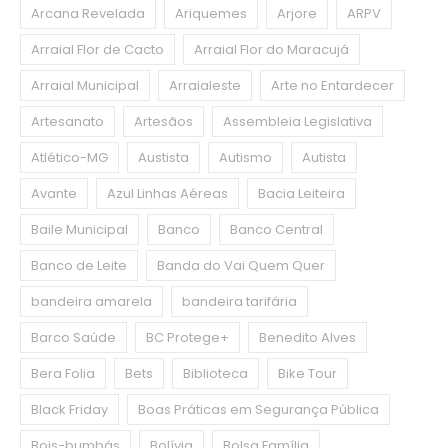
Arcana Revelada
Ariquemes
Arjore
ARPV
Arraial Flor de Cacto
Arraial Flor do Maracujá
Arraial Municipal
Arraialeste
Arte no Entardecer
Artesanato
Artesãos
Assembleia Legislativa
Atlético-MG
Austista
Autismo
Autista
Avante
Azul Linhas Aéreas
Bacia Leiteira
Baile Municipal
Banco
Banco Central
Banco de Leite
Banda do Vai Quem Quer
bandeira amarela
bandeira tarifária
Barco Saúde
BC Protege+
Benedito Alves
Bera Folia
Bets
Biblioteca
Bike Tour
Black Friday
Boas Práticas em Segurança Pública
Bois-bumbás
Bolívia
Bolsa Família