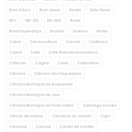
Bom Futuro
Bom Jesus
Bonito
Boto News
BPC
BR-319
BR-364
Brasil
Brasil Esperança
Brasília
bueiros
Buritis
Cabixi
Cacauicultura
Cacoal
CadÚnico
Caerd
Café
Café Robusta Amazônico
Cafezais
Caged
Caixa
Calendário
Câmara
Câmara dos Deputados
Câmara Municipal de Ariquemes
Câmara Municipal de Jaru
Câmara Municipal de Porto Velho
Camargo Corrêa
câncer de mama
Candeias do Jamari
Caps
Carnaval
Carnval
Cartão de crédito