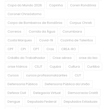
Copa do Mundo 2026
Copinha
Coren Rondônia
Coronel Chrisóstomo
Corpo de Bombeiros de Rondônia
Corpus Christi
Correios
Corrida da Água
Corumbiara
Costa Marques
Covid-19
Cozinha de Talentos
CPF
CPI
CPT
Cras
CREA-RO
Crédito do Trabalhador
Crise aérea
crise do lixo
crise hídrica
CSJT
Cujuba
Cultura
Curitiba
Cursos
cursos profissionalizantes
CUT
Defensoria Pública
Defensoria Pública da União
Defesa Civil
Delegacia Virtual
Democracia Cristã
Dengue
Deputada Federal
Deputados Estaduais