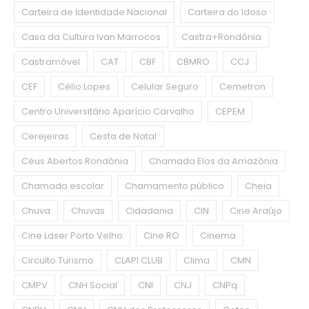
Carteira de Identidade Nacional
Carteira do Idoso
Casa da Cultura Ivan Marrocos
Castra+Rondônia
Castramóvel
CAT
CBF
CBMRO
CCJ
CEF
Célio Lopes
Celular Seguro
Cemetron
Centro Universitário Aparício Carvalho
CEPEM
Cerejeiras
Cesta de Natal
Céus Abertos Rondônia
Chamada Elos da Amazônia
Chamada escolar
Chamamento público
Cheia
Chuva
Chuvas
Cidadania
CIN
Cine Araújo
Cine Laser Porto Velho
Cine RO
Cinema
Circuito Turismo
CLAPI CLUB
Clima
CMN
CMPV
CNH Social
CNI
CNJ
CNPq