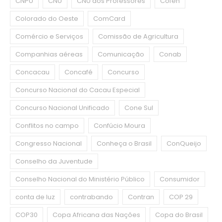
CNPU
CNU
CNU dos Professores
Cofen
Colorado do Oeste
ComCard
Comércio e Serviços
Comissão de Agricultura
Companhias aéreas
Comunicação
Conab
Concacau
Concafé
Concurso
Concurso Nacional do Cacau Especial
Concurso Nacional Unificado
Cone Sul
Conflitos no campo
Confúcio Moura
Congresso Nacional
Conheça o Brasil
ConQueijo
Conselho da Juventude
Conselho Nacional do Ministério Público
Consumidor
conta de luz
contrabando
Contran
COP 29
COP30
Copa Africana das Nações
Copa do Brasil