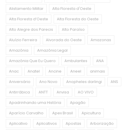
Alistamento Militar
Alta Floresta d'Oeste
Alta Floresta d’Oeste
Alta Floresta do Oeste
Alto Alegre dos Parecis
Alto Paraíso
Aluízio Ferreira
Alvorada do Oeste
Amazonas
Amazônia
Amazônia Legal
Amazônia Que Eu Quero
Ambulantes
ANA
Anac
Anatel
Ancine
Aneel
animais
Aniversário
Ano Novo
Anopheles darlingi
ANS
Antirrábica
ANTT
Anvisa
AO VIVO
Apadrinhando uma História
Apagão
Aparício Carvalho
Apex Brasil
Apicultura
Aplicativo
Aplicativos
Apostas
Arborização