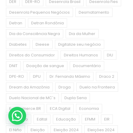
DER
DER-RO
Desenrola Brasil
Desenrola Fies
Desenrola Pequenos Negócios
Desmatamento
Detran
Detran Rondônia
Dia da Consciência Negra
Dia da Mulher
Diabetes
Dieese
Digitalize seu negócio
Direitos do Consumidor
Direitos Humanos
DIU
DNIT
Doação de sangue
Documentário
DPE-RO
DPU
Dr. Fernando Máximo
Draco 2
Dream da Amazônia
Droga
Duelo na Fronteira
Duelo Nacional de MC´s
Dupla Sena
E-commerce.BR
ECA Digital
Economia
Ecoponto
Edital
Educação
EFMM
EIR
El Niño
Eleição
Eleição 2024
Eleições 2024