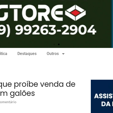
ítica
Destaques
Outros
que proíbe venda de
em galões
omentário