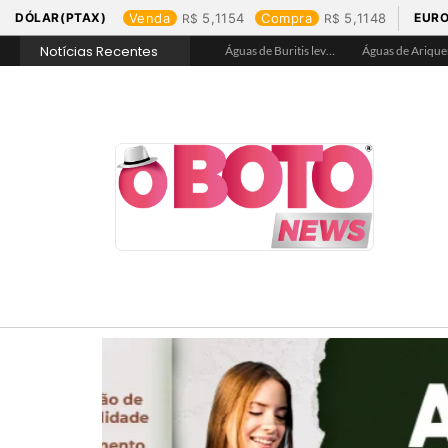
DÓLAR(PTAX)
Venda
5,1154
Compra
5,1148
EURO
Notícias Recentes
Águas de Jaru garante hidratação e assegura acesso a água tratada na Praça de Alimentação durante Barco Cross
Águas de Buritis leva hidratação e conscientização ao Festival de Flores de Holambra
Águas de Ariquemes leva atendimento itinerante e orientações ao Distrito de Bom Futuro neste sábado, 25