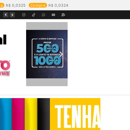
da
0,0325
Compra
0,0324
Equipes da Aegea Rondônia passam por treinamento de prevenção e combate a princípios de incêndio e segurança no trabalho com inflamáveis
Começa o Festival Peixes da Amazônia na Estrada de Ferro Madeira-Mamoré
Durante reunião, Águas de Pimenta Bueno detalha investimentos e avanços no saneamento do município