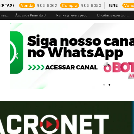
(PTAX)
Venda
5,9062
Compra
5,9050
IENE
Ven
Águas de Pimenta Bueno amplia rede de abastecimento e leva água tratada para moradores da região do aeroporto
Ranking revela produtos mais comprados em cada estado e aponta drone como destaque em Rondônia
Eficiência e gestão, Buritis se torna referência em controle de perdas de água