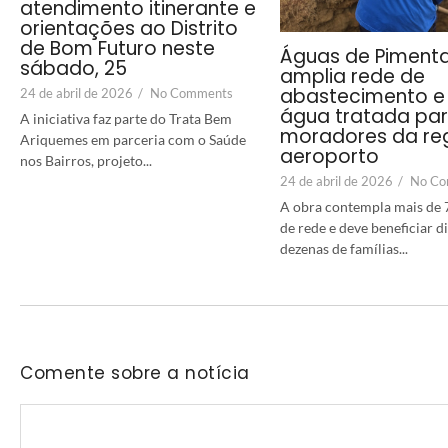
atendimento itinerante e
orientações ao Distrito
de Bom Futuro neste
Águas de Piment
sábado, 25
amplia rede de
abastecimento e 
24 de abril de 2026
/
No Comments
água tratada pa
A iniciativa faz parte do Trata Bem
moradores da re
Ariquemes em parceria com o Saúde
aeroporto
nos Bairros, projeto...
24 de abril de 2026
/
No Co
A obra contempla mais de 
de rede e deve beneficiar 
dezenas de famílias...
Comente sobre a notícia