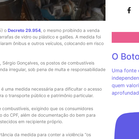
5) o
Decreto 29.954
, o mesmo proibindo a venda
rrafas de vidro ou plástico e galões. A medida foi
aram ônibus e outros veículos, colocando em risco
O Bot
, Sérgio Gonçalves, os postos de combustíveis
enda irregular, sob pena de multa e responsabilidade
Uma fonte c
independent
quem valori
é uma medida necessária para dificultar o acesso
aprofundad
a o transporte público e patrimônio particular.
 combustíveis, exigindo que os consumidores
ero do CPF, além de documentação do bem para
tecidos em recipiente próprio.
rtância da medida para conter a violência “os