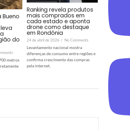
Ranking revela produtos
mais comprados em
a Bueno
cada estado e aponta
drone como destaque
leva
em Rondônia
ra
gião do
24 de abril de 2026
/
No Comments
Levantamento nacional mostra
mments
diferenças de consumo entre regiões e
confirma crescimento das compras
700 metros
pela internet.
diretamente