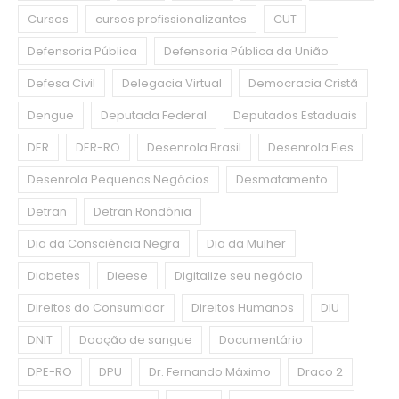
Cursos
cursos profissionalizantes
CUT
Defensoria Pública
Defensoria Pública da União
Defesa Civil
Delegacia Virtual
Democracia Cristã
Dengue
Deputada Federal
Deputados Estaduais
DER
DER-RO
Desenrola Brasil
Desenrola Fies
Desenrola Pequenos Negócios
Desmatamento
Detran
Detran Rondônia
Dia da Consciência Negra
Dia da Mulher
Diabetes
Dieese
Digitalize seu negócio
Direitos do Consumidor
Direitos Humanos
DIU
DNIT
Doação de sangue
Documentário
DPE-RO
DPU
Dr. Fernando Máximo
Draco 2