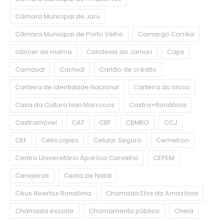
Câmara Municipal de Jaru
Câmara Municipal de Porto Velho
Camargo Corrêa
câncer de mama
Candeias do Jamari
Caps
Carnaval
Carnval
Cartão de crédito
Carteira de Identidade Nacional
Carteira do Idoso
Casa da Cultura Ivan Marrocos
Castra+Rondônia
Castramóvel
CAT
CBF
CBMRO
CCJ
CEF
Célio Lopes
Celular Seguro
Cemetron
Centro Universitário Aparício Carvalho
CEPEM
Cerejeiras
Cesta de Natal
Céus Abertos Rondônia
Chamada Elos da Amazônia
Chamada escolar
Chamamento público
Cheia