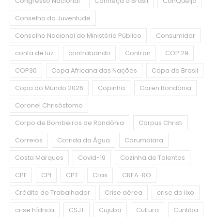
Congresso Nacional
Conheça o Brasil
ConQueijo
Conselho da Juventude
Conselho Nacional do Ministério Público
Consumidor
conta de luz
contrabando
Contran
COP 29
COP30
Copa Africana das Nações
Copa do Brasil
Copa do Mundo 2026
Copinha
Coren Rondônia
Coronel Chrisóstomo
Corpo de Bombeiros de Rondônia
Corpus Christi
Correios
Corrida da Água
Corumbiara
Costa Marques
Covid-19
Cozinha de Talentos
CPF
CPI
CPT
Cras
CREA-RO
Crédito do Trabalhador
Crise aérea
crise do lixo
crise hídrica
CSJT
Cujuba
Cultura
Curitiba