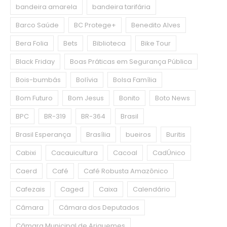
bandeira amarela
bandeira tarifária
Barco Saúde
BC Protege+
Benedito Alves
Bera Folia
Bets
Biblioteca
Bike Tour
Black Friday
Boas Práticas em Segurança Pública
Bois-bumbás
Bolívia
Bolsa Família
Bom Futuro
Bom Jesus
Bonito
Boto News
BPC
BR-319
BR-364
Brasil
Brasil Esperança
Brasília
bueiros
Buritis
Cabixi
Cacauicultura
Cacoal
CadÚnico
Caerd
Café
Café Robusta Amazônico
Cafezais
Caged
Caixa
Calendário
Câmara
Câmara dos Deputados
Câmara Municipal de Ariquemes