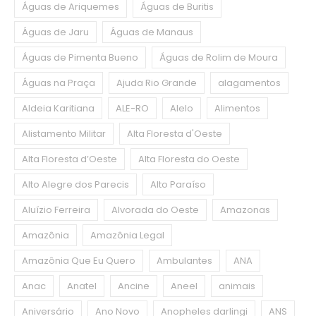
Águas de Ariquemes
Águas de Buritis
Águas de Jaru
Águas de Manaus
Águas de Pimenta Bueno
Águas de Rolim de Moura
Águas na Praça
Ajuda Rio Grande
alagamentos
Aldeia Karitiana
ALE-RO
Alelo
Alimentos
Alistamento Militar
Alta Floresta d'Oeste
Alta Floresta d’Oeste
Alta Floresta do Oeste
Alto Alegre dos Parecis
Alto Paraíso
Aluízio Ferreira
Alvorada do Oeste
Amazonas
Amazônia
Amazônia Legal
Amazônia Que Eu Quero
Ambulantes
ANA
Anac
Anatel
Ancine
Aneel
animais
Aniversário
Ano Novo
Anopheles darlingi
ANS