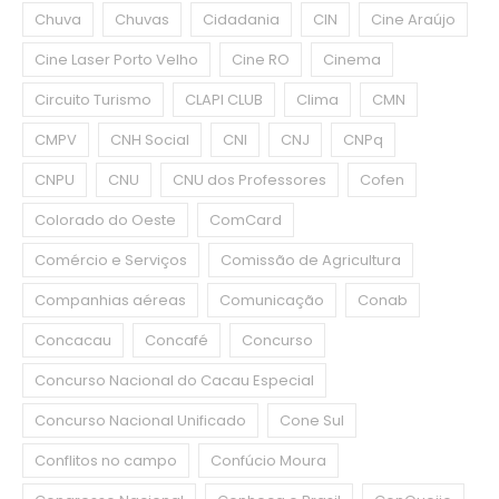
Chuva
Chuvas
Cidadania
CIN
Cine Araújo
Cine Laser Porto Velho
Cine RO
Cinema
Circuito Turismo
CLAPI CLUB
Clima
CMN
CMPV
CNH Social
CNI
CNJ
CNPq
CNPU
CNU
CNU dos Professores
Cofen
Colorado do Oeste
ComCard
Comércio e Serviços
Comissão de Agricultura
Companhias aéreas
Comunicação
Conab
Concacau
Concafé
Concurso
Concurso Nacional do Cacau Especial
Concurso Nacional Unificado
Cone Sul
Conflitos no campo
Confúcio Moura