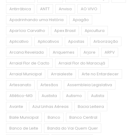
Antirrábica
ANTT
Anvisa
AO VIVO
Apadrinhando uma História
Apagão
Aparício Carvalho
Apex Brasil
Apicultura
Aplicativo
Aplicativos
Apostas
Arborização
Arcana Revelada
Ariquemes
Arjore
ARPV
Arraial Flor de Cacto
Arraial Flor do Maracujá
Arraial Municipal
Arraialeste
Arte no Entardecer
Artesanato
Artesãos
Assembleia Legislativa
Atlético-MG
Austista
Autismo
Autista
Avante
Azul Linhas Aéreas
Bacia Leiteira
Baile Municipal
Banco
Banco Central
Banco de Leite
Banda do Vai Quem Quer