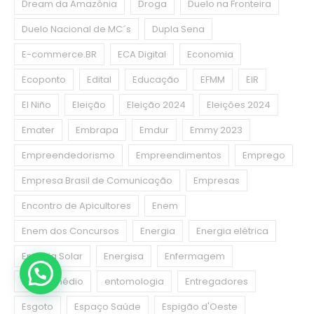
Dream da Amazônia
Droga
Duelo na Fronteira
Duelo Nacional de MC´s
Dupla Sena
E-commerce.BR
ECA Digital
Economia
Ecoponto
Edital
Educação
EFMM
EIR
El Niño
Eleição
Eleição 2024
Eleições 2024
Emater
Embrapa
Emdur
Emmy 2023
Empreendedorismo
Empreendimentos
Emprego
Empresa Brasil de Comunicação
Empresas
Encontro de Apicultores
Enem
Enem dos Concursos
Energia
Energia elétrica
Energia Solar
Energisa
Enfermagem
Ensino médio
entomologia
Entregadores
Esgoto
Espaço Saúde
Espigão d'Oeste