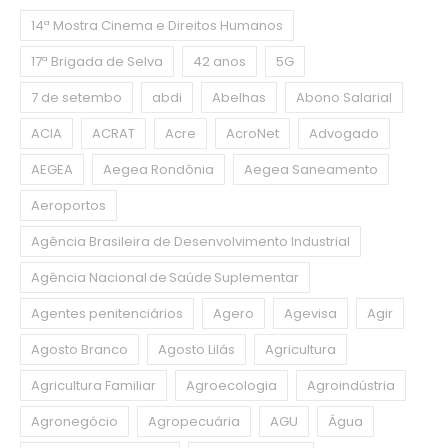
14ª Mostra Cinema e Direitos Humanos
17ª Brigada de Selva
42 anos
5G
7 de setembo
abdi
Abelhas
Abono Salarial
ACIA
ACRAT
Acre
AcroNet
Advogado
AEGEA
Aegea Rondônia
Aegea Saneamento
Aeroportos
Agência Brasileira de Desenvolvimento Industrial
Agência Nacional de Saúde Suplementar
Agentes penitenciários
Agero
Agevisa
Agir
Agosto Branco
Agosto Lilás
Agricultura
Agricultura Familiar
Agroecologia
Agroindústria
Agronegócio
Agropecuária
AGU
Água