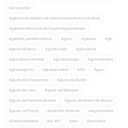
Aeroportos
Agência Brasileira de Desenvolvimento Industrial
Agência Nacional de Saúde Suplementar
Agentes penitenciários
Agero
Agevisa
Agir
Agosto Branco
Agosto Lilás
Agricultura
Agricultura Familiar
Agroecologia
Agroindústria
Agronegócio
Agropecuária
AGU
Água
Águas de Ariquemes
Águas de Buritis
Águas de Jaru
Águas de Manaus
Águas de Pimenta Bueno
Águas de Rolim de Moura
Águas na Praça
Ajuda Rio Grande
alagamentos
Aldeia Karitiana
ALE-RO
Alelo
Alimentos