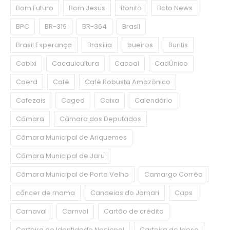
Bom Futuro
Bom Jesus
Bonito
Boto News
BPC
BR-319
BR-364
Brasil
Brasil Esperança
Brasília
bueiros
Buritis
Cabixi
Cacauicultura
Cacoal
CadÚnico
Caerd
Café
Café Robusta Amazônico
Cafezais
Caged
Caixa
Calendário
Câmara
Câmara dos Deputados
Câmara Municipal de Ariquemes
Câmara Municipal de Jaru
Câmara Municipal de Porto Velho
Camargo Corrêa
câncer de mama
Candeias do Jamari
Caps
Carnaval
Carnval
Cartão de crédito
Carteira de Identidade Nacional
Carteira do Idoso