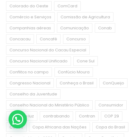
Colorado do Oeste
ComCard
Comércio e Serviços
Comissão de Agricultura
Companhias aéreas
Comunicação
Conab
Concacau
Concafé
Concurso
Concurso Nacional do Cacau Especial
Concurso Nacional Unificado
Cone Sul
Conflitos no campo
Confúcio Moura
Congresso Nacional
Conheça o Brasil
ConQueijo
Conselho da Juventude
Conselho Nacional do Ministério Público
Consumidor
conta de luz
contrabando
Contran
COP 29
COP30
Copa Africana das Nações
Copa do Brasil