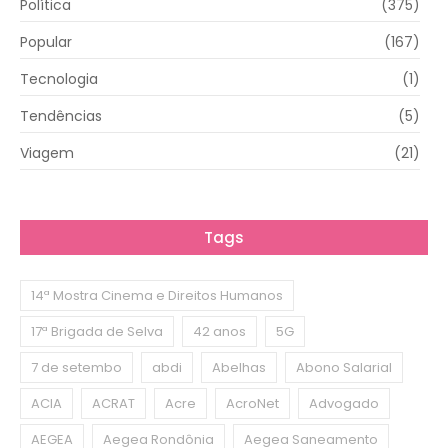
Política
(375)
Popular
(167)
Tecnologia
(1)
Tendências
(5)
Viagem
(21)
Tags
14ª Mostra Cinema e Direitos Humanos
17ª Brigada de Selva
42 anos
5G
7 de setembo
abdi
Abelhas
Abono Salarial
ACIA
ACRAT
Acre
AcroNet
Advogado
AEGEA
Aegea Rondônia
Aegea Saneamento