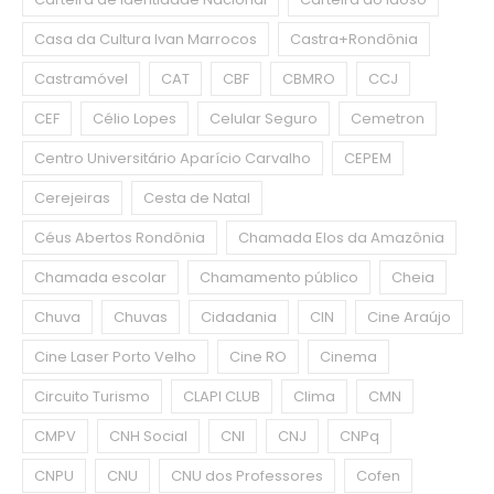
Casa da Cultura Ivan Marrocos
Castra+Rondônia
Castramóvel
CAT
CBF
CBMRO
CCJ
CEF
Célio Lopes
Celular Seguro
Cemetron
Centro Universitário Aparício Carvalho
CEPEM
Cerejeiras
Cesta de Natal
Céus Abertos Rondônia
Chamada Elos da Amazônia
Chamada escolar
Chamamento público
Cheia
Chuva
Chuvas
Cidadania
CIN
Cine Araújo
Cine Laser Porto Velho
Cine RO
Cinema
Circuito Turismo
CLAPI CLUB
Clima
CMN
CMPV
CNH Social
CNI
CNJ
CNPq
CNPU
CNU
CNU dos Professores
Cofen