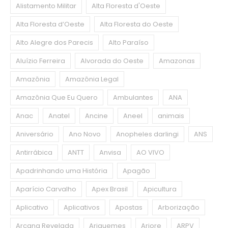
Alistamento Militar
Alta Floresta d'Oeste
Alta Floresta d’Oeste
Alta Floresta do Oeste
Alto Alegre dos Parecis
Alto Paraíso
Aluízio Ferreira
Alvorada do Oeste
Amazonas
Amazônia
Amazônia Legal
Amazônia Que Eu Quero
Ambulantes
ANA
Anac
Anatel
Ancine
Aneel
animais
Aniversário
Ano Novo
Anopheles darlingi
ANS
Antirrábica
ANTT
Anvisa
AO VIVO
Apadrinhando uma História
Apagão
Aparício Carvalho
Apex Brasil
Apicultura
Aplicativo
Aplicativos
Apostas
Arborização
Arcana Revelada
Ariquemes
Arjore
ARPV