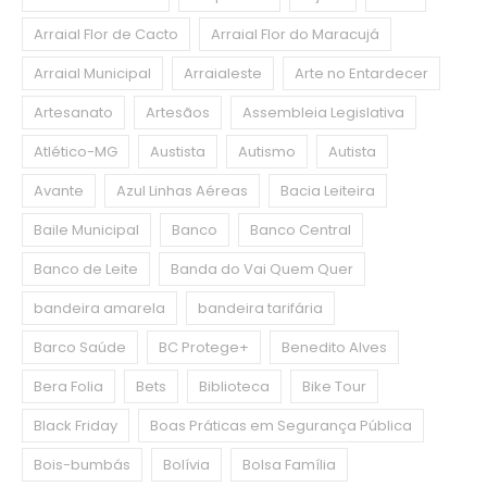
Arraial Flor de Cacto
Arraial Flor do Maracujá
Arraial Municipal
Arraialeste
Arte no Entardecer
Artesanato
Artesãos
Assembleia Legislativa
Atlético-MG
Austista
Autismo
Autista
Avante
Azul Linhas Aéreas
Bacia Leiteira
Baile Municipal
Banco
Banco Central
Banco de Leite
Banda do Vai Quem Quer
bandeira amarela
bandeira tarifária
Barco Saúde
BC Protege+
Benedito Alves
Bera Folia
Bets
Biblioteca
Bike Tour
Black Friday
Boas Práticas em Segurança Pública
Bois-bumbás
Bolívia
Bolsa Família