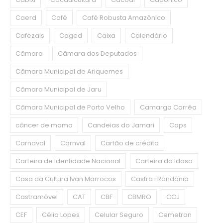
Caerd
Café
Café Robusta Amazônico
Cafezais
Caged
Caixa
Calendário
Câmara
Câmara dos Deputados
Câmara Municipal de Ariquemes
Câmara Municipal de Jaru
Câmara Municipal de Porto Velho
Camargo Corrêa
câncer de mama
Candeias do Jamari
Caps
Carnaval
Carnval
Cartão de crédito
Carteira de Identidade Nacional
Carteira do Idoso
Casa da Cultura Ivan Marrocos
Castra+Rondônia
Castramóvel
CAT
CBF
CBMRO
CCJ
CEF
Célio Lopes
Celular Seguro
Cemetron