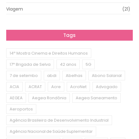
Viagem
(21)
Tags
14ª Mostra Cinema e Direitos Humanos
17ª Brigada de Selva
42 anos
5G
7 de setembo
abdi
Abelhas
Abono Salarial
ACIA
ACRAT
Acre
AcroNet
Advogado
AEGEA
Aegea Rondônia
Aegea Saneamento
Aeroportos
Agência Brasileira de Desenvolvimento Industrial
Agência Nacional de Saúde Suplementar