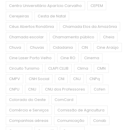
Centro Universitário Aparício Carvalho
CEPEM
Cerejeiras
Cesta de Natal
Céus Abertos Rondônia
Chamada Elos da Amazônia
Chamada escolar
Chamamento público
Cheia
Chuva
Chuvas
Cidadania
CIN
Cine Araújo
Cine Laser Porto Velho
Cine RO
Cinema
Circuito Turismo
CLAPI CLUB
Clima
CMN
CMPV
CNH Social
CNI
CNJ
CNPq
CNPU
CNU
CNU dos Professores
Cofen
Colorado do Oeste
ComCard
Comércio e Serviços
Comissão de Agricultura
Companhias aéreas
Comunicação
Conab