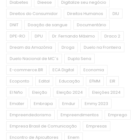
Diabetes
Dieese
Digitalize seu negócio
Direitos do Consumidor
Direitos Humanos
DIU
DNIT
Doação de sangue
Documentário
DPE-RO
DPU
Dr. Fernando Máximo
Draco 2
Dream da Amazônia
Droga
Duelo na Fronteira
Duelo Nacional de MC´s
Dupla Sena
E-commerce.BR
ECA Digital
Economia
Ecoponto
Edital
Educação
EFMM
EIR
El Niño
Eleição
Eleição 2024
Eleições 2024
Emater
Embrapa
Emdur
Emmy 2023
Empreendedorismo
Empreendimentos
Emprego
Empresa Brasil de Comunicação
Empresas
Encontro de Apicultores
Enem