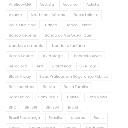
Atlético-MG
Austista
Autismo
Autista
Avante
Azul Linhas Aéreas
Bacia Leiteira
Baile Municipal
Banco
Banco Central
Banco de Leite
Banda do Vai Quem Quer
bandeira amarela
bandeira tarifária
Barco Saúde
BC Protege+
Benedito Alves
Bera Folia
Bets
Biblioteca
Bike Tour
Black Friday
Boas Práticas em Segurança Pública
Bois-bumbás
Bolívia
Bolsa Família
Bom Futuro
Bom Jesus
Bonito
Boto News
BPC
BR-319
BR-364
Brasil
Brasil Esperança
Brasília
bueiros
Buritis
Cabixi
Cacauicultura
Cacoal
CadÚnico