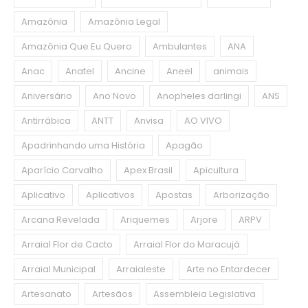
Amazônia
Amazônia Legal
Amazônia Que Eu Quero
Ambulantes
ANA
Anac
Anatel
Ancine
Aneel
animais
Aniversário
Ano Novo
Anopheles darlingi
ANS
Antirrábica
ANTT
Anvisa
AO VIVO
Apadrinhando uma História
Apagão
Aparício Carvalho
Apex Brasil
Apicultura
Aplicativo
Aplicativos
Apostas
Arborização
Arcana Revelada
Ariquemes
Arjore
ARPV
Arraial Flor de Cacto
Arraial Flor do Maracujá
Arraial Municipal
Arraialeste
Arte no Entardecer
Artesanato
Artesãos
Assembleia Legislativa