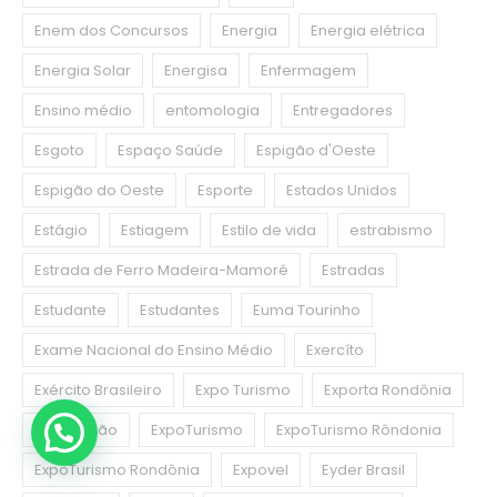
Enem dos Concursos
Energia
Energia elétrica
Energia Solar
Energisa
Enfermagem
Ensino médio
entomologia
Entregadores
Esgoto
Espaço Saúde
Espigão d'Oeste
Espigão do Oeste
Esporte
Estados Unidos
Estágio
Estiagem
Estilo de vida
estrabismo
Estrada de Ferro Madeira-Mamoré
Estradas
Estudante
Estudantes
Euma Tourinho
Exame Nacional do Ensino Médio
Exercíto
Exército Brasileiro
Expo Turismo
Exporta Rondônia
Exportação
ExpoTurismo
ExpoTurismo Rôndonia
ExpoTurismo Rondônia
Expovel
Eyder Brasil