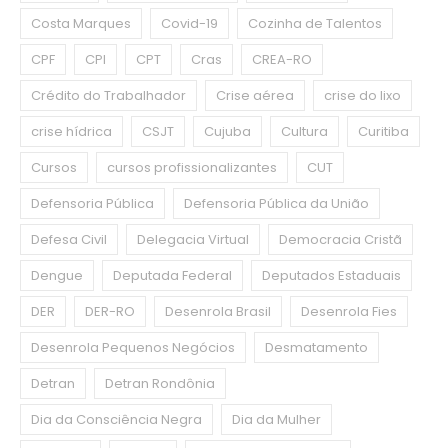
Costa Marques
Covid-19
Cozinha de Talentos
CPF
CPI
CPT
Cras
CREA-RO
Crédito do Trabalhador
Crise aérea
crise do lixo
crise hídrica
CSJT
Cujuba
Cultura
Curitiba
Cursos
cursos profissionalizantes
CUT
Defensoria Pública
Defensoria Pública da União
Defesa Civil
Delegacia Virtual
Democracia Cristã
Dengue
Deputada Federal
Deputados Estaduais
DER
DER-RO
Desenrola Brasil
Desenrola Fies
Desenrola Pequenos Negócios
Desmatamento
Detran
Detran Rondônia
Dia da Consciência Negra
Dia da Mulher