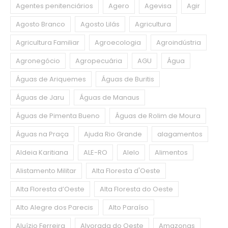
Agentes penitenciários
Agero
Agevisa
Agir
Agosto Branco
Agosto Lilás
Agricultura
Agricultura Familiar
Agroecologia
Agroindústria
Agronegócio
Agropecuária
AGU
Água
Águas de Ariquemes
Águas de Buritis
Águas de Jaru
Águas de Manaus
Águas de Pimenta Bueno
Águas de Rolim de Moura
Águas na Praça
Ajuda Rio Grande
alagamentos
Aldeia Karitiana
ALE-RO
Alelo
Alimentos
Alistamento Militar
Alta Floresta d'Oeste
Alta Floresta d’Oeste
Alta Floresta do Oeste
Alto Alegre dos Parecis
Alto Paraíso
Aluízio Ferreira
Alvorada do Oeste
Amazonas