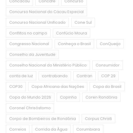
Concacau
Concafé
Concurso
Concurso Nacional do Cacau Especial
Concurso Nacional Unificado
Cone Sul
Conflitos no campo
Confúcio Moura
Congresso Nacional
Conheça o Brasil
ConQueijo
Conselho da Juventude
Conselho Nacional do Ministério Público
Consumidor
conta de luz
contrabando
Contran
COP 29
COP30
Copa Africana das Nações
Copa do Brasil
Copa do Mundo 2026
Copinha
Coren Rondônia
Coronel Chrisóstomo
Corpo de Bombeiros de Rondônia
Corpus Christi
Correios
Corrida da Água
Corumbiara