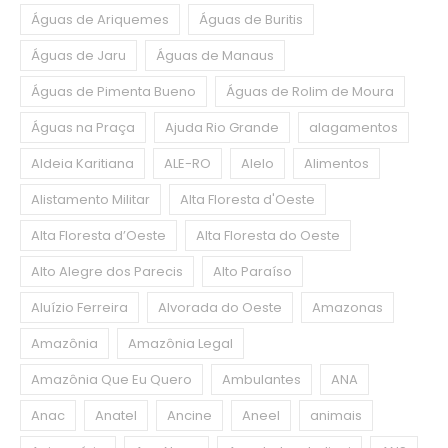
Águas de Ariquemes
Águas de Buritis
Águas de Jaru
Águas de Manaus
Águas de Pimenta Bueno
Águas de Rolim de Moura
Águas na Praça
Ajuda Rio Grande
alagamentos
Aldeia Karitiana
ALE-RO
Alelo
Alimentos
Alistamento Militar
Alta Floresta d'Oeste
Alta Floresta d’Oeste
Alta Floresta do Oeste
Alto Alegre dos Parecis
Alto Paraíso
Aluízio Ferreira
Alvorada do Oeste
Amazonas
Amazônia
Amazônia Legal
Amazônia Que Eu Quero
Ambulantes
ANA
Anac
Anatel
Ancine
Aneel
animais