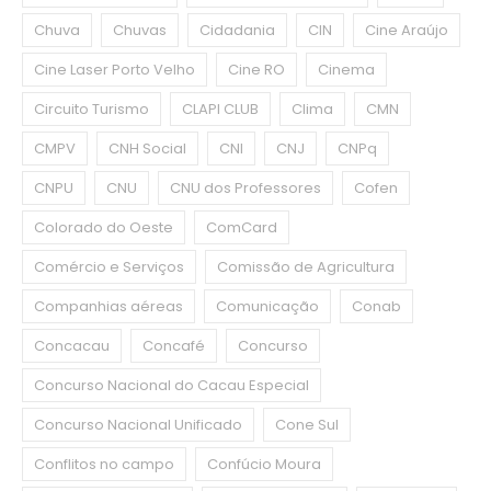
Chuva
Chuvas
Cidadania
CIN
Cine Araújo
Cine Laser Porto Velho
Cine RO
Cinema
Circuito Turismo
CLAPI CLUB
Clima
CMN
CMPV
CNH Social
CNI
CNJ
CNPq
CNPU
CNU
CNU dos Professores
Cofen
Colorado do Oeste
ComCard
Comércio e Serviços
Comissão de Agricultura
Companhias aéreas
Comunicação
Conab
Concacau
Concafé
Concurso
Concurso Nacional do Cacau Especial
Concurso Nacional Unificado
Cone Sul
Conflitos no campo
Confúcio Moura