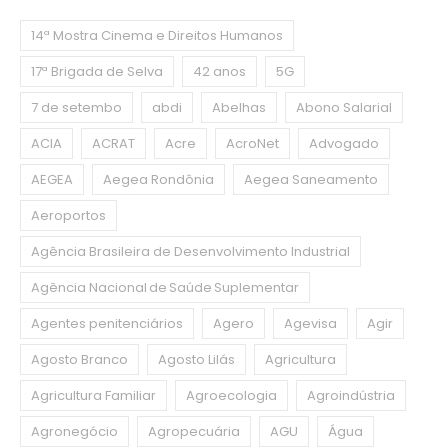
14ª Mostra Cinema e Direitos Humanos
17ª Brigada de Selva
42 anos
5G
7 de setembo
abdi
Abelhas
Abono Salarial
ACIA
ACRAT
Acre
AcroNet
Advogado
AEGEA
Aegea Rondônia
Aegea Saneamento
Aeroportos
Agência Brasileira de Desenvolvimento Industrial
Agência Nacional de Saúde Suplementar
Agentes penitenciários
Agero
Agevisa
Agir
Agosto Branco
Agosto Lilás
Agricultura
Agricultura Familiar
Agroecologia
Agroindústria
Agronegócio
Agropecuária
AGU
Água