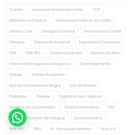
Cursos
cursos profissionalizantes
CUT
Defensoria Pública
Defensoria Pública da União
Defesa Civil
Delegacia Virtual
Democracia Cristã
Dengue
Deputada Federal
Deputados Estaduais
DER
DER-RO
Desenrola Brasil
Desenrola Fies
Desenrola Pequenos Negócios
Desmatamento
Detran
Detran Rondônia
Dia da Consciência Negra
Dia da Mulher
Diabetes
Dieese
Digitalize seu negócio
Direitos do Consumidor
Direitos Humanos
DIU
DNIT
Doação de sangue
Documentário
DPE-RO
DPU
Dr. Fernando Máximo
Draco 2