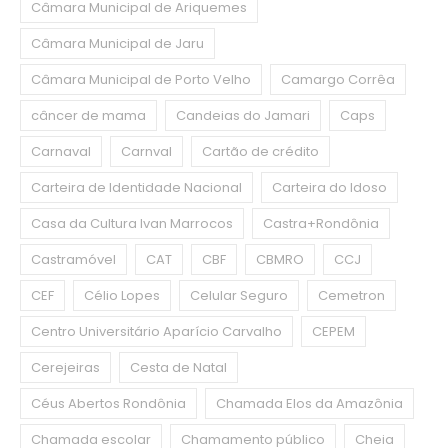
Câmara Municipal de Ariquemes
Câmara Municipal de Jaru
Câmara Municipal de Porto Velho
Camargo Corrêa
câncer de mama
Candeias do Jamari
Caps
Carnaval
Carnval
Cartão de crédito
Carteira de Identidade Nacional
Carteira do Idoso
Casa da Cultura Ivan Marrocos
Castra+Rondônia
Castramóvel
CAT
CBF
CBMRO
CCJ
CEF
Célio Lopes
Celular Seguro
Cemetron
Centro Universitário Aparício Carvalho
CEPEM
Cerejeiras
Cesta de Natal
Céus Abertos Rondônia
Chamada Elos da Amazônia
Chamada escolar
Chamamento público
Cheia