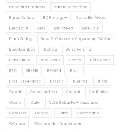
bandeira amarela
bandeira tarifária
Barco Saúde
BC Protege+
Benedito Alves
Bera Folia
Bets
Biblioteca
Bike Tour
Black Friday
Boas Práticas em Segurança Pública
Bois-bumbás
Bolívia
Bolsa Família
Bom Futuro
Bom Jesus
Bonito
Boto News
BPC
BR-319
BR-364
Brasil
Brasil Esperança
Brasília
bueiros
Buritis
Cabixi
Cacauicultura
Cacoal
CadÚnico
Caerd
Café
Café Robusta Amazônico
Cafezais
Caged
Caixa
Calendário
Câmara
Câmara dos Deputados