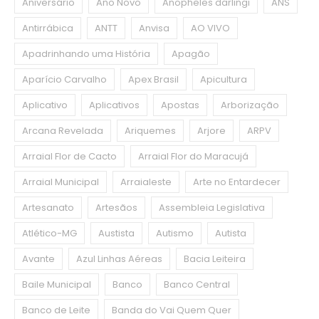
Aniversário
Ano Novo
Anopheles darlingi
ANS
Antirrábica
ANTT
Anvisa
AO VIVO
Apadrinhando uma História
Apagão
Aparício Carvalho
Apex Brasil
Apicultura
Aplicativo
Aplicativos
Apostas
Arborização
Arcana Revelada
Ariquemes
Arjore
ARPV
Arraial Flor de Cacto
Arraial Flor do Maracujá
Arraial Municipal
Arraialeste
Arte no Entardecer
Artesanato
Artesãos
Assembleia Legislativa
Atlético-MG
Austista
Autismo
Autista
Avante
Azul Linhas Aéreas
Bacia Leiteira
Baile Municipal
Banco
Banco Central
Banco de Leite
Banda do Vai Quem Quer