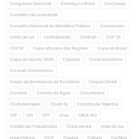
Congresso Nacional
Conheça o Brasil
ConQueijo
Conselho da Juventude
Conselho Nacional do Ministério Público
Consumidor
conta de luz
contrabando
Contran
COP 29
COP30
Copa Africana das Nações
Copa do Brasil
Copa do Mundo 2026
Copinha
Coren Rondônia
Coronel Chrisóstomo
Corpo de Bombeiros de Rondônia
Corpus Christi
Correios
Corrida da Água
Corumbiara
Costa Marques
Covid-19
Cozinha de Talentos
CPF
CPI
CPT
Cras
CREA-RO
Crédito do Trabalhador
Crise aérea
crise do lixo
crise hídrica
CSJT
Cujuba
Cultura
Curitiba