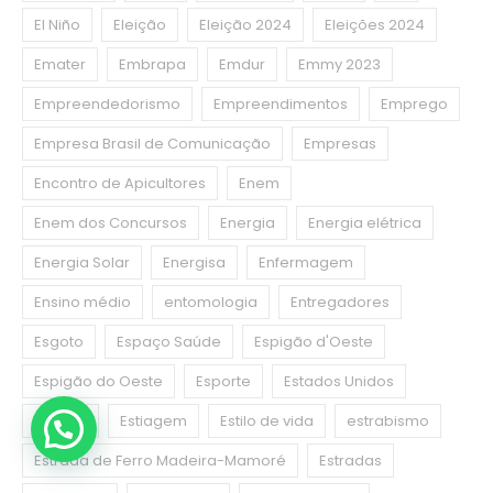
El Niño
Eleição
Eleição 2024
Eleições 2024
Emater
Embrapa
Emdur
Emmy 2023
Empreendedorismo
Empreendimentos
Emprego
Empresa Brasil de Comunicação
Empresas
Encontro de Apicultores
Enem
Enem dos Concursos
Energia
Energia elétrica
Energia Solar
Energisa
Enfermagem
Ensino médio
entomologia
Entregadores
Esgoto
Espaço Saúde
Espigão d'Oeste
Espigão do Oeste
Esporte
Estados Unidos
Estágio
Estiagem
Estilo de vida
estrabismo
Estrada de Ferro Madeira-Mamoré
Estradas