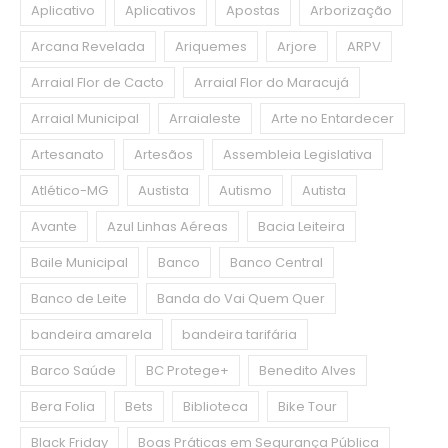
Aplicativo
Aplicativos
Apostas
Arborização
Arcana Revelada
Ariquemes
Arjore
ARPV
Arraial Flor de Cacto
Arraial Flor do Maracujá
Arraial Municipal
Arraialeste
Arte no Entardecer
Artesanato
Artesãos
Assembleia Legislativa
Atlético-MG
Austista
Autismo
Autista
Avante
Azul Linhas Aéreas
Bacia Leiteira
Baile Municipal
Banco
Banco Central
Banco de Leite
Banda do Vai Quem Quer
bandeira amarela
bandeira tarifária
Barco Saúde
BC Protege+
Benedito Alves
Bera Folia
Bets
Biblioteca
Bike Tour
Black Friday
Boas Práticas em Segurança Pública