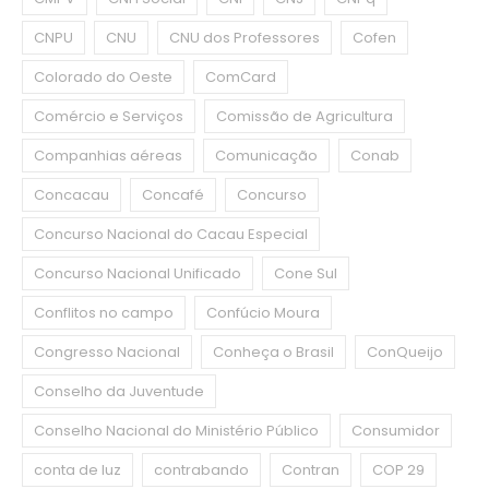
CNPU
CNU
CNU dos Professores
Cofen
Colorado do Oeste
ComCard
Comércio e Serviços
Comissão de Agricultura
Companhias aéreas
Comunicação
Conab
Concacau
Concafé
Concurso
Concurso Nacional do Cacau Especial
Concurso Nacional Unificado
Cone Sul
Conflitos no campo
Confúcio Moura
Congresso Nacional
Conheça o Brasil
ConQueijo
Conselho da Juventude
Conselho Nacional do Ministério Público
Consumidor
conta de luz
contrabando
Contran
COP 29