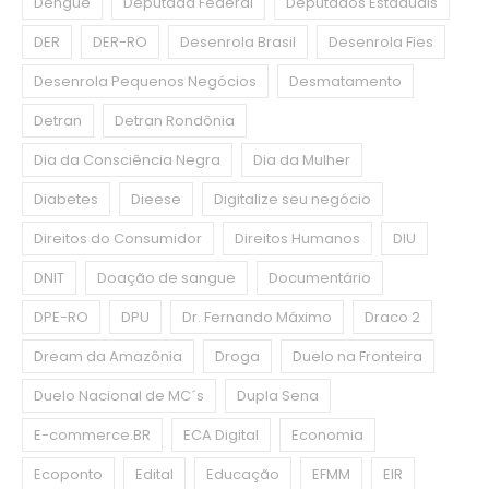
Dengue
Deputada Federal
Deputados Estaduais
DER
DER-RO
Desenrola Brasil
Desenrola Fies
Desenrola Pequenos Negócios
Desmatamento
Detran
Detran Rondônia
Dia da Consciência Negra
Dia da Mulher
Diabetes
Dieese
Digitalize seu negócio
Direitos do Consumidor
Direitos Humanos
DIU
DNIT
Doação de sangue
Documentário
DPE-RO
DPU
Dr. Fernando Máximo
Draco 2
Dream da Amazônia
Droga
Duelo na Fronteira
Duelo Nacional de MC´s
Dupla Sena
E-commerce.BR
ECA Digital
Economia
Ecoponto
Edital
Educação
EFMM
EIR