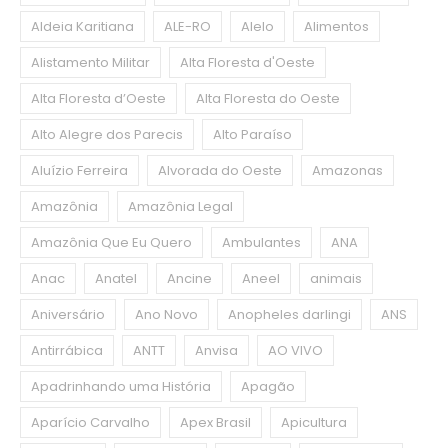
Aldeia Karitiana
ALE-RO
Alelo
Alimentos
Alistamento Militar
Alta Floresta d'Oeste
Alta Floresta d’Oeste
Alta Floresta do Oeste
Alto Alegre dos Parecis
Alto Paraíso
Aluízio Ferreira
Alvorada do Oeste
Amazonas
Amazônia
Amazônia Legal
Amazônia Que Eu Quero
Ambulantes
ANA
Anac
Anatel
Ancine
Aneel
animais
Aniversário
Ano Novo
Anopheles darlingi
ANS
Antirrábica
ANTT
Anvisa
AO VIVO
Apadrinhando uma História
Apagão
Aparício Carvalho
Apex Brasil
Apicultura