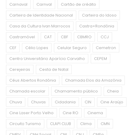
Carnaval
Carnval
Cartão de crédito
Carteira de Identidade Nacional
Carteira do Idoso
Casa da Cultura Ivan Marrocos
Castra+Rondônia
Castramóvel
CAT
CBF
CBMRO
CCJ
CEF
Célio Lopes
Celular Seguro
Cemetron
Centro Universitário Aparício Carvalho
CEPEM
Cerejeiras
Cesta de Natal
Céus Abertos Rondônia
Chamada Elos da Amazônia
Chamada escolar
Chamamento público
Cheia
Chuva
Chuvas
Cidadania
CIN
Cine Araújo
Cine Laser Porto Velho
Cine RO
Cinema
Circuito Turismo
CLAPI CLUB
Clima
CMN
CMPV
CNH Social
CNI
CNJ
CNPq