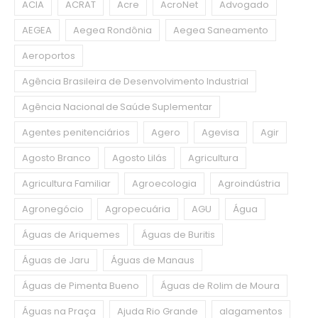
ACIA
ACRAT
Acre
AcroNet
Advogado
AEGEA
Aegea Rondônia
Aegea Saneamento
Aeroportos
Agência Brasileira de Desenvolvimento Industrial
Agência Nacional de Saúde Suplementar
Agentes penitenciários
Agero
Agevisa
Agir
Agosto Branco
Agosto Lilás
Agricultura
Agricultura Familiar
Agroecologia
Agroindústria
Agronegócio
Agropecuária
AGU
Água
Águas de Ariquemes
Águas de Buritis
Águas de Jaru
Águas de Manaus
Águas de Pimenta Bueno
Águas de Rolim de Moura
Águas na Praça
Ajuda Rio Grande
alagamentos