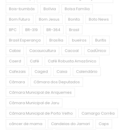
Bois-bumbás
Bolívia
Bolsa Família
Bom Futuro
Bom Jesus
Bonito
Boto News
BPC
BR-319
BR-364
Brasil
Brasil Esperança
Brasília
bueiros
Buritis
Cabixi
Cacauicultura
Cacoal
CadÚnico
Caerd
Café
Café Robusta Amazônico
Cafezais
Caged
Caixa
Calendário
Câmara
Câmara dos Deputados
Câmara Municipal de Ariquemes
Câmara Municipal de Jaru
Câmara Municipal de Porto Velho
Camargo Corrêa
câncer de mama
Candeias do Jamari
Caps