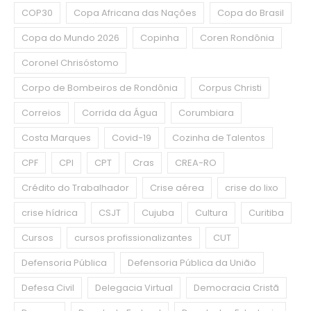
COP30
Copa Africana das Nações
Copa do Brasil
Copa do Mundo 2026
Copinha
Coren Rondônia
Coronel Chrisóstomo
Corpo de Bombeiros de Rondônia
Corpus Christi
Correios
Corrida da Água
Corumbiara
Costa Marques
Covid-19
Cozinha de Talentos
CPF
CPI
CPT
Cras
CREA-RO
Crédito do Trabalhador
Crise aérea
crise do lixo
crise hídrica
CSJT
Cujuba
Cultura
Curitiba
Cursos
cursos profissionalizantes
CUT
Defensoria Pública
Defensoria Pública da União
Defesa Civil
Delegacia Virtual
Democracia Cristã