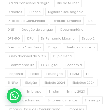
Dia da Consciência Negra
Dia da Mulher
Diabetes
Dieese
Digitalize seu negócio
Direitos do Consumidor
Direitos Humanos
DIU
DNIT
Doação de sangue
Documentário
DPE-RO
DPU
Dr. Fernando Máximo
Draco 2
Dream da Amazônia
Droga
Duelo na Fronteira
Duelo Nacional de MC´s
Dupla Sena
E-commerce.BR
ECA Digital
Economia
Ecoponto
Edital
Educação
EFMM
EIR
El Niño
Eleição
Eleição 2024
Eleições 2024
Emater
Embrapa
Emdur
Emmy 2023
Empreendedorismo
Empreendimentos
Emprego
Empresa Brasil de Comunicação
Empresas