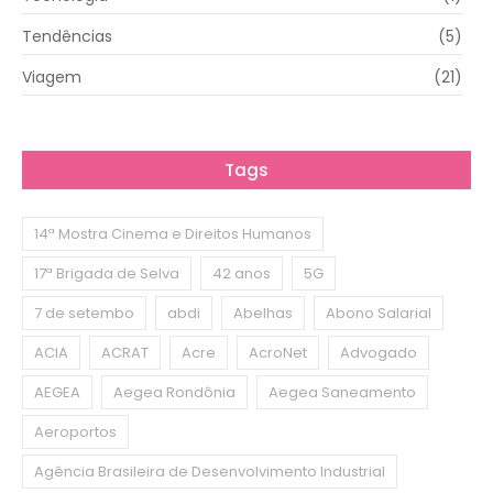
Tendências
(5)
Viagem
(21)
Tags
14ª Mostra Cinema e Direitos Humanos
17ª Brigada de Selva
42 anos
5G
7 de setembo
abdi
Abelhas
Abono Salarial
ACIA
ACRAT
Acre
AcroNet
Advogado
AEGEA
Aegea Rondônia
Aegea Saneamento
Aeroportos
Agência Brasileira de Desenvolvimento Industrial