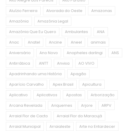
Alto Alegre dos Parecis
Alto Paraíso
Aluízio Ferreira
Alvorada do Oeste
Amazonas
Amazônia
Amazônia Legal
Amazônia Que Eu Quero
Ambulantes
ANA
Anac
Anatel
Ancine
Aneel
animais
Aniversário
Ano Novo
Anopheles darlingi
ANS
Antirrábica
ANTT
Anvisa
AO VIVO
Apadrinhando uma História
Apagão
Aparício Carvalho
Apex Brasil
Apicultura
Aplicativo
Aplicativos
Apostas
Arborização
Arcana Revelada
Ariquemes
Arjore
ARPV
Arraial Flor de Cacto
Arraial Flor do Maracujá
Arraial Municipal
Arraialeste
Arte no Entardecer