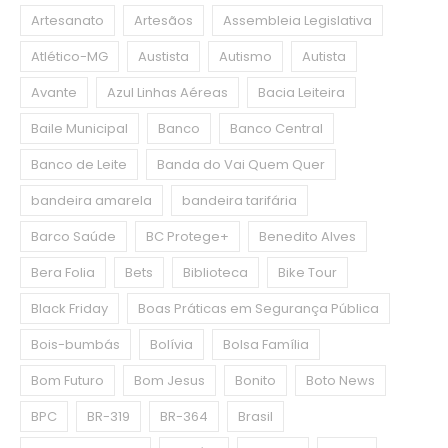
Artesanato
Artesãos
Assembleia Legislativa
Atlético-MG
Austista
Autismo
Autista
Avante
Azul Linhas Aéreas
Bacia Leiteira
Baile Municipal
Banco
Banco Central
Banco de Leite
Banda do Vai Quem Quer
bandeira amarela
bandeira tarifária
Barco Saúde
BC Protege+
Benedito Alves
Bera Folia
Bets
Biblioteca
Bike Tour
Black Friday
Boas Práticas em Segurança Pública
Bois-bumbás
Bolívia
Bolsa Família
Bom Futuro
Bom Jesus
Bonito
Boto News
BPC
BR-319
BR-364
Brasil