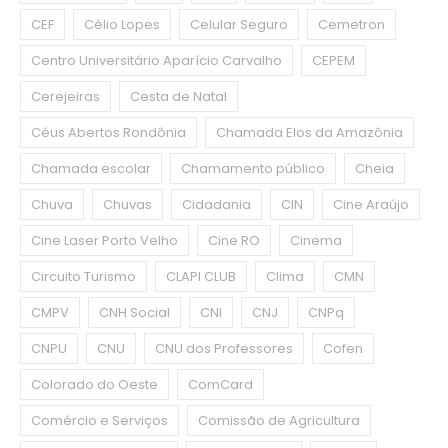
CEF
Célio Lopes
Celular Seguro
Cemetron
Centro Universitário Aparício Carvalho
CEPEM
Cerejeiras
Cesta de Natal
Céus Abertos Rondônia
Chamada Elos da Amazônia
Chamada escolar
Chamamento público
Cheia
Chuva
Chuvas
Cidadania
CIN
Cine Araújo
Cine Laser Porto Velho
Cine RO
Cinema
Circuito Turismo
CLAPI CLUB
Clima
CMN
CMPV
CNH Social
CNI
CNJ
CNPq
CNPU
CNU
CNU dos Professores
Cofen
Colorado do Oeste
ComCard
Comércio e Serviços
Comissão de Agricultura