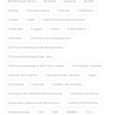
Brasil Esperança
Brasília
bueiros
Buritis
Cabixi
Cacauicultura
Cacoal
CadÚnico
Caerd
Café
Café Robusta Amazônico
Cafezais
Caged
Caixa
Calendário
Câmara
Câmara dos Deputados
Câmara Municipal de Ariquemes
Câmara Municipal de Jaru
Câmara Municipal de Porto Velho
Camargo Corrêa
câncer de mama
Candeias do Jamari
Caps
Carnaval
Carnval
Cartão de crédito
Carteira de Identidade Nacional
Carteira do Idoso
Casa da Cultura Ivan Marrocos
Castra+Rondônia
Castramóvel
CAT
CBF
CBMRO
CCJ