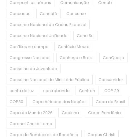
Companhias aéreas
Comunicação
Conab
Concacau
Concafé
Concurso
Concurso Nacional do Cacau Especial
Concurso Nacional Unificado
Cone Sul
Conflitos no campo
Confúcio Moura
Congresso Nacional
Conheça o Brasil
ConQueijo
Conselho da Juventude
Conselho Nacional do Ministério Público
Consumidor
conta de luz
contrabando
Contran
COP 29
COP30
Copa Africana das Nações
Copa do Brasil
Copa do Mundo 2026
Copinha
Coren Rondônia
Coronel Chrisóstomo
Corpo de Bombeiros de Rondônia
Corpus Christi