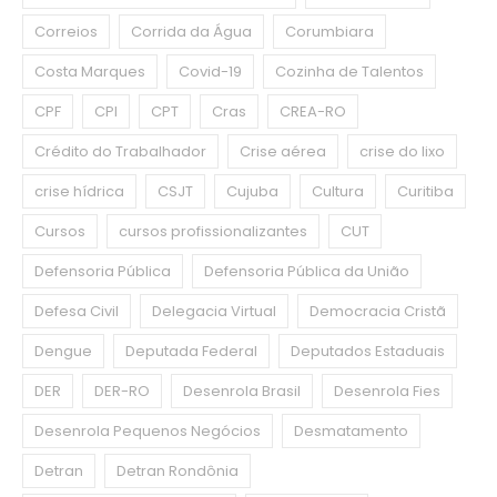
Correios
Corrida da Água
Corumbiara
Costa Marques
Covid-19
Cozinha de Talentos
CPF
CPI
CPT
Cras
CREA-RO
Crédito do Trabalhador
Crise aérea
crise do lixo
crise hídrica
CSJT
Cujuba
Cultura
Curitiba
Cursos
cursos profissionalizantes
CUT
Defensoria Pública
Defensoria Pública da União
Defesa Civil
Delegacia Virtual
Democracia Cristã
Dengue
Deputada Federal
Deputados Estaduais
DER
DER-RO
Desenrola Brasil
Desenrola Fies
Desenrola Pequenos Negócios
Desmatamento
Detran
Detran Rondônia