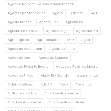
Agência Nacional de Saúde Suplementar
Agentes penitenciários
Agero
Agevisa
Agir
Agosto Branco
Agosto Lilás
Agricultura
Agricultura Familiar
Agroecologia
Agroindústria
Agronegócio
Agropecuária
AGU
Água
Águas de Ariquemes
Águas de Buritis
Águas de Jaru
Águas de Manaus
Águas de Pimenta Bueno
Águas de Rolim de Moura
Águas na Praça
Ajuda Rio Grande
alagamentos
Aldeia Karitiana
ALE-RO
Alelo
Alimentos
Alistamento Militar
Alta Floresta d'Oeste
Alta Floresta d’Oeste
Alta Floresta do Oeste