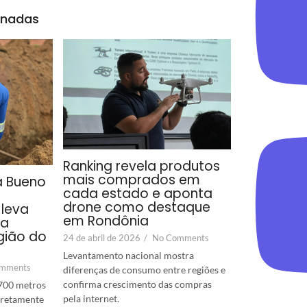
onadas
Ranking revela produtos
mais comprados em
a Bueno
cada estado e aponta
drone como destaque
leva
em Rondônia
ra
gião do
24 de abril de 2026
/
No Comments
Levantamento nacional mostra
mments
diferenças de consumo entre regiões e
confirma crescimento das compras
700 metros
pela internet.
diretamente