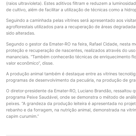
(raios ultravioleta). Estes aditivos filtram e reduzem a luminosi
de cultivo, além de facilitar a utilização de técnicas como a hidr
Seguindo a caminhada pelas vitrines será apresentado aos visita
agroflorestais utilizados para a recuperação de áreas degradad
sido alteradas.
Segundo o gestor da Emater-RO na feira, Rafael Cidade, nesta m
proteção e recuperação de nascentes, realizados através do us
mananciais. “Também conhecerão técnicas de enriquecimento flore
valor econômico”, disse.
A produção animal também é destaque entre as vitrines tecnoló
programas de desenvolvimento da pecuária, na produção de gra
O diretor-presidente da Emater-RO, Luciano Brandão, ressaltou 
programa Peixe Saudável, onde se demonstra o método de análise
peixes. “A grandeza da produção leiteira é apresentada no proje
rebanho e da forragem, na nutrição animal, demonstrada na vitrin
capim curumim.”