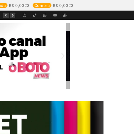
nda
0,0323
Compra
0,0323
Equipes da Aegea Rondônia passam por treinamento de prevenção e combate a princípios de incêndio e segurança no trabalho com inflamáveis
Começa o Festival Peixes da Amazônia na Estrada de Ferro Madeira-Mamoré
Durante reunião, Águas de Pimenta Bueno detalha investimentos e avanços no saneamento do município