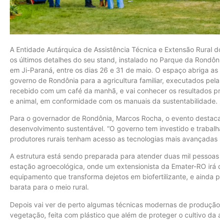
A Entidade Autárquica de Assistência Técnica e Extensão Rural d
os últimos detalhes do seu stand, instalado no Parque da Rondôn
em Ji-Paraná, entre os dias 26 e 31 de maio. O espaço abriga as v
governo de Rondônia para a agricultura familiar, executados pela
recebido com um café da manhã, e vai conhecer os resultados pr
e animal, em conformidade com os manuais da sustentabilidade.
Para o governador de Rondônia, Marcos Rocha, o evento destaca
desenvolvimento sustentável. “O governo tem investido e trabalh
produtores rurais tenham acesso as tecnologias mais avançadas no
A estrutura está sendo preparada para atender duas mil pessoas po
estação agroecológica, onde um extensionista da Emater-RO irá 
equipamento que transforma dejetos em biofertilizante, e ainda p
barata para o meio rural.
Depois vai ver de perto algumas técnicas modernas de produção
vegetação, feita com plástico que além de proteger o cultivo da 