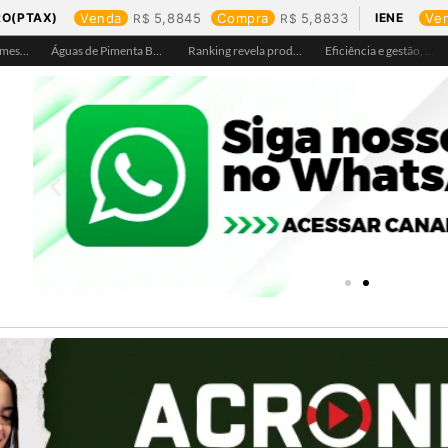
RO(PTAX)
Venda
5,8845
Compra
5,8833
IENE
Ve
Águas de Pimenta Bueno amplia rede de abastecimento e leva água tratada para moradores da região do aeroporto
Ranking revela produtos mais comprados em cada estado e aponta drone como destaque em Rondônia
Eficiência e gestão, Buritis se torna referência em controle de perdas de água