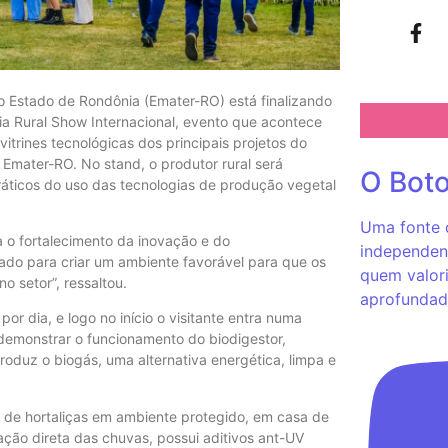
o Estado de Rondônia (Emater-RO) está finalizando
ia Rural Show Internacional, evento que acontece
itrines tecnológicas dos principais projetos do
 Emater-RO. No stand, o produtor rural será
O Bot
áticos do uso das tecnologias de produção vegetal
Uma fonte c
 o fortalecimento da inovação e do
independent
ado para criar um ambiente favorável para que os
quem valori
 setor”, ressaltou.
aprofundad
r dia, e logo no início o visitante entra numa
demonstrar o funcionamento do biodigestor,
roduz o biogás, uma alternativa energética, limpa e
 de hortaliças em ambiente protegido, em casa de
ação direta das chuvas, possui aditivos ant-UV