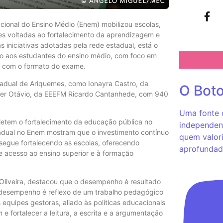
cional do Ensino Médio (Enem) mobilizou escolas,
ões voltadas ao fortalecimento da aprendizagem e
 iniciativas adotadas pela rede estadual, está o
o aos estudantes do ensino médio, com foco em
ão com o formato do exame.
tadual de Ariquemes, como Ionayra Castro, da
O Bot
oger Otávio, da EEEFM Ricardo Cantanhede, com 940
Uma fonte c
letem o fortalecimento da educação pública no
independent
tadual no Enem mostram que o investimento contínuo
quem valori
segue fortalecendo as escolas, oferecendo
aprofundad
 acesso ao ensino superior e à formação
 Oliveira, destacou que o desempenho é resultado
e desempenho é reflexo de um trabalho pedagógico
quipes gestoras, aliado às políticas educacionais
e fortalecer a leitura, a escrita e a argumentação