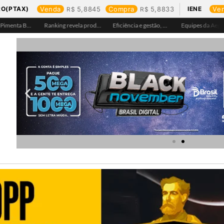
RO(PTAX)
Venda
5,8845
Compra
5,8833
IENE
Ve
Águas de Pimenta Bueno amplia rede de abastecimento e leva água tratada para moradores da região do aeroporto
Ranking revela produtos mais comprados em cada estado e aponta drone como destaque em Rondônia
Eficiência e gestão, Buritis se torna referência em controle de perdas de água
Equipes da Aegea Rondônia passam por treinamento de prevenção e combate a princípios de incêndio e segurança no trabalho com inflamáveis