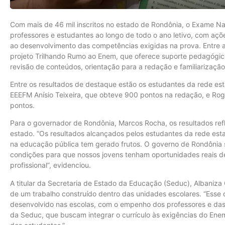
Com mais de 46 mil inscritos no estado de Rondônia, o Exame Na
professores e estudantes ao longo de todo o ano letivo, com aç
ao desenvolvimento das competências exigidas na prova. Entre as
projeto Trilhando Rumo ao Enem, que oferece suporte pedagógic
revisão de conteúdos, orientação para a redação e familiarizaç
Entre os resultados de destaque estão os estudantes da rede es
EEEFM Anísio Teixeira, que obteve 900 pontos na redação, e R
pontos.
Para o governador de Rondônia, Marcos Rocha, os resultados ref
estado. “Os resultados alcançados pelos estudantes da rede es
na educação pública tem gerado frutos. O governo de Rondônia 
condições para que nossos jovens tenham oportunidades reais de
profissional”, evidenciou.
A titular da Secretaria de Estado da Educação (Seduc), Albaniza
de um trabalho construído dentro das unidades escolares. “Ess
desenvolvido nas escolas, com o empenho dos professores e das e
da Seduc, que buscam integrar o currículo às exigências do Enem 