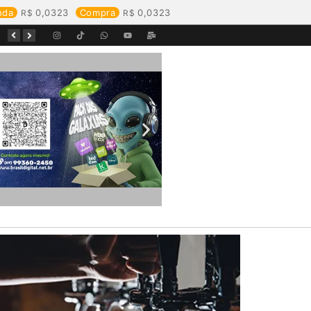
nda
0,0323
Compra
0,0323
Começa o Festival Peixes da Amazônia na Estrada de Ferro Madeira-Mamoré
Durante reunião, Águas de Pimenta Bueno detalha investimentos e avanços no saneamento do município
Águas de Rolim de Moura promove conscientização sobre a importância e uso correto da rede de esgoto