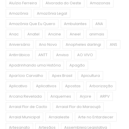
Aluízio Ferreira
Alvorada do Oeste
Amazonas
Amazônia
Amazônia Legal
Amazônia Que Eu Quero
Ambulantes
ANA
Anac
Anatel
Ancine
Aneel
animais
Aniversário
Ano Novo
Anopheles darlingi
ANS
Antirrábica
ANTT
Anvisa
AO VIVO
Apadrinhando uma História
Apagão
Aparício Carvalho
Apex Brasil
Apicultura
Aplicativo
Aplicativos
Apostas
Arborização
Arcana Revelada
Ariquemes
Arjore
ARPV
Arraial Flor de Cacto
Arraial Flor do Maracujá
Arraial Municipal
Arraialeste
Arte no Entardecer
Artesanato
Artesãos
Assembleia Legislativa