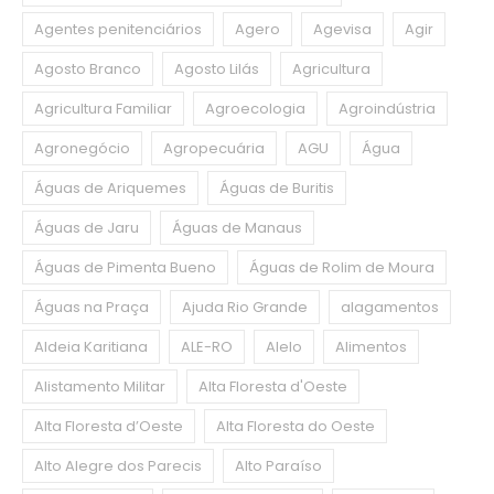
Agentes penitenciários
Agero
Agevisa
Agir
Agosto Branco
Agosto Lilás
Agricultura
Agricultura Familiar
Agroecologia
Agroindústria
Agronegócio
Agropecuária
AGU
Água
Águas de Ariquemes
Águas de Buritis
Águas de Jaru
Águas de Manaus
Águas de Pimenta Bueno
Águas de Rolim de Moura
Águas na Praça
Ajuda Rio Grande
alagamentos
Aldeia Karitiana
ALE-RO
Alelo
Alimentos
Alistamento Militar
Alta Floresta d'Oeste
Alta Floresta d’Oeste
Alta Floresta do Oeste
Alto Alegre dos Parecis
Alto Paraíso