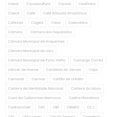
Cabixi
Cacauicultura
Cacoal
CadÚnico
Caerd
Café
Café Robusta Amazônico
Cafezais
Caged
Caixa
Calendário
Câmara
Câmara dos Deputados
Câmara Municipal de Ariquemes
Câmara Municipal de Jaru
Câmara Municipal de Porto Velho
Camargo Corrêa
câncer de mama
Candeias do Jamari
Caps
Carnaval
Carnval
Cartão de crédito
Carteira de Identidade Nacional
Carteira do Idoso
Casa da Cultura Ivan Marrocos
Castra+Rondônia
Castramóvel
CAT
CBF
CBMRO
CCJ
CEF
Célio Lopes
Celular Seguro
Cemetron