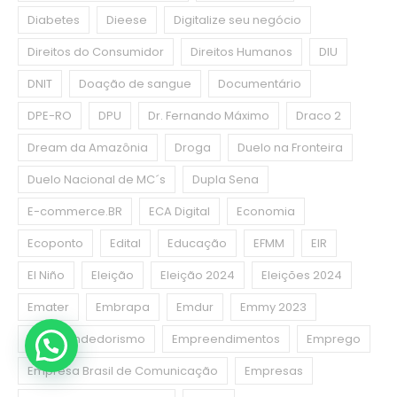
Diabetes
Dieese
Digitalize seu negócio
Direitos do Consumidor
Direitos Humanos
DIU
DNIT
Doação de sangue
Documentário
DPE-RO
DPU
Dr. Fernando Máximo
Draco 2
Dream da Amazônia
Droga
Duelo na Fronteira
Duelo Nacional de MC´s
Dupla Sena
E-commerce.BR
ECA Digital
Economia
Ecoponto
Edital
Educação
EFMM
EIR
El Niño
Eleição
Eleição 2024
Eleições 2024
Emater
Embrapa
Emdur
Emmy 2023
Empreendedorismo
Empreendimentos
Emprego
Empresa Brasil de Comunicação
Empresas