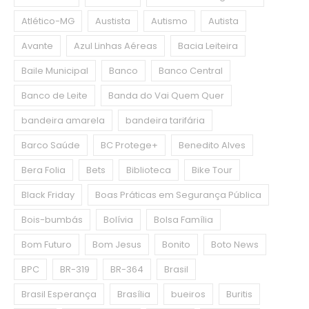
Atlético-MG
Austista
Autismo
Autista
Avante
Azul Linhas Aéreas
Bacia Leiteira
Baile Municipal
Banco
Banco Central
Banco de Leite
Banda do Vai Quem Quer
bandeira amarela
bandeira tarifária
Barco Saúde
BC Protege+
Benedito Alves
Bera Folia
Bets
Biblioteca
Bike Tour
Black Friday
Boas Práticas em Segurança Pública
Bois-bumbás
Bolívia
Bolsa Família
Bom Futuro
Bom Jesus
Bonito
Boto News
BPC
BR-319
BR-364
Brasil
Brasil Esperança
Brasília
bueiros
Buritis