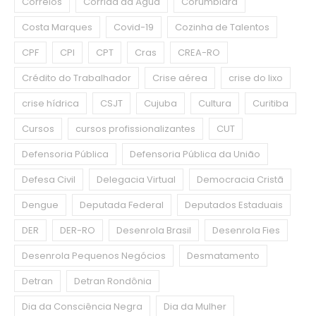
Correios
Corrida da Água
Corumbiara
Costa Marques
Covid-19
Cozinha de Talentos
CPF
CPI
CPT
Cras
CREA-RO
Crédito do Trabalhador
Crise aérea
crise do lixo
crise hídrica
CSJT
Cujuba
Cultura
Curitiba
Cursos
cursos profissionalizantes
CUT
Defensoria Pública
Defensoria Pública da União
Defesa Civil
Delegacia Virtual
Democracia Cristã
Dengue
Deputada Federal
Deputados Estaduais
DER
DER-RO
Desenrola Brasil
Desenrola Fies
Desenrola Pequenos Negócios
Desmatamento
Detran
Detran Rondônia
Dia da Consciência Negra
Dia da Mulher