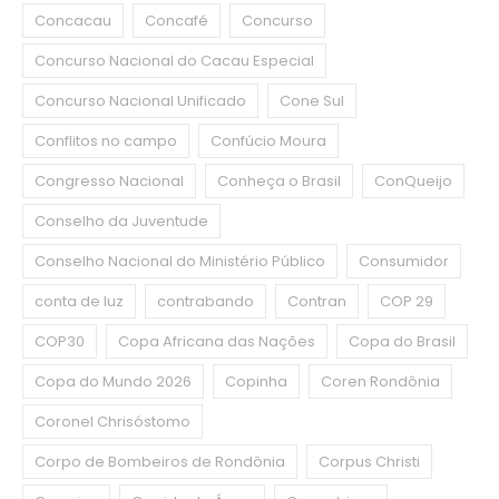
Concacau
Concafé
Concurso
Concurso Nacional do Cacau Especial
Concurso Nacional Unificado
Cone Sul
Conflitos no campo
Confúcio Moura
Congresso Nacional
Conheça o Brasil
ConQueijo
Conselho da Juventude
Conselho Nacional do Ministério Público
Consumidor
conta de luz
contrabando
Contran
COP 29
COP30
Copa Africana das Nações
Copa do Brasil
Copa do Mundo 2026
Copinha
Coren Rondônia
Coronel Chrisóstomo
Corpo de Bombeiros de Rondônia
Corpus Christi