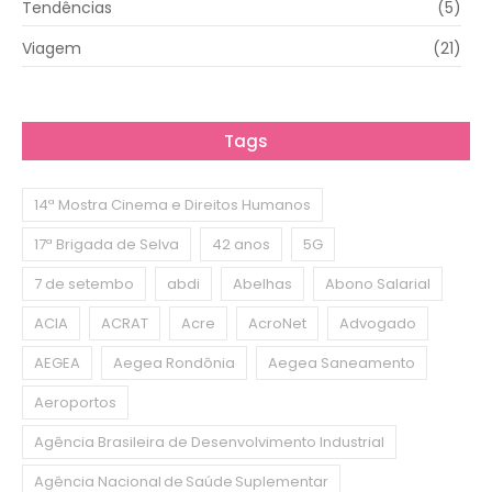
Tendências
(5)
Viagem
(21)
Tags
14ª Mostra Cinema e Direitos Humanos
17ª Brigada de Selva
42 anos
5G
7 de setembo
abdi
Abelhas
Abono Salarial
ACIA
ACRAT
Acre
AcroNet
Advogado
AEGEA
Aegea Rondônia
Aegea Saneamento
Aeroportos
Agência Brasileira de Desenvolvimento Industrial
Agência Nacional de Saúde Suplementar