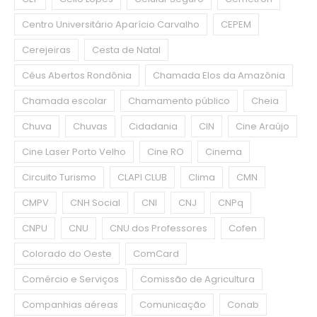
Centro Universitário Aparício Carvalho
CEPEM
Cerejeiras
Cesta de Natal
Céus Abertos Rondônia
Chamada Elos da Amazônia
Chamada escolar
Chamamento público
Cheia
Chuva
Chuvas
Cidadania
CIN
Cine Araújo
Cine Laser Porto Velho
Cine RO
Cinema
Circuito Turismo
CLAPI CLUB
Clima
CMN
CMPV
CNH Social
CNI
CNJ
CNPq
CNPU
CNU
CNU dos Professores
Cofen
Colorado do Oeste
ComCard
Comércio e Serviços
Comissão de Agricultura
Companhias aéreas
Comunicação
Conab