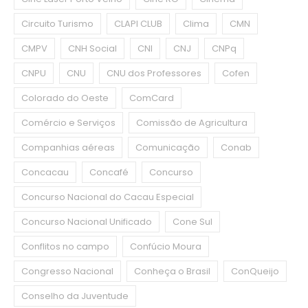
Circuito Turismo
CLAPI CLUB
Clima
CMN
CMPV
CNH Social
CNI
CNJ
CNPq
CNPU
CNU
CNU dos Professores
Cofen
Colorado do Oeste
ComCard
Comércio e Serviços
Comissão de Agricultura
Companhias aéreas
Comunicação
Conab
Concacau
Concafé
Concurso
Concurso Nacional do Cacau Especial
Concurso Nacional Unificado
Cone Sul
Conflitos no campo
Confúcio Moura
Congresso Nacional
Conheça o Brasil
ConQueijo
Conselho da Juventude