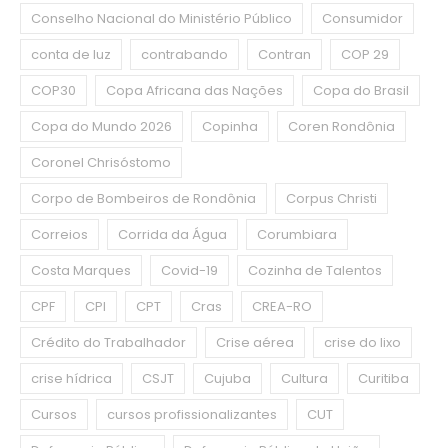
Conselho Nacional do Ministério Público
Consumidor
conta de luz
contrabando
Contran
COP 29
COP30
Copa Africana das Nações
Copa do Brasil
Copa do Mundo 2026
Copinha
Coren Rondônia
Coronel Chrisóstomo
Corpo de Bombeiros de Rondônia
Corpus Christi
Correios
Corrida da Água
Corumbiara
Costa Marques
Covid-19
Cozinha de Talentos
CPF
CPI
CPT
Cras
CREA-RO
Crédito do Trabalhador
Crise aérea
crise do lixo
crise hídrica
CSJT
Cujuba
Cultura
Curitiba
Cursos
cursos profissionalizantes
CUT