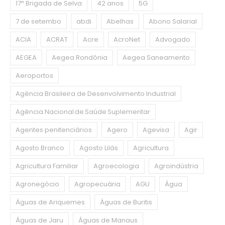
17ª Brigada de Selva
42 anos
5G
7 de setembo
abdi
Abelhas
Abono Salarial
ACIA
ACRAT
Acre
AcroNet
Advogado
AEGEA
Aegea Rondônia
Aegea Saneamento
Aeroportos
Agência Brasileira de Desenvolvimento Industrial
Agência Nacional de Saúde Suplementar
Agentes penitenciários
Agero
Agevisa
Agir
Agosto Branco
Agosto Lilás
Agricultura
Agricultura Familiar
Agroecologia
Agroindústria
Agronegócio
Agropecuária
AGU
Água
Águas de Ariquemes
Águas de Buritis
Águas de Jaru
Águas de Manaus