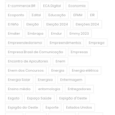
E-commerce.BR
ECA Digital
Economia
Ecoponto
Edital
Educação
EFMM
EIR
El Niño
Eleição
Eleição 2024
Eleições 2024
Emater
Embrapa
Emdur
Emmy 2023
Empreendedorismo
Empreendimentos
Emprego
Empresa Brasil de Comunicação
Empresas
Encontro de Apicultores
Enem
Enem dos Concursos
Energia
Energia elétrica
Energia Solar
Energisa
Enfermagem
Ensino médio
entomologia
Entregadores
Esgoto
Espaço Saúde
Espigão d'Oeste
Espigão do Oeste
Esporte
Estados Unidos