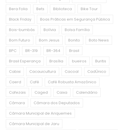
Bera Folia
Bets
Biblioteca
Bike Tour
Black Friday
Boas Práticas em Segurança Pública
Bois-bumbás
Bolívia
Bolsa Família
Bom Futuro
Bom Jesus
Bonito
Boto News
BPC
BR-319
BR-364
Brasil
Brasil Esperança
Brasília
bueiros
Buritis
Cabixi
Cacauicultura
Cacoal
CadÚnico
Caerd
Café
Café Robusta Amazônico
Cafezais
Caged
Caixa
Calendário
Câmara
Câmara dos Deputados
Câmara Municipal de Ariquemes
Câmara Municipal de Jaru