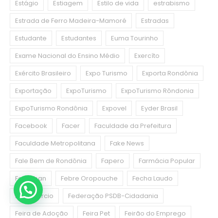
Estágio
Estiagem
Estilo de vida
estrabismo
Estrada de Ferro Madeira-Mamoré
Estradas
Estudante
Estudantes
Euma Tourinho
Exame Nacional do Ensino Médio
Exercíto
Exército Brasileiro
Expo Turismo
Exporta Rondônia
Exportação
ExpoTurismo
ExpoTurismo Rôndonia
ExpoTurismo Rondônia
Expovel
Eyder Brasil
Facebook
Facer
Faculdade da Prefeitura
Faculdade Metropolitana
Fake News
Fale Bem de Rondônia
Fapero
Farmácia Popular
Febraban
Febre Oropouche
Fecha Laudo
Fecomercio
Federação PSDB-Cidadania
Feira de Adoção
Feira Pet
Feirão do Emprego