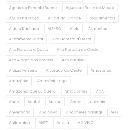
Águas de Pimenta Bueno
Águas de Rolim de Moura
Águas na Praça
Ajuda Rio Grande
alagamentos
Aldeia Karitiana
ALE-RO
Alelo
Alimentos
Alistamento Militar
Alta Floresta d'Oeste
Alta Floresta d’Oeste
Alta Floresta do Oeste
Alto Alegre dos Parecis
Alto Paraíso
Aluízio Ferreira
Alvorada do Oeste
Amazonas
Amazônia
Amazônia Legal
Amazônia Que Eu Quero
Ambulantes
ANA
Anac
Anatel
Ancine
Aneel
animais
Aniversário
Ano Novo
Anopheles darlingi
ANS
Antirrábica
ANTT
Anvisa
AO VIVO