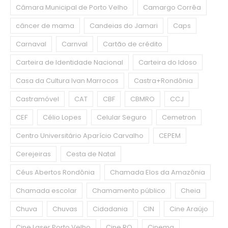
Câmara Municipal de Porto Velho
Camargo Corrêa
câncer de mama
Candeias do Jamari
Caps
Carnaval
Carnval
Cartão de crédito
Carteira de Identidade Nacional
Carteira do Idoso
Casa da Cultura Ivan Marrocos
Castra+Rondônia
Castramóvel
CAT
CBF
CBMRO
CCJ
CEF
Célio Lopes
Celular Seguro
Cemetron
Centro Universitário Aparício Carvalho
CEPEM
Cerejeiras
Cesta de Natal
Céus Abertos Rondônia
Chamada Elos da Amazônia
Chamada escolar
Chamamento público
Cheia
Chuva
Chuvas
Cidadania
CIN
Cine Araújo
Cine Laser Porto Velho
Cine RO
Cinema