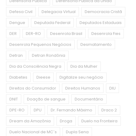
Defensoria Pública
Defensoria Pública da União
Defesa Civil
Delegacia Virtual
Democracia Cristã
Dengue
Deputada Federal
Deputados Estaduais
DER
DER-RO
Desenrola Brasil
Desenrola Fies
Desenrola Pequenos Negócios
Desmatamento
Detran
Detran Rondônia
Dia da Consciência Negra
Dia da Mulher
Diabetes
Dieese
Digitalize seu negócio
Direitos do Consumidor
Direitos Humanos
DIU
DNIT
Doação de sangue
Documentário
DPE-RO
DPU
Dr. Fernando Máximo
Draco 2
Dream da Amazônia
Droga
Duelo na Fronteira
Duelo Nacional de MC´s
Dupla Sena