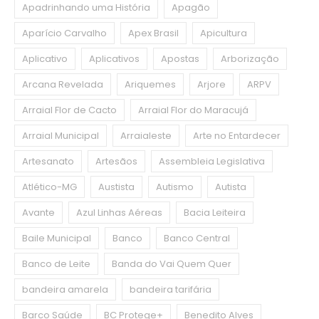
Apadrinhando uma História
Apagão
Aparício Carvalho
Apex Brasil
Apicultura
Aplicativo
Aplicativos
Apostas
Arborização
Arcana Revelada
Ariquemes
Arjore
ARPV
Arraial Flor de Cacto
Arraial Flor do Maracujá
Arraial Municipal
Arraialeste
Arte no Entardecer
Artesanato
Artesãos
Assembleia Legislativa
Atlético-MG
Austista
Autismo
Autista
Avante
Azul Linhas Aéreas
Bacia Leiteira
Baile Municipal
Banco
Banco Central
Banco de Leite
Banda do Vai Quem Quer
bandeira amarela
bandeira tarifária
Barco Saúde
BC Protege+
Benedito Alves