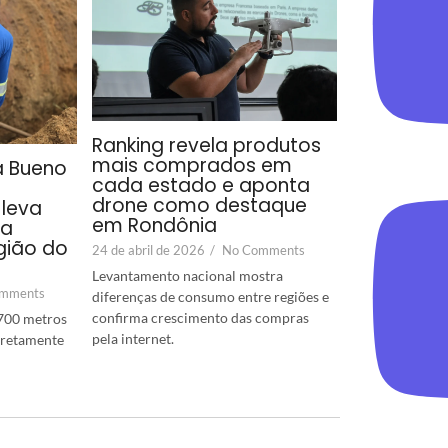
Ranking revela produtos
mais comprados em
a Bueno
cada estado e aponta
drone como destaque
leva
em Rondônia
ra
gião do
24 de abril de 2026
/
No Comments
Levantamento nacional mostra
mments
diferenças de consumo entre regiões e
confirma crescimento das compras
700 metros
pela internet.
diretamente