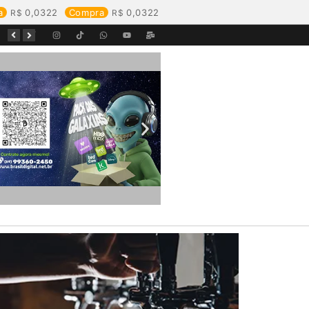
a
0,0322
Compra
0,0322
Começa o Festival Peixes da Amazônia na Estrada de Ferro Madeira-Mamoré
Durante reunião, Águas de Pimenta Bueno detalha investimentos e avanços no saneamento do município
Águas de Rolim de Moura promove conscientização sobre a importância e uso correto da rede de esgoto