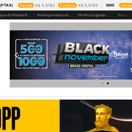
(PTAX)
Venda
5,8782
Compra
5,8765
IENE
Vend
Águas de Pimenta Bueno amplia rede de abastecimento e leva água tratada para moradores da região do aeroporto
Ranking revela produtos mais comprados em cada estado e aponta drone como destaque em Rondônia
Eficiência e gestão, Buritis se torna referência em controle de perdas de água
Equipes da Aegea Rondônia passam por treinamento de prevenção e combate a princípios de incêndio e segurança no trabalho com inflamáveis