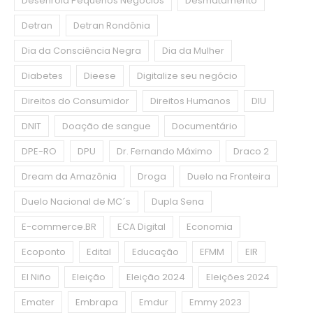
Desenrola Pequenos Negócios
Desmatamento
Detran
Detran Rondônia
Dia da Consciência Negra
Dia da Mulher
Diabetes
Dieese
Digitalize seu negócio
Direitos do Consumidor
Direitos Humanos
DIU
DNIT
Doação de sangue
Documentário
DPE-RO
DPU
Dr. Fernando Máximo
Draco 2
Dream da Amazônia
Droga
Duelo na Fronteira
Duelo Nacional de MC´s
Dupla Sena
E-commerce.BR
ECA Digital
Economia
Ecoponto
Edital
Educação
EFMM
EIR
El Niño
Eleição
Eleição 2024
Eleições 2024
Emater
Embrapa
Emdur
Emmy 2023