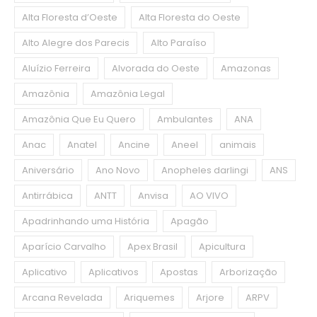
Alta Floresta d’Oeste
Alta Floresta do Oeste
Alto Alegre dos Parecis
Alto Paraíso
Aluízio Ferreira
Alvorada do Oeste
Amazonas
Amazônia
Amazônia Legal
Amazônia Que Eu Quero
Ambulantes
ANA
Anac
Anatel
Ancine
Aneel
animais
Aniversário
Ano Novo
Anopheles darlingi
ANS
Antirrábica
ANTT
Anvisa
AO VIVO
Apadrinhando uma História
Apagão
Aparício Carvalho
Apex Brasil
Apicultura
Aplicativo
Aplicativos
Apostas
Arborização
Arcana Revelada
Ariquemes
Arjore
ARPV