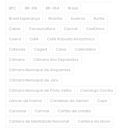
BPC
BR-319
BR-364
Brasil
Brasil Esperança
Brasília
bueiros
Buritis
Cabixi
Cacauicultura
Cacoal
CadÚnico
Caerd
Café
Café Robusta Amazônico
Cafezais
Caged
Caixa
Calendário
Câmara
Câmara dos Deputados
Câmara Municipal de Ariquemes
Câmara Municipal de Jaru
Câmara Municipal de Porto Velho
Camargo Corrêa
câncer de mama
Candeias do Jamari
Caps
Carnaval
Carnval
Cartão de crédito
Carteira de Identidade Nacional
Carteira do Idoso