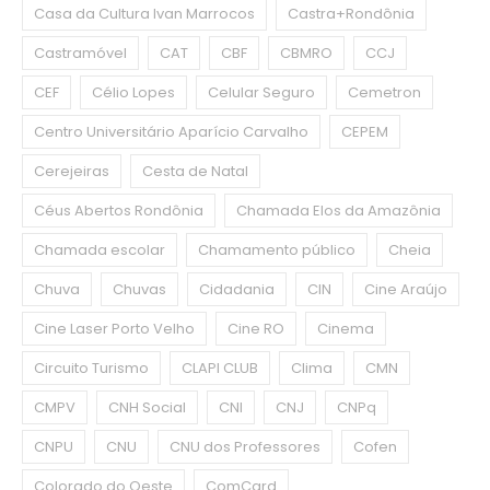
Casa da Cultura Ivan Marrocos
Castra+Rondônia
Castramóvel
CAT
CBF
CBMRO
CCJ
CEF
Célio Lopes
Celular Seguro
Cemetron
Centro Universitário Aparício Carvalho
CEPEM
Cerejeiras
Cesta de Natal
Céus Abertos Rondônia
Chamada Elos da Amazônia
Chamada escolar
Chamamento público
Cheia
Chuva
Chuvas
Cidadania
CIN
Cine Araújo
Cine Laser Porto Velho
Cine RO
Cinema
Circuito Turismo
CLAPI CLUB
Clima
CMN
CMPV
CNH Social
CNI
CNJ
CNPq
CNPU
CNU
CNU dos Professores
Cofen
Colorado do Oeste
ComCard