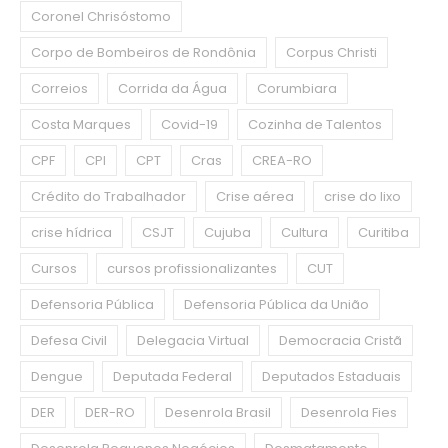
Coronel Chrisóstomo
Corpo de Bombeiros de Rondônia
Corpus Christi
Correios
Corrida da Água
Corumbiara
Costa Marques
Covid-19
Cozinha de Talentos
CPF
CPI
CPT
Cras
CREA-RO
Crédito do Trabalhador
Crise aérea
crise do lixo
crise hídrica
CSJT
Cujuba
Cultura
Curitiba
Cursos
cursos profissionalizantes
CUT
Defensoria Pública
Defensoria Pública da União
Defesa Civil
Delegacia Virtual
Democracia Cristã
Dengue
Deputada Federal
Deputados Estaduais
DER
DER-RO
Desenrola Brasil
Desenrola Fies