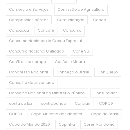
Comércio e Serviços
Comissão de Agricultura
Companhias aéreas
Comunicação
Conab
Concacau
Concafé
Concurso
Concurso Nacional do Cacau Especial
Concurso Nacional Unificado
Cone Sul
Conflitos no campo
Confúcio Moura
Congresso Nacional
Conheça o Brasil
ConQueijo
Conselho da Juventude
Conselho Nacional do Ministério Público
Consumidor
conta de luz
contrabando
Contran
COP 29
COP30
Copa Africana das Nações
Copa do Brasil
Copa do Mundo 2026
Copinha
Coren Rondônia