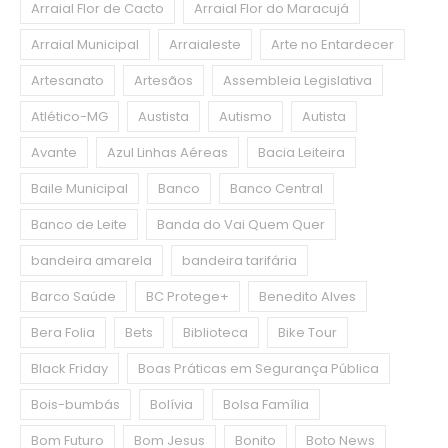
Arraial Flor de Cacto
Arraial Flor do Maracujá
Arraial Municipal
Arraialeste
Arte no Entardecer
Artesanato
Artesãos
Assembleia Legislativa
Atlético-MG
Austista
Autismo
Autista
Avante
Azul Linhas Aéreas
Bacia Leiteira
Baile Municipal
Banco
Banco Central
Banco de Leite
Banda do Vai Quem Quer
bandeira amarela
bandeira tarifária
Barco Saúde
BC Protege+
Benedito Alves
Bera Folia
Bets
Biblioteca
Bike Tour
Black Friday
Boas Práticas em Segurança Pública
Bois-bumbás
Bolívia
Bolsa Família
Bom Futuro
Bom Jesus
Bonito
Boto News