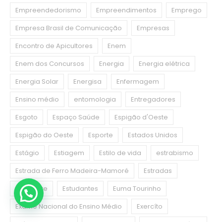
Empreendedorismo
Empreendimentos
Emprego
Empresa Brasil de Comunicação
Empresas
Encontro de Apicultores
Enem
Enem dos Concursos
Energia
Energia elétrica
Energia Solar
Energisa
Enfermagem
Ensino médio
entomologia
Entregadores
Esgoto
Espaço Saúde
Espigão d'Oeste
Espigão do Oeste
Esporte
Estados Unidos
Estágio
Estiagem
Estilo de vida
estrabismo
Estrada de Ferro Madeira-Mamoré
Estradas
Estudante
Estudantes
Euma Tourinho
Exame Nacional do Ensino Médio
Exercíto