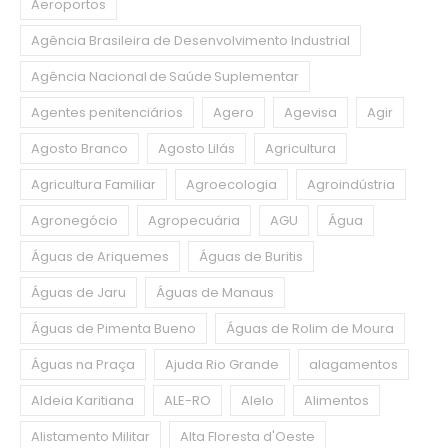
Aeroportos
Agência Brasileira de Desenvolvimento Industrial
Agência Nacional de Saúde Suplementar
Agentes penitenciários
Agero
Agevisa
Agir
Agosto Branco
Agosto Lilás
Agricultura
Agricultura Familiar
Agroecologia
Agroindústria
Agronegócio
Agropecuária
AGU
Água
Águas de Ariquemes
Águas de Buritis
Águas de Jaru
Águas de Manaus
Águas de Pimenta Bueno
Águas de Rolim de Moura
Águas na Praça
Ajuda Rio Grande
alagamentos
Aldeia Karitiana
ALE-RO
Alelo
Alimentos
Alistamento Militar
Alta Floresta d'Oeste