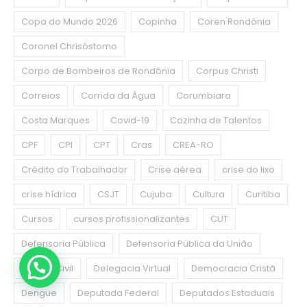
Copa do Mundo 2026
Copinha
Coren Rondônia
Coronel Chrisóstomo
Corpo de Bombeiros de Rondônia
Corpus Christi
Correios
Corrida da Água
Corumbiara
Costa Marques
Covid-19
Cozinha de Talentos
CPF
CPI
CPT
Cras
CREA-RO
Crédito do Trabalhador
Crise aérea
crise do lixo
crise hídrica
CSJT
Cujuba
Cultura
Curitiba
Cursos
cursos profissionalizantes
CUT
Defensoria Pública
Defensoria Pública da União
Defesa Civil
Delegacia Virtual
Democracia Cristã
Dengue
Deputada Federal
Deputados Estaduais