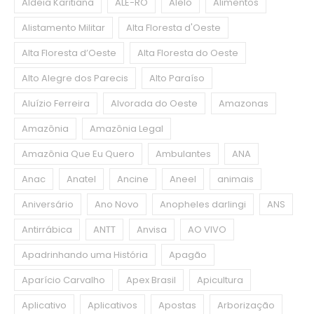
Aldeia Karitiana
ALE-RO
Alelo
Alimentos
Alistamento Militar
Alta Floresta d'Oeste
Alta Floresta d’Oeste
Alta Floresta do Oeste
Alto Alegre dos Parecis
Alto Paraíso
Aluízio Ferreira
Alvorada do Oeste
Amazonas
Amazônia
Amazônia Legal
Amazônia Que Eu Quero
Ambulantes
ANA
Anac
Anatel
Ancine
Aneel
animais
Aniversário
Ano Novo
Anopheles darlingi
ANS
Antirrábica
ANTT
Anvisa
AO VIVO
Apadrinhando uma História
Apagão
Aparício Carvalho
Apex Brasil
Apicultura
Aplicativo
Aplicativos
Apostas
Arborização