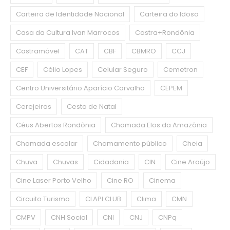
Carteira de Identidade Nacional
Carteira do Idoso
Casa da Cultura Ivan Marrocos
Castra+Rondônia
Castramóvel
CAT
CBF
CBMRO
CCJ
CEF
Célio Lopes
Celular Seguro
Cemetron
Centro Universitário Aparício Carvalho
CEPEM
Cerejeiras
Cesta de Natal
Céus Abertos Rondônia
Chamada Elos da Amazônia
Chamada escolar
Chamamento público
Cheia
Chuva
Chuvas
Cidadania
CIN
Cine Araújo
Cine Laser Porto Velho
Cine RO
Cinema
Circuito Turismo
CLAPI CLUB
Clima
CMN
CMPV
CNH Social
CNI
CNJ
CNPq