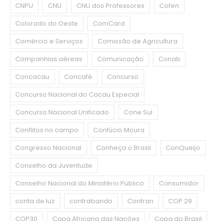
CNPU
CNU
CNU dos Professores
Cofen
Colorado do Oeste
ComCard
Comércio e Serviços
Comissão de Agricultura
Companhias aéreas
Comunicação
Conab
Concacau
Concafé
Concurso
Concurso Nacional do Cacau Especial
Concurso Nacional Unificado
Cone Sul
Conflitos no campo
Confúcio Moura
Congresso Nacional
Conheça o Brasil
ConQueijo
Conselho da Juventude
Conselho Nacional do Ministério Público
Consumidor
conta de luz
contrabando
Contran
COP 29
COP30
Copa Africana das Nações
Copa do Brasil