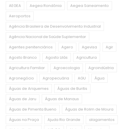
AEGEA
Aegea Rondônia
Aegea Saneamento
Aeroportos
Agência Brasileira de Desenvolvimento Industrial
Agência Nacional de Saúde Suplementar
Agentes penitenciários
Agero
Agevisa
Agir
Agosto Branco
Agosto Lilás
Agricultura
Agricultura Familiar
Agroecologia
Agroindústria
Agronegócio
Agropecuária
AGU
Água
Águas de Ariquemes
Águas de Buritis
Águas de Jaru
Águas de Manaus
Águas de Pimenta Bueno
Águas de Rolim de Moura
Águas na Praça
Ajuda Rio Grande
alagamentos