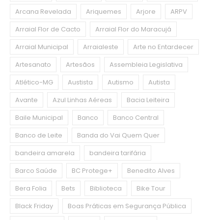
Arcana Revelada
Ariquemes
Arjore
ARPV
Arraial Flor de Cacto
Arraial Flor do Maracujá
Arraial Municipal
Arraialeste
Arte no Entardecer
Artesanato
Artesãos
Assembleia Legislativa
Atlético-MG
Austista
Autismo
Autista
Avante
Azul Linhas Aéreas
Bacia Leiteira
Baile Municipal
Banco
Banco Central
Banco de Leite
Banda do Vai Quem Quer
bandeira amarela
bandeira tarifária
Barco Saúde
BC Protege+
Benedito Alves
Bera Folia
Bets
Biblioteca
Bike Tour
Black Friday
Boas Práticas em Segurança Pública