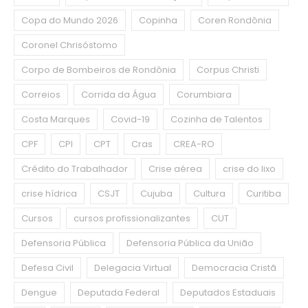
Copa do Mundo 2026
Copinha
Coren Rondônia
Coronel Chrisóstomo
Corpo de Bombeiros de Rondônia
Corpus Christi
Correios
Corrida da Água
Corumbiara
Costa Marques
Covid-19
Cozinha de Talentos
CPF
CPI
CPT
Cras
CREA-RO
Crédito do Trabalhador
Crise aérea
crise do lixo
crise hídrica
CSJT
Cujuba
Cultura
Curitiba
Cursos
cursos profissionalizantes
CUT
Defensoria Pública
Defensoria Pública da União
Defesa Civil
Delegacia Virtual
Democracia Cristã
Dengue
Deputada Federal
Deputados Estaduais