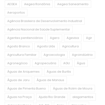
AEGEA
Aegea Rondônia
Aegea Saneamento
Aeroportos
Agência Brasileira de Desenvolvimento Industrial
Agência Nacional de Saúde Suplementar
Agentes penitenciários
Agero
Agevisa
Agir
Agosto Branco
Agosto Lilás
Agricultura
Agricultura Familiar
Agroecologia
Agroindústria
Agronegócio
Agropecuária
AGU
Água
Águas de Ariquemes
Águas de Buritis
Águas de Jaru
Águas de Manaus
Águas de Pimenta Bueno
Águas de Rolim de Moura
Águas na Praça
Ajuda Rio Grande
alagamentos