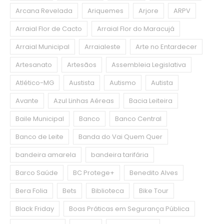
Arcana Revelada
Ariquemes
Arjore
ARPV
Arraial Flor de Cacto
Arraial Flor do Maracujá
Arraial Municipal
Arraialeste
Arte no Entardecer
Artesanato
Artesãos
Assembleia Legislativa
Atlético-MG
Austista
Autismo
Autista
Avante
Azul Linhas Aéreas
Bacia Leiteira
Baile Municipal
Banco
Banco Central
Banco de Leite
Banda do Vai Quem Quer
bandeira amarela
bandeira tarifária
Barco Saúde
BC Protege+
Benedito Alves
Bera Folia
Bets
Biblioteca
Bike Tour
Black Friday
Boas Práticas em Segurança Pública