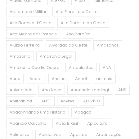
Aldeia Karitiana
ALE-RO
Alelo
Alimentos
Alistamento Militar
Alta Floresta d'Oeste
Alta Floresta d’Oeste
Alta Floresta do Oeste
Alto Alegre dos Parecis
Alto Paraíso
Aluízio Ferreira
Alvorada do Oeste
Amazonas
Amazônia
Amazônia Legal
Amazônia Que Eu Quero
Ambulantes
ANA
Anac
Anatel
Ancine
Aneel
animais
Aniversário
Ano Novo
Anopheles darlingi
ANS
Antirrábica
ANTT
Anvisa
AO VIVO
Apadrinhando uma História
Apagão
Aparício Carvalho
Apex Brasil
Apicultura
Aplicativo
Aplicativos
Apostas
Arborização