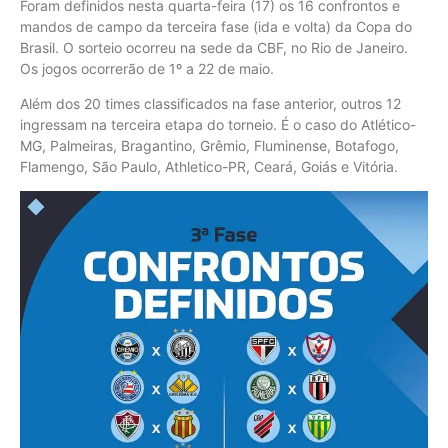
Foram definidos nesta quarta-feira (17) os 16 confrontos e
mandos de campo da terceira fase (ida e volta) da Copa do
Brasil. O sorteio ocorreu na sede da CBF, no Rio de Janeiro.
Os jogos ocorrerão de 1º a 22 de maio.
Além dos 20 times classificados na fase anterior, outros 12
ingressam na terceira etapa do torneio. É o caso do Atlético-
MG, Palmeiras, Bragantino, Grêmio, Fluminense, Botafogo,
Flamengo, São Paulo, Athletico-PR, Ceará, Goiás e Vitória.