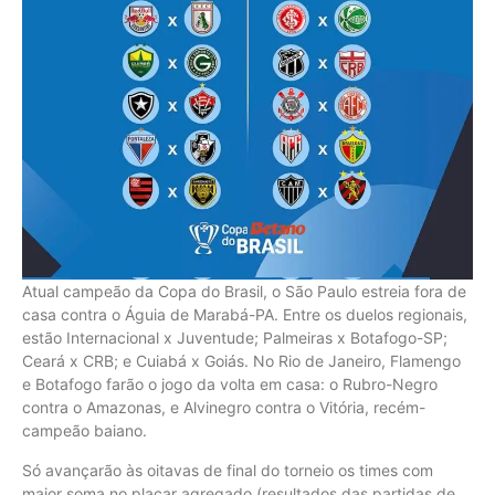
Atual campeão da Copa do Brasil, o São Paulo estreia fora de
casa contra o Águia de Marabá-PA. Entre os duelos regionais,
estão Internacional x Juventude; Palmeiras x Botafogo-SP;
Ceará x CRB; e Cuiabá x Goiás. No Rio de Janeiro, Flamengo
e Botafogo farão o jogo da volta em casa: o Rubro-Negro
contra o Amazonas, e Alvinegro contra o Vitória, recém-
campeão baiano.
Só avançarão às oitavas de final do torneio os times com
maior soma no placar agregado (resultados das partidas de