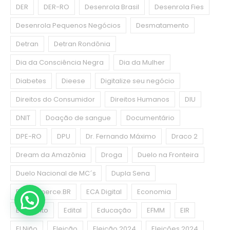
DER
DER-RO
Desenrola Brasil
Desenrola Fies
Desenrola Pequenos Negócios
Desmatamento
Detran
Detran Rondônia
Dia da Consciência Negra
Dia da Mulher
Diabetes
Dieese
Digitalize seu negócio
Direitos do Consumidor
Direitos Humanos
DIU
DNIT
Doação de sangue
Documentário
DPE-RO
DPU
Dr. Fernando Máximo
Draco 2
Dream da Amazônia
Droga
Duelo na Fronteira
Duelo Nacional de MC´s
Dupla Sena
E-commerce.BR
ECA Digital
Economia
Ecoponto
Edital
Educação
EFMM
EIR
El Niño
Eleição
Eleição 2024
Eleições 2024