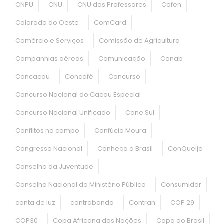
CNPU
CNU
CNU dos Professores
Cofen
Colorado do Oeste
ComCard
Comércio e Serviços
Comissão de Agricultura
Companhias aéreas
Comunicação
Conab
Concacau
Concafé
Concurso
Concurso Nacional do Cacau Especial
Concurso Nacional Unificado
Cone Sul
Conflitos no campo
Confúcio Moura
Congresso Nacional
Conheça o Brasil
ConQueijo
Conselho da Juventude
Conselho Nacional do Ministério Público
Consumidor
conta de luz
contrabando
Contran
COP 29
COP30
Copa Africana das Nações
Copa do Brasil