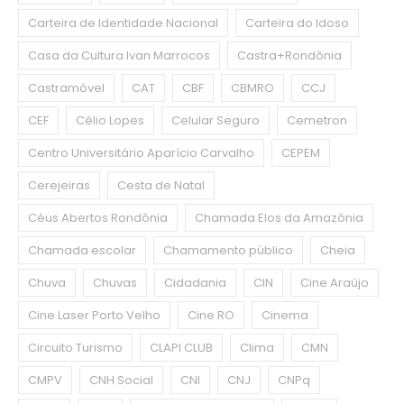
Carteira de Identidade Nacional
Carteira do Idoso
Casa da Cultura Ivan Marrocos
Castra+Rondônia
Castramóvel
CAT
CBF
CBMRO
CCJ
CEF
Célio Lopes
Celular Seguro
Cemetron
Centro Universitário Aparício Carvalho
CEPEM
Cerejeiras
Cesta de Natal
Céus Abertos Rondônia
Chamada Elos da Amazônia
Chamada escolar
Chamamento público
Cheia
Chuva
Chuvas
Cidadania
CIN
Cine Araújo
Cine Laser Porto Velho
Cine RO
Cinema
Circuito Turismo
CLAPI CLUB
Clima
CMN
CMPV
CNH Social
CNI
CNJ
CNPq