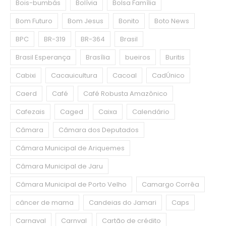
Bois-bumbás
Bolívia
Bolsa Família
Bom Futuro
Bom Jesus
Bonito
Boto News
BPC
BR-319
BR-364
Brasil
Brasil Esperança
Brasília
bueiros
Buritis
Cabixi
Cacauicultura
Cacoal
CadÚnico
Caerd
Café
Café Robusta Amazônico
Cafezais
Caged
Caixa
Calendário
Câmara
Câmara dos Deputados
Câmara Municipal de Ariquemes
Câmara Municipal de Jaru
Câmara Municipal de Porto Velho
Camargo Corrêa
câncer de mama
Candeias do Jamari
Caps
Carnaval
Carnval
Cartão de crédito