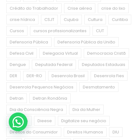
Crédito do Trabalhador
Crise aérea
crise do lixo
crise hídrica
CSJT
Cujuba
Cultura
Curitiba
Cursos
cursos profissionalizantes
CUT
Defensoria Pública
Defensoria Pública da União
Defesa Civil
Delegacia Virtual
Democracia Cristã
Dengue
Deputada Federal
Deputados Estaduais
DER
DER-RO
Desenrola Brasil
Desenrola Fies
Desenrola Pequenos Negócios
Desmatamento
Detran
Detran Rondônia
Dia da Consciência Negra
Dia da Mulher
Diabetes
Dieese
Digitalize seu negócio
Direitos do Consumidor
Direitos Humanos
DIU