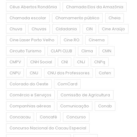
Céus Abertos Rondônia
Chamada Elos da Amazônia
Chamada escolar
Chamamento público
Cheia
Chuva
Chuvas
Cidadania
CIN
Cine Araújo
Cine Laser Porto Velho
Cine RO
Cinema
Circuito Turismo
CLAPI CLUB
Clima
CMN
CMPV
CNH Social
CNI
CNJ
CNPq
CNPU
CNU
CNU dos Professores
Cofen
Colorado do Oeste
ComCard
Comércio e Serviços
Comissão de Agricultura
Companhias aéreas
Comunicação
Conab
Concacau
Concafé
Concurso
Concurso Nacional do Cacau Especial