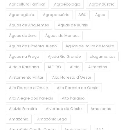
Agricultura Familiar
Agroecologia
Agroindústria
Agronegócio
Agropecuária
AGU
Água
Águas de Ariquemes
Águas de Buritis
Águas de Jaru
Águas de Manaus
Águas de Pimenta Bueno
Águas de Rolim de Moura
Águas na Praça
Ajuda Rio Grande
alagamentos
Aldeia Karitiana
ALE-RO
Alelo
Alimentos
Alistamento Militar
Alta Floresta d'Oeste
Alta Floresta d’Oeste
Alta Floresta do Oeste
Alto Alegre dos Parecis
Alto Paraíso
Aluízio Ferreira
Alvorada do Oeste
Amazonas
Amazônia
Amazônia Legal
Amazônia Que Eu Quero
Ambulantes
ANA