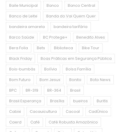
Baile Municipal
Banco
Banco Central
Banco de Leite
Banda do Vai Quem Quer
bandeira amarela
bandeira tarifária
Barco Saúde
BC Protege+
Benedito Alves
Bera Folia
Bets
Biblioteca
Bike Tour
Black Friday
Boas Práticas em Segurança Pública
Bois-bumbás
Bolívia
Bolsa Família
Bom Futuro
Bom Jesus
Bonito
Boto News
BPC
BR-319
BR-364
Brasil
Brasil Esperança
Brasília
bueiros
Buritis
Cabixi
Cacauicultura
Cacoal
CadÚnico
Caerd
Café
Café Robusta Amazônico