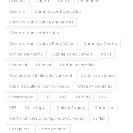
Cafezais
Caged
Caixa
Calendário
Câmara
Câmara dos Deputados
Câmara Municipal de Ariquemes
Câmara Municipal de Jaru
Câmara Municipal de Porto Velho
Camargo Corrêa
câncer de mama
Candeias do Jamari
Caps
Carnaval
Carnval
Cartão de crédito
Carteira de Identidade Nacional
Carteira do Idoso
Casa da Cultura Ivan Marrocos
Castra+Rondônia
Castramóvel
CAT
CBF
CBMRO
CCJ
CEF
Célio Lopes
Celular Seguro
Cemetron
Centro Universitário Aparício Carvalho
CEPEM
Cerejeiras
Cesta de Natal