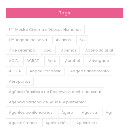
Tags
14ª Mostra Cinema e Direitos Humanos
17ª Brigada de Selva
42 anos
5G
7 de setembo
abdi
Abelhas
Abono Salarial
ACIA
ACRAT
Acre
AcroNet
Advogado
AEGEA
Aegea Rondônia
Aegea Saneamento
Aeroportos
Agência Brasileira de Desenvolvimento Industrial
Agência Nacional de Saúde Suplementar
Agentes penitenciários
Agero
Agevisa
Agir
Agosto Branco
Agosto Lilás
Agricultura