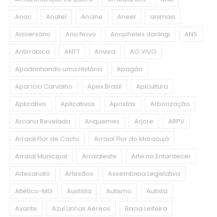
Anac
Anatel
Ancine
Aneel
animais
Aniversário
Ano Novo
Anopheles darlingi
ANS
Antirrábica
ANTT
Anvisa
AO VIVO
Apadrinhando uma História
Apagão
Aparício Carvalho
Apex Brasil
Apicultura
Aplicativo
Aplicativos
Apostas
Arborização
Arcana Revelada
Ariquemes
Arjore
ARPV
Arraial Flor de Cacto
Arraial Flor do Maracujá
Arraial Municipal
Arraialeste
Arte no Entardecer
Artesanato
Artesãos
Assembleia Legislativa
Atlético-MG
Austista
Autismo
Autista
Avante
Azul Linhas Aéreas
Bacia Leiteira