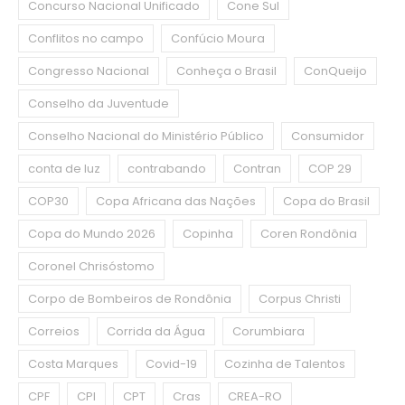
Concurso Nacional Unificado
Cone Sul
Conflitos no campo
Confúcio Moura
Congresso Nacional
Conheça o Brasil
ConQueijo
Conselho da Juventude
Conselho Nacional do Ministério Público
Consumidor
conta de luz
contrabando
Contran
COP 29
COP30
Copa Africana das Nações
Copa do Brasil
Copa do Mundo 2026
Copinha
Coren Rondônia
Coronel Chrisóstomo
Corpo de Bombeiros de Rondônia
Corpus Christi
Correios
Corrida da Água
Corumbiara
Costa Marques
Covid-19
Cozinha de Talentos
CPF
CPI
CPT
Cras
CREA-RO