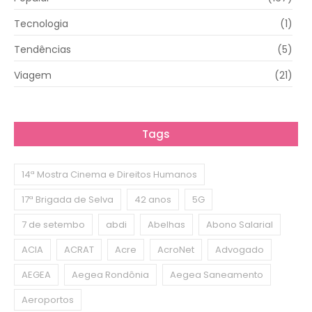
Tecnologia
(1)
Tendências
(5)
Viagem
(21)
Tags
14ª Mostra Cinema e Direitos Humanos
17ª Brigada de Selva
42 anos
5G
7 de setembo
abdi
Abelhas
Abono Salarial
ACIA
ACRAT
Acre
AcroNet
Advogado
AEGEA
Aegea Rondônia
Aegea Saneamento
Aeroportos