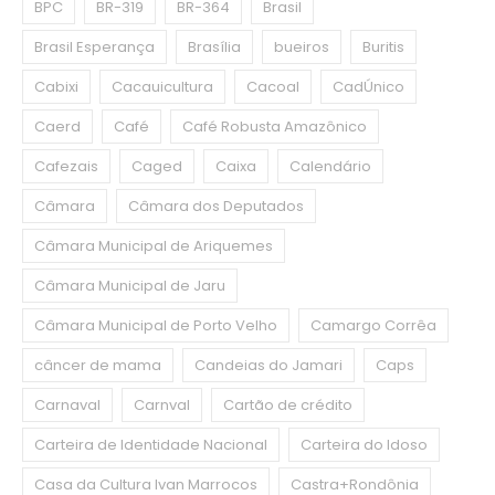
BPC
BR-319
BR-364
Brasil
Brasil Esperança
Brasília
bueiros
Buritis
Cabixi
Cacauicultura
Cacoal
CadÚnico
Caerd
Café
Café Robusta Amazônico
Cafezais
Caged
Caixa
Calendário
Câmara
Câmara dos Deputados
Câmara Municipal de Ariquemes
Câmara Municipal de Jaru
Câmara Municipal de Porto Velho
Camargo Corrêa
câncer de mama
Candeias do Jamari
Caps
Carnaval
Carnval
Cartão de crédito
Carteira de Identidade Nacional
Carteira do Idoso
Casa da Cultura Ivan Marrocos
Castra+Rondônia