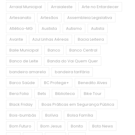
Arraial Municipal
Arraialeste
Arte no Entardecer
Artesanato
Artesãos
Assembleia Legislativa
Atlético-MG
Austista
Autismo
Autista
Avante
Azul Linhas Aéreas
Bacia Leiteira
Baile Municipal
Banco
Banco Central
Banco de Leite
Banda do Vai Quem Quer
bandeira amarela
bandeira tarifária
Barco Saúde
BC Protege+
Benedito Alves
Bera Folia
Bets
Biblioteca
Bike Tour
Black Friday
Boas Práticas em Segurança Pública
Bois-bumbás
Bolívia
Bolsa Família
Bom Futuro
Bom Jesus
Bonito
Boto News