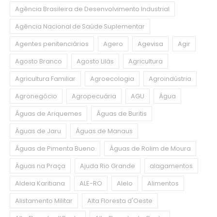
Agência Brasileira de Desenvolvimento Industrial
Agência Nacional de Saúde Suplementar
Agentes penitenciários
Agero
Agevisa
Agir
Agosto Branco
Agosto Lilás
Agricultura
Agricultura Familiar
Agroecologia
Agroindústria
Agronegócio
Agropecuária
AGU
Água
Águas de Ariquemes
Águas de Buritis
Águas de Jaru
Águas de Manaus
Águas de Pimenta Bueno
Águas de Rolim de Moura
Águas na Praça
Ajuda Rio Grande
alagamentos
Aldeia Karitiana
ALE-RO
Alelo
Alimentos
Alistamento Militar
Alta Floresta d'Oeste