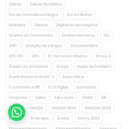
Detran
Detran Rondônia
Dia da Consciência Negra
Dia da Mulher
Diabetes
Dieese
Digitalize seu negócio
Direitos do Consumidor
Direitos Humanos
DIU
DNIT
Doação de sangue
Documentário
DPE-RO
DPU
Dr. Fernando Máximo
Draco 2
Dream da Amazônia
Droga
Duelo na Fronteira
Duelo Nacional de MC´s
Dupla Sena
E-commerce.BR
ECA Digital
Economia
Ecoponto
Edital
Educação
EFMM
EIR
El Niño
Eleição
Eleição 2024
Eleições 2024
Emater
Embrapa
Emdur
Emmy 2023
Empreendedorismo
Empreendimentos
Emprego