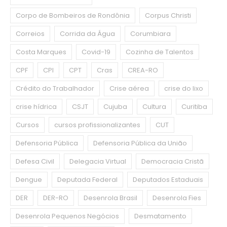
Corpo de Bombeiros de Rondônia
Corpus Christi
Correios
Corrida da Água
Corumbiara
Costa Marques
Covid-19
Cozinha de Talentos
CPF
CPI
CPT
Cras
CREA-RO
Crédito do Trabalhador
Crise aérea
crise do lixo
crise hídrica
CSJT
Cujuba
Cultura
Curitiba
Cursos
cursos profissionalizantes
CUT
Defensoria Pública
Defensoria Pública da União
Defesa Civil
Delegacia Virtual
Democracia Cristã
Dengue
Deputada Federal
Deputados Estaduais
DER
DER-RO
Desenrola Brasil
Desenrola Fies
Desenrola Pequenos Negócios
Desmatamento