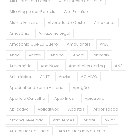
Alta Floresta d’Oeste
Alta Floresta do Oeste
Alto Alegre dos Parecis
Alto Paraíso
Aluízio Ferreira
Alvorada do Oeste
Amazonas
Amazônia
Amazônia Legal
Amazônia Que Eu Quero
Ambulantes
ANA
Anac
Anatel
Ancine
Aneel
animais
Aniversário
Ano Novo
Anopheles darlingi
ANS
Antirrábica
ANTT
Anvisa
AO VIVO
Apadrinhando uma História
Apagão
Aparício Carvalho
Apex Brasil
Apicultura
Aplicativo
Aplicativos
Apostas
Arborização
Arcana Revelada
Ariquemes
Arjore
ARPV
Arraial Flor de Cacto
Arraial Flor do Maracujá