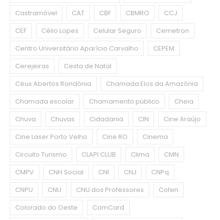
Castramóvel
CAT
CBF
CBMRO
CCJ
CEF
Célio Lopes
Celular Seguro
Cemetron
Centro Universitário Aparício Carvalho
CEPEM
Cerejeiras
Cesta de Natal
Céus Abertos Rondônia
Chamada Elos da Amazônia
Chamada escolar
Chamamento público
Cheia
Chuva
Chuvas
Cidadania
CIN
Cine Araújo
Cine Laser Porto Velho
Cine RO
Cinema
Circuito Turismo
CLAPI CLUB
Clima
CMN
CMPV
CNH Social
CNI
CNJ
CNPq
CNPU
CNU
CNU dos Professores
Cofen
Colorado do Oeste
ComCard