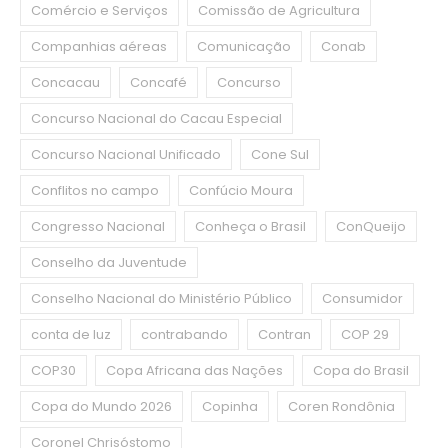
Comércio e Serviços
Comissão de Agricultura
Companhias aéreas
Comunicação
Conab
Concacau
Concafé
Concurso
Concurso Nacional do Cacau Especial
Concurso Nacional Unificado
Cone Sul
Conflitos no campo
Confúcio Moura
Congresso Nacional
Conheça o Brasil
ConQueijo
Conselho da Juventude
Conselho Nacional do Ministério Público
Consumidor
conta de luz
contrabando
Contran
COP 29
COP30
Copa Africana das Nações
Copa do Brasil
Copa do Mundo 2026
Copinha
Coren Rondônia
Coronel Chrisóstomo