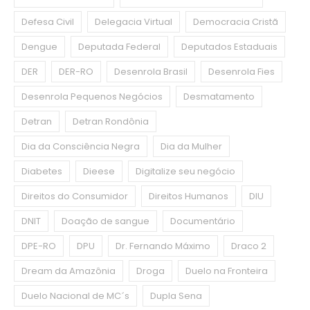
Defesa Civil
Delegacia Virtual
Democracia Cristã
Dengue
Deputada Federal
Deputados Estaduais
DER
DER-RO
Desenrola Brasil
Desenrola Fies
Desenrola Pequenos Negócios
Desmatamento
Detran
Detran Rondônia
Dia da Consciência Negra
Dia da Mulher
Diabetes
Dieese
Digitalize seu negócio
Direitos do Consumidor
Direitos Humanos
DIU
DNIT
Doação de sangue
Documentário
DPE-RO
DPU
Dr. Fernando Máximo
Draco 2
Dream da Amazônia
Droga
Duelo na Fronteira
Duelo Nacional de MC´s
Dupla Sena