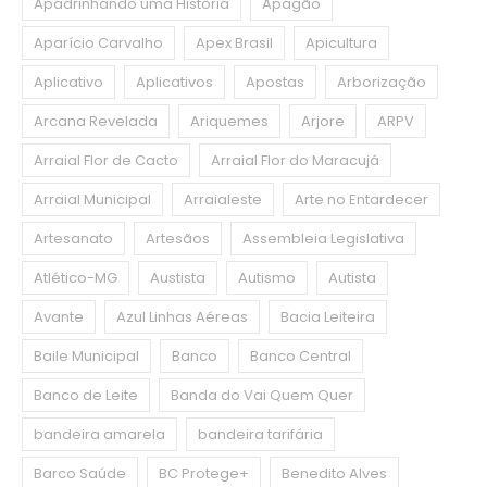
Apadrinhando uma História
Apagão
Aparício Carvalho
Apex Brasil
Apicultura
Aplicativo
Aplicativos
Apostas
Arborização
Arcana Revelada
Ariquemes
Arjore
ARPV
Arraial Flor de Cacto
Arraial Flor do Maracujá
Arraial Municipal
Arraialeste
Arte no Entardecer
Artesanato
Artesãos
Assembleia Legislativa
Atlético-MG
Austista
Autismo
Autista
Avante
Azul Linhas Aéreas
Bacia Leiteira
Baile Municipal
Banco
Banco Central
Banco de Leite
Banda do Vai Quem Quer
bandeira amarela
bandeira tarifária
Barco Saúde
BC Protege+
Benedito Alves