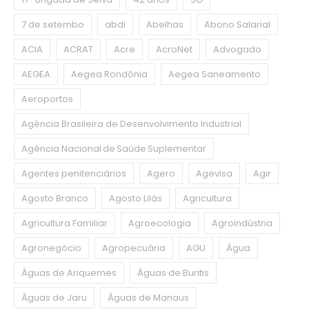
7 de setembo
abdi
Abelhas
Abono Salarial
ACIA
ACRAT
Acre
AcroNet
Advogado
AEGEA
Aegea Rondônia
Aegea Saneamento
Aeroportos
Agência Brasileira de Desenvolvimento Industrial
Agência Nacional de Saúde Suplementar
Agentes penitenciários
Agero
Agevisa
Agir
Agosto Branco
Agosto Lilás
Agricultura
Agricultura Familiar
Agroecologia
Agroindústria
Agronegócio
Agropecuária
AGU
Água
Águas de Ariquemes
Águas de Buritis
Águas de Jaru
Águas de Manaus