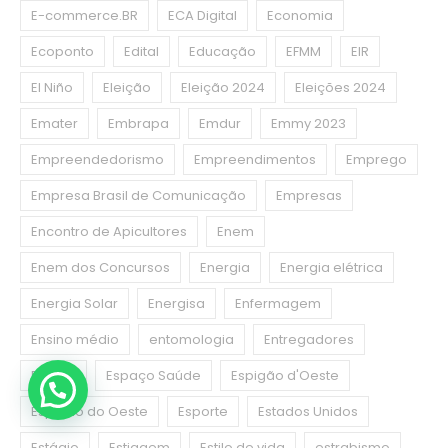
E-commerce.BR
ECA Digital
Economia
Ecoponto
Edital
Educação
EFMM
EIR
El Niño
Eleição
Eleição 2024
Eleições 2024
Emater
Embrapa
Emdur
Emmy 2023
Empreendedorismo
Empreendimentos
Emprego
Empresa Brasil de Comunicação
Empresas
Encontro de Apicultores
Enem
Enem dos Concursos
Energia
Energia elétrica
Energia Solar
Energisa
Enfermagem
Ensino médio
entomologia
Entregadores
Esgoto
Espaço Saúde
Espigão d'Oeste
Espigão do Oeste
Esporte
Estados Unidos
Estágio
Estiagem
Estilo de vida
estrabismo