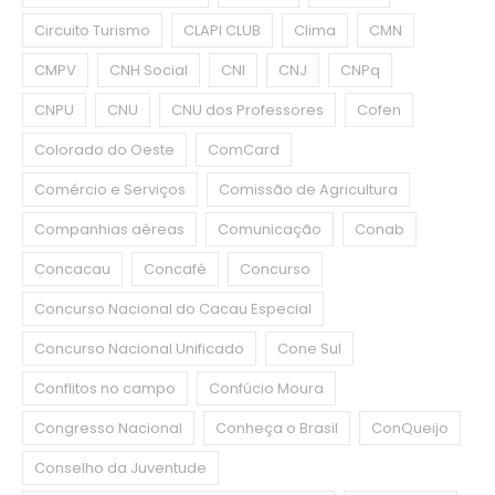
Circuito Turismo
CLAPI CLUB
Clima
CMN
CMPV
CNH Social
CNI
CNJ
CNPq
CNPU
CNU
CNU dos Professores
Cofen
Colorado do Oeste
ComCard
Comércio e Serviços
Comissão de Agricultura
Companhias aéreas
Comunicação
Conab
Concacau
Concafé
Concurso
Concurso Nacional do Cacau Especial
Concurso Nacional Unificado
Cone Sul
Conflitos no campo
Confúcio Moura
Congresso Nacional
Conheça o Brasil
ConQueijo
Conselho da Juventude