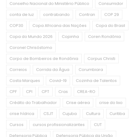
Conselho Nacional do Ministério Público
Consumidor
conta de luz
contrabando
Contran
COP 29
COP30
Copa Africana das Nações
Copa do Brasil
Copa do Mundo 2026
Copinha
Coren Rondônia
Coronel Chrisóstomo
Corpo de Bombeiros de Rondônia
Corpus Christi
Correios
Corrida da Água
Corumbiara
Costa Marques
Covid-19
Cozinha de Talentos
CPF
CPI
CPT
Cras
CREA-RO
Crédito do Trabalhador
Crise aérea
crise do lixo
crise hídrica
CSJT
Cujuba
Cultura
Curitiba
Cursos
cursos profissionalizantes
CUT
Defensoria Pública
Defensoria Pública da União