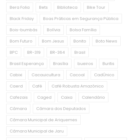
Bera Folia
Bets
Biblioteca
Bike Tour
Black Friday
Boas Práticas em Segurança Pública
Bois-bumbás
Bolívia
Bolsa Família
Bom Futuro
Bom Jesus
Bonito
Boto News
BPC
BR-319
BR-364
Brasil
Brasil Esperança
Brasília
bueiros
Buritis
Cabixi
Cacauicultura
Cacoal
CadÚnico
Caerd
Café
Café Robusta Amazônico
Cafezais
Caged
Caixa
Calendário
Câmara
Câmara dos Deputados
Câmara Municipal de Ariquemes
Câmara Municipal de Jaru