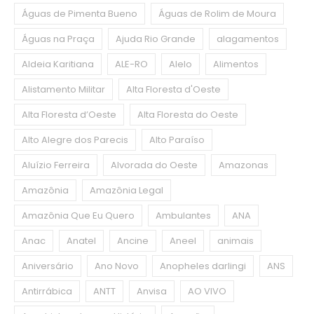
Águas de Pimenta Bueno
Águas de Rolim de Moura
Águas na Praça
Ajuda Rio Grande
alagamentos
Aldeia Karitiana
ALE-RO
Alelo
Alimentos
Alistamento Militar
Alta Floresta d'Oeste
Alta Floresta d’Oeste
Alta Floresta do Oeste
Alto Alegre dos Parecis
Alto Paraíso
Aluízio Ferreira
Alvorada do Oeste
Amazonas
Amazônia
Amazônia Legal
Amazônia Que Eu Quero
Ambulantes
ANA
Anac
Anatel
Ancine
Aneel
animais
Aniversário
Ano Novo
Anopheles darlingi
ANS
Antirrábica
ANTT
Anvisa
AO VIVO