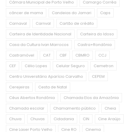
Câmara Municipal de Porto Velho
Camargo Corrêa
câncer de mama
Candeias do Jamari
Caps
Carnaval
Carnval
Cartão de crédito
Carteira de Identidade Nacional
Carteira do Idoso
Casa da Cultura Ivan Marrocos
Castra+Rondônia
Castramóvel
CAT
CBF
CBMRO
CCJ
CEF
Célio Lopes
Celular Seguro
Cemetron
Centro Universitário Aparício Carvalho
CEPEM
Cerejeiras
Cesta de Natal
Céus Abertos Rondônia
Chamada Elos da Amazônia
Chamada escolar
Chamamento público
Cheia
Chuva
Chuvas
Cidadania
CIN
Cine Araújo
Cine Laser Porto Velho
Cine RO
Cinema