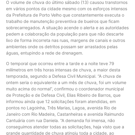
O volume de chuva do último sábado (13) causou transtornos
em vários pontos da cidade mesmo com os esforços intensos
da Prefeitura de Porto Velho que constantemente executa o
trabalho de manutenção preventiva de bueiros que ficam
sobrecarregados. A situação acende o alerta e as autoridades
pedem a colaboração da população para que não descarte
lixo de forma incorreta nas ruas, margens de canais e outros
ambientes onde os detritos possam ser arrastados pelas
águas, entupindo a rede de drenagem.
O temporal que ocorreu entre a tarde e a noite teve 79
milímetros em três horas intensas de chuva, a maior desta
temporada, segundo a Defesa Civil Municipal. “A chuva de
ontem seria o equivalente a um mês de chuva, foi um volume
muito acima do normal”, confirmou o coordenador municipal
de Proteção e de Defesa Civil, Elias Ribeiro de Barros, que
informou ainda que 12 solicitações foram atendidas, em
pontos no Lagoinha, Três Marias, Lagoa, avenida Rio de
Janeiro com Rio Madeira, Castanheiras e avenida Raimundo
Cantuária com rua Daniela. “A demanda foi imensa, não
conseguimos atender todas as solicitações, haja visto que a
grande quantidade de chuva atingiu toda a cidade, ao