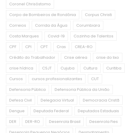
Coronel Chrisóstomo
Corpo de Bombeiros de Rondônia
Corpus Christi
Correios
Corrida da Água
Corumbiara
Costa Marques
Covid-19
Cozinha de Talentos
CPF
CPI
CPT
Cras
CREA-RO
Crédito do Trabalhador
Crise aérea
crise do lixo
crise hídrica
CSJT
Cujuba
Cultura
Curitiba
Cursos
cursos profissionalizantes
CUT
Defensoria Pública
Defensoria Pública da União
Defesa Civil
Delegacia Virtual
Democracia Cristã
Dengue
Deputada Federal
Deputados Estaduais
DER
DER-RO
Desenrola Brasil
Desenrola Fies
Desenrola Pequenos Negócios
Desmatamento