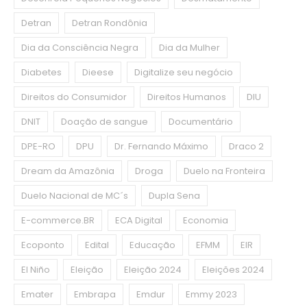
Detran
Detran Rondônia
Dia da Consciência Negra
Dia da Mulher
Diabetes
Dieese
Digitalize seu negócio
Direitos do Consumidor
Direitos Humanos
DIU
DNIT
Doação de sangue
Documentário
DPE-RO
DPU
Dr. Fernando Máximo
Draco 2
Dream da Amazônia
Droga
Duelo na Fronteira
Duelo Nacional de MC´s
Dupla Sena
E-commerce.BR
ECA Digital
Economia
Ecoponto
Edital
Educação
EFMM
EIR
El Niño
Eleição
Eleição 2024
Eleições 2024
Emater
Embrapa
Emdur
Emmy 2023