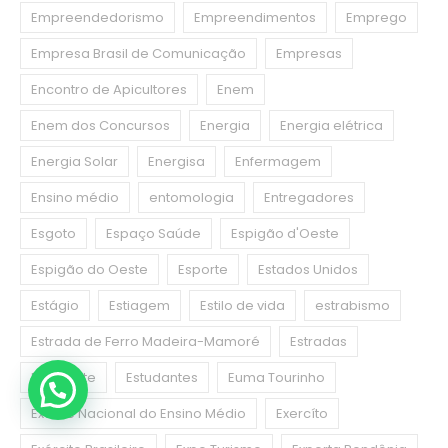
Empreendedorismo
Empreendimentos
Emprego
Empresa Brasil de Comunicação
Empresas
Encontro de Apicultores
Enem
Enem dos Concursos
Energia
Energia elétrica
Energia Solar
Energisa
Enfermagem
Ensino médio
entomologia
Entregadores
Esgoto
Espaço Saúde
Espigão d'Oeste
Espigão do Oeste
Esporte
Estados Unidos
Estágio
Estiagem
Estilo de vida
estrabismo
Estrada de Ferro Madeira-Mamoré
Estradas
Estudante
Estudantes
Euma Tourinho
Exame Nacional do Ensino Médio
Exercíto