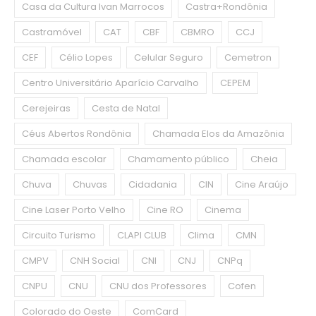
Casa da Cultura Ivan Marrocos
Castra+Rondônia
Castramóvel
CAT
CBF
CBMRO
CCJ
CEF
Célio Lopes
Celular Seguro
Cemetron
Centro Universitário Aparício Carvalho
CEPEM
Cerejeiras
Cesta de Natal
Céus Abertos Rondônia
Chamada Elos da Amazônia
Chamada escolar
Chamamento público
Cheia
Chuva
Chuvas
Cidadania
CIN
Cine Araújo
Cine Laser Porto Velho
Cine RO
Cinema
Circuito Turismo
CLAPI CLUB
Clima
CMN
CMPV
CNH Social
CNI
CNJ
CNPq
CNPU
CNU
CNU dos Professores
Cofen
Colorado do Oeste
ComCard