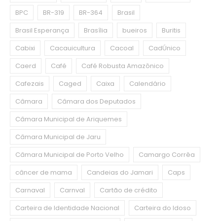
BPC
BR-319
BR-364
Brasil
Brasil Esperança
Brasília
bueiros
Buritis
Cabixi
Cacauicultura
Cacoal
CadÚnico
Caerd
Café
Café Robusta Amazônico
Cafezais
Caged
Caixa
Calendário
Câmara
Câmara dos Deputados
Câmara Municipal de Ariquemes
Câmara Municipal de Jaru
Câmara Municipal de Porto Velho
Camargo Corrêa
câncer de mama
Candeias do Jamari
Caps
Carnaval
Carnval
Cartão de crédito
Carteira de Identidade Nacional
Carteira do Idoso