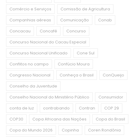
Comércio e Serviços
Comissão de Agricultura
Companhias aéreas
Comunicação
Conab
Concacau
Concafé
Concurso
Concurso Nacional do Cacau Especial
Concurso Nacional Unificado
Cone Sul
Conflitos no campo
Confúcio Moura
Congresso Nacional
Conheça o Brasil
ConQueijo
Conselho da Juventude
Conselho Nacional do Ministério Público
Consumidor
conta de luz
contrabando
Contran
COP 29
COP30
Copa Africana das Nações
Copa do Brasil
Copa do Mundo 2026
Copinha
Coren Rondônia