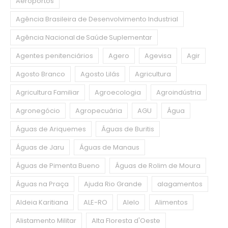
Aeroportos
Agência Brasileira de Desenvolvimento Industrial
Agência Nacional de Saúde Suplementar
Agentes penitenciários
Agero
Agevisa
Agir
Agosto Branco
Agosto Lilás
Agricultura
Agricultura Familiar
Agroecologia
Agroindústria
Agronegócio
Agropecuária
AGU
Água
Águas de Ariquemes
Águas de Buritis
Águas de Jaru
Águas de Manaus
Águas de Pimenta Bueno
Águas de Rolim de Moura
Águas na Praça
Ajuda Rio Grande
alagamentos
Aldeia Karitiana
ALE-RO
Alelo
Alimentos
Alistamento Militar
Alta Floresta d'Oeste