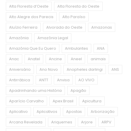
Alta Floresta d’Oeste
Alta Floresta do Oeste
Alto Alegre dos Parecis
Alto Paraíso
Aluízio Ferreira
Alvorada do Oeste
Amazonas
Amazônia
Amazônia Legal
Amazônia Que Eu Quero
Ambulantes
ANA
Anac
Anatel
Ancine
Aneel
animais
Aniversário
Ano Novo
Anopheles darlingi
ANS
Antirrábica
ANTT
Anvisa
AO VIVO
Apadrinhando uma História
Apagão
Aparício Carvalho
Apex Brasil
Apicultura
Aplicativo
Aplicativos
Apostas
Arborização
Arcana Revelada
Ariquemes
Arjore
ARPV