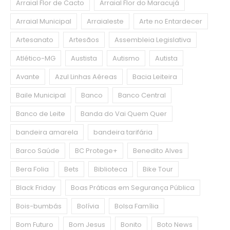
Arraial Flor de Cacto
Arraial Flor do Maracujá
Arraial Municipal
Arraialeste
Arte no Entardecer
Artesanato
Artesãos
Assembleia Legislativa
Atlético-MG
Austista
Autismo
Autista
Avante
Azul Linhas Aéreas
Bacia Leiteira
Baile Municipal
Banco
Banco Central
Banco de Leite
Banda do Vai Quem Quer
bandeira amarela
bandeira tarifária
Barco Saúde
BC Protege+
Benedito Alves
Bera Folia
Bets
Biblioteca
Bike Tour
Black Friday
Boas Práticas em Segurança Pública
Bois-bumbás
Bolívia
Bolsa Família
Bom Futuro
Bom Jesus
Bonito
Boto News