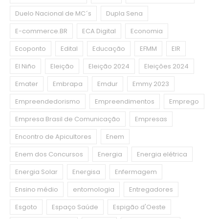
Duelo Nacional de MC´s
Dupla Sena
E-commerce.BR
ECA Digital
Economia
Ecoponto
Edital
Educação
EFMM
EIR
El Niño
Eleição
Eleição 2024
Eleições 2024
Emater
Embrapa
Emdur
Emmy 2023
Empreendedorismo
Empreendimentos
Emprego
Empresa Brasil de Comunicação
Empresas
Encontro de Apicultores
Enem
Enem dos Concursos
Energia
Energia elétrica
Energia Solar
Energisa
Enfermagem
Ensino médio
entomologia
Entregadores
Esgoto
Espaço Saúde
Espigão d'Oeste