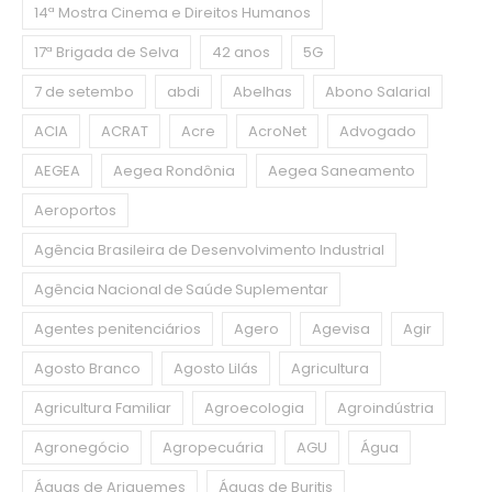
14ª Mostra Cinema e Direitos Humanos
17ª Brigada de Selva
42 anos
5G
7 de setembo
abdi
Abelhas
Abono Salarial
ACIA
ACRAT
Acre
AcroNet
Advogado
AEGEA
Aegea Rondônia
Aegea Saneamento
Aeroportos
Agência Brasileira de Desenvolvimento Industrial
Agência Nacional de Saúde Suplementar
Agentes penitenciários
Agero
Agevisa
Agir
Agosto Branco
Agosto Lilás
Agricultura
Agricultura Familiar
Agroecologia
Agroindústria
Agronegócio
Agropecuária
AGU
Água
Águas de Ariquemes
Águas de Buritis