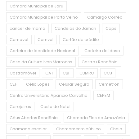
Câmara Municipal de Jaru
Câmara Municipal de Porto Velho
Camargo Corrêa
câncer de mama
Candeias do Jamari
Caps
Carnaval
Carnval
Cartão de crédito
Carteira de Identidade Nacional
Carteira do Idoso
Casa da Cultura Ivan Marrocos
Castra+Rondônia
Castramóvel
CAT
CBF
CBMRO
CCJ
CEF
Célio Lopes
Celular Seguro
Cemetron
Centro Universitário Aparício Carvalho
CEPEM
Cerejeiras
Cesta de Natal
Céus Abertos Rondônia
Chamada Elos da Amazônia
Chamada escolar
Chamamento público
Cheia