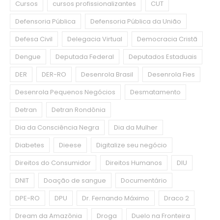
Cursos
cursos profissionalizantes
CUT
Defensoria Pública
Defensoria Pública da União
Defesa Civil
Delegacia Virtual
Democracia Cristã
Dengue
Deputada Federal
Deputados Estaduais
DER
DER-RO
Desenrola Brasil
Desenrola Fies
Desenrola Pequenos Negócios
Desmatamento
Detran
Detran Rondônia
Dia da Consciência Negra
Dia da Mulher
Diabetes
Dieese
Digitalize seu negócio
Direitos do Consumidor
Direitos Humanos
DIU
DNIT
Doação de sangue
Documentário
DPE-RO
DPU
Dr. Fernando Máximo
Draco 2
Dream da Amazônia
Droga
Duelo na Fronteira