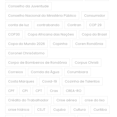
Conselho da Juventude
Conselho Nacional do Ministério Público
Consumidor
conta de luz
contrabando
Contran
COP 29
COP30
Copa Africana das Nações
Copa do Brasil
Copa do Mundo 2026
Copinha
Coren Rondônia
Coronel Chrisóstomo
Corpo de Bombeiros de Rondônia
Corpus Christi
Correios
Corrida da Água
Corumbiara
Costa Marques
Covid-19
Cozinha de Talentos
CPF
CPI
CPT
Cras
CREA-RO
Crédito do Trabalhador
Crise aérea
crise do lixo
crise hídrica
CSJT
Cujuba
Cultura
Curitiba