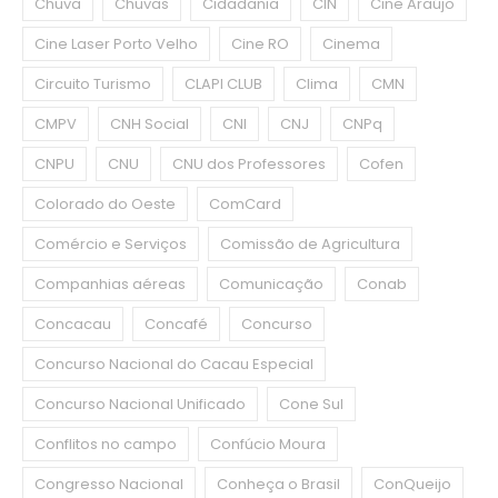
Chuva
Chuvas
Cidadania
CIN
Cine Araújo
Cine Laser Porto Velho
Cine RO
Cinema
Circuito Turismo
CLAPI CLUB
Clima
CMN
CMPV
CNH Social
CNI
CNJ
CNPq
CNPU
CNU
CNU dos Professores
Cofen
Colorado do Oeste
ComCard
Comércio e Serviços
Comissão de Agricultura
Companhias aéreas
Comunicação
Conab
Concacau
Concafé
Concurso
Concurso Nacional do Cacau Especial
Concurso Nacional Unificado
Cone Sul
Conflitos no campo
Confúcio Moura
Congresso Nacional
Conheça o Brasil
ConQueijo