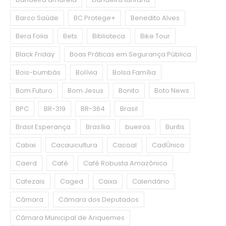
Barco Saúde
BC Protege+
Benedito Alves
Bera Folia
Bets
Biblioteca
Bike Tour
Black Friday
Boas Práticas em Segurança Pública
Bois-bumbás
Bolívia
Bolsa Família
Bom Futuro
Bom Jesus
Bonito
Boto News
BPC
BR-319
BR-364
Brasil
Brasil Esperança
Brasília
bueiros
Buritis
Cabixi
Cacauicultura
Cacoal
CadÚnico
Caerd
Café
Café Robusta Amazônico
Cafezais
Caged
Caixa
Calendário
Câmara
Câmara dos Deputados
Câmara Municipal de Ariquemes