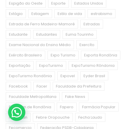
Espigão do Oeste
Esporte
Estados Unidos
Estágio
Estiagem
Estilo de vida
estrabismo
Estrada de Ferro Madeira-Mamoré
Estradas
Estudante
Estudantes
Euma Tourinho
Exame Nacional do Ensino Médio
Exercíto
Exército Brasileiro
Expo Turismo
Exporta Rondônia
Exportação
ExpoTurismo
ExpoTurismo Rôndonia
ExpoTurismo Rondônia
Expovel
Eyder Brasil
Facebook
Facer
Faculdade da Prefeitura
Faculdade Metropolitana
Fake News
Fale Bem de Rondônia
Fapero
Farmácia Popular
Febraban
Febre Oropouche
Fecha Laudo
Fecomercio
Federação PSDB-Cidadania