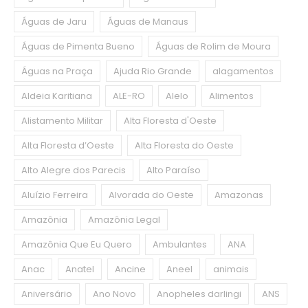
Águas de Jaru
Águas de Manaus
Águas de Pimenta Bueno
Águas de Rolim de Moura
Águas na Praça
Ajuda Rio Grande
alagamentos
Aldeia Karitiana
ALE-RO
Alelo
Alimentos
Alistamento Militar
Alta Floresta d'Oeste
Alta Floresta d’Oeste
Alta Floresta do Oeste
Alto Alegre dos Parecis
Alto Paraíso
Aluízio Ferreira
Alvorada do Oeste
Amazonas
Amazônia
Amazônia Legal
Amazônia Que Eu Quero
Ambulantes
ANA
Anac
Anatel
Ancine
Aneel
animais
Aniversário
Ano Novo
Anopheles darlingi
ANS