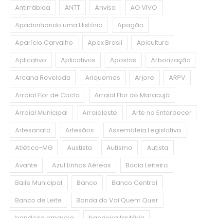
Antirrábica
ANTT
Anvisa
AO VIVO
Apadrinhando uma História
Apagão
Aparício Carvalho
Apex Brasil
Apicultura
Aplicativo
Aplicativos
Apostas
Arborização
Arcana Revelada
Ariquemes
Arjore
ARPV
Arraial Flor de Cacto
Arraial Flor do Maracujá
Arraial Municipal
Arraialeste
Arte no Entardecer
Artesanato
Artesãos
Assembleia Legislativa
Atlético-MG
Austista
Autismo
Autista
Avante
Azul Linhas Aéreas
Bacia Leiteira
Baile Municipal
Banco
Banco Central
Banco de Leite
Banda do Vai Quem Quer
bandeira amarela
bandeira tarifária