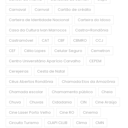
Carnaval
Carnval
Cartão de crédito
Carteira de Identidade Nacional
Carteira do Idoso
Casa da Cultura Ivan Marrocos
Castra+Rondônia
Castramóvel
CAT
CBF
CBMRO
CCJ
CEF
Célio Lopes
Celular Seguro
Cemetron
Centro Universitário Aparício Carvalho
CEPEM
Cerejeiras
Cesta de Natal
Céus Abertos Rondônia
Chamada Elos da Amazônia
Chamada escolar
Chamamento público
Cheia
Chuva
Chuvas
Cidadania
CIN
Cine Araújo
Cine Laser Porto Velho
Cine RO
Cinema
Circuito Turismo
CLAPI CLUB
Clima
CMN