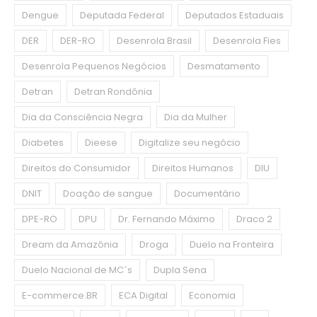
Dengue
Deputada Federal
Deputados Estaduais
DER
DER-RO
Desenrola Brasil
Desenrola Fies
Desenrola Pequenos Negócios
Desmatamento
Detran
Detran Rondônia
Dia da Consciência Negra
Dia da Mulher
Diabetes
Dieese
Digitalize seu negócio
Direitos do Consumidor
Direitos Humanos
DIU
DNIT
Doação de sangue
Documentário
DPE-RO
DPU
Dr. Fernando Máximo
Draco 2
Dream da Amazônia
Droga
Duelo na Fronteira
Duelo Nacional de MC´s
Dupla Sena
E-commerce.BR
ECA Digital
Economia