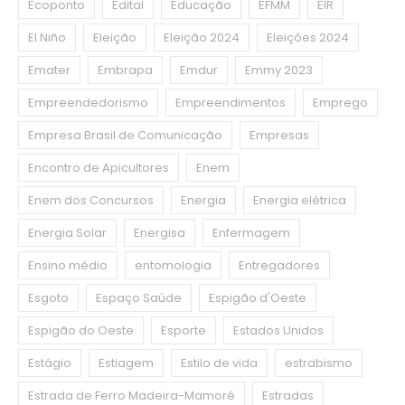
Ecoponto
Edital
Educação
EFMM
EIR
El Niño
Eleição
Eleição 2024
Eleições 2024
Emater
Embrapa
Emdur
Emmy 2023
Empreendedorismo
Empreendimentos
Emprego
Empresa Brasil de Comunicação
Empresas
Encontro de Apicultores
Enem
Enem dos Concursos
Energia
Energia elétrica
Energia Solar
Energisa
Enfermagem
Ensino médio
entomologia
Entregadores
Esgoto
Espaço Saúde
Espigão d'Oeste
Espigão do Oeste
Esporte
Estados Unidos
Estágio
Estiagem
Estilo de vida
estrabismo
Estrada de Ferro Madeira-Mamoré
Estradas