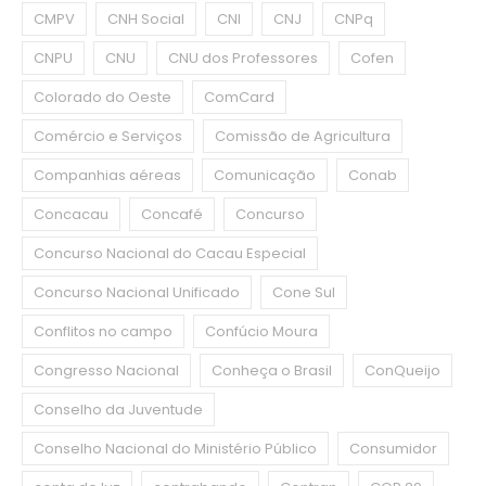
CMPV
CNH Social
CNI
CNJ
CNPq
CNPU
CNU
CNU dos Professores
Cofen
Colorado do Oeste
ComCard
Comércio e Serviços
Comissão de Agricultura
Companhias aéreas
Comunicação
Conab
Concacau
Concafé
Concurso
Concurso Nacional do Cacau Especial
Concurso Nacional Unificado
Cone Sul
Conflitos no campo
Confúcio Moura
Congresso Nacional
Conheça o Brasil
ConQueijo
Conselho da Juventude
Conselho Nacional do Ministério Público
Consumidor