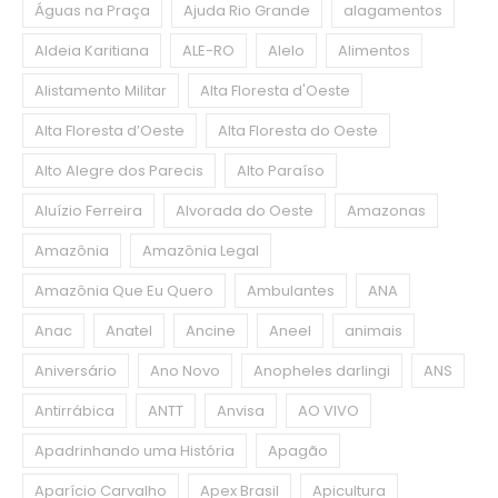
Águas na Praça
Ajuda Rio Grande
alagamentos
Aldeia Karitiana
ALE-RO
Alelo
Alimentos
Alistamento Militar
Alta Floresta d'Oeste
Alta Floresta d’Oeste
Alta Floresta do Oeste
Alto Alegre dos Parecis
Alto Paraíso
Aluízio Ferreira
Alvorada do Oeste
Amazonas
Amazônia
Amazônia Legal
Amazônia Que Eu Quero
Ambulantes
ANA
Anac
Anatel
Ancine
Aneel
animais
Aniversário
Ano Novo
Anopheles darlingi
ANS
Antirrábica
ANTT
Anvisa
AO VIVO
Apadrinhando uma História
Apagão
Aparício Carvalho
Apex Brasil
Apicultura