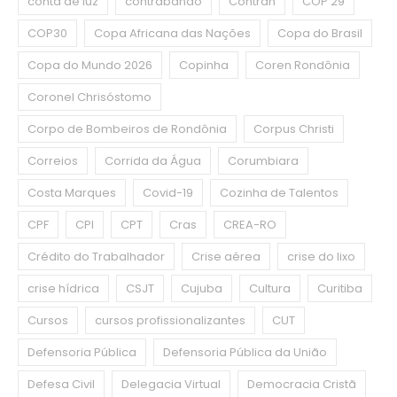
conta de luz
contrabando
Contran
COP 29
COP30
Copa Africana das Nações
Copa do Brasil
Copa do Mundo 2026
Copinha
Coren Rondônia
Coronel Chrisóstomo
Corpo de Bombeiros de Rondônia
Corpus Christi
Correios
Corrida da Água
Corumbiara
Costa Marques
Covid-19
Cozinha de Talentos
CPF
CPI
CPT
Cras
CREA-RO
Crédito do Trabalhador
Crise aérea
crise do lixo
crise hídrica
CSJT
Cujuba
Cultura
Curitiba
Cursos
cursos profissionalizantes
CUT
Defensoria Pública
Defensoria Pública da União
Defesa Civil
Delegacia Virtual
Democracia Cristã