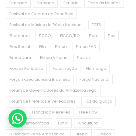
Fenearte
Feraiado
Feriado
Festa às Nações
Festival de Cinema de Rondônia
Festival de Música da Rádio Nacional
FGTS
Fhemeron
FICCO
FICCO/RO
Fiero
Fies
Fies Social
Fifa
Fimca
Fimca EAD
Fimca Jaru
Fimca Vilhena
Fiocruz
Fiocruz Rondônia
Fiscalização
Flamengo
Força Expedicionária Brasileira
Força Nacional
Fórum de Governadores da Amazônia Legal
Fórum de Prefeitos e Vereadores
Foz do Iguaçu
França
Francisco Meirelles
Free Flow
Frente Democrática
Funai
Funcultural
Fundação Rede Amazônica
Futebol
Gaeco