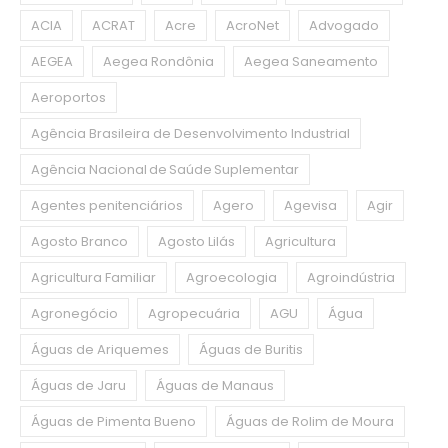
ACIA
ACRAT
Acre
AcroNet
Advogado
AEGEA
Aegea Rondônia
Aegea Saneamento
Aeroportos
Agência Brasileira de Desenvolvimento Industrial
Agência Nacional de Saúde Suplementar
Agentes penitenciários
Agero
Agevisa
Agir
Agosto Branco
Agosto Lilás
Agricultura
Agricultura Familiar
Agroecologia
Agroindústria
Agronegócio
Agropecuária
AGU
Água
Águas de Ariquemes
Águas de Buritis
Águas de Jaru
Águas de Manaus
Águas de Pimenta Bueno
Águas de Rolim de Moura