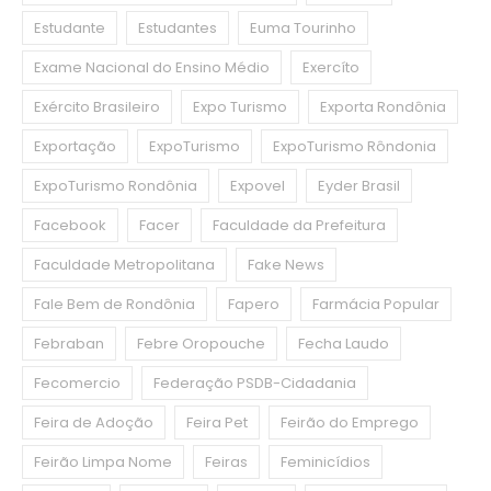
Estudante
Estudantes
Euma Tourinho
Exame Nacional do Ensino Médio
Exercíto
Exército Brasileiro
Expo Turismo
Exporta Rondônia
Exportação
ExpoTurismo
ExpoTurismo Rôndonia
ExpoTurismo Rondônia
Expovel
Eyder Brasil
Facebook
Facer
Faculdade da Prefeitura
Faculdade Metropolitana
Fake News
Fale Bem de Rondônia
Fapero
Farmácia Popular
Febraban
Febre Oropouche
Fecha Laudo
Fecomercio
Federação PSDB-Cidadania
Feira de Adoção
Feira Pet
Feirão do Emprego
Feirão Limpa Nome
Feiras
Feminicídios