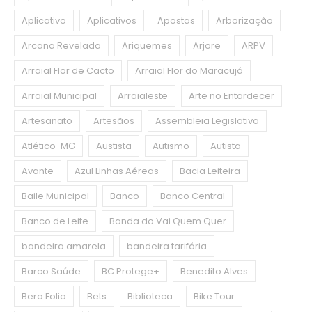
Aplicativo
Aplicativos
Apostas
Arborização
Arcana Revelada
Ariquemes
Arjore
ARPV
Arraial Flor de Cacto
Arraial Flor do Maracujá
Arraial Municipal
Arraialeste
Arte no Entardecer
Artesanato
Artesãos
Assembleia Legislativa
Atlético-MG
Austista
Autismo
Autista
Avante
Azul Linhas Aéreas
Bacia Leiteira
Baile Municipal
Banco
Banco Central
Banco de Leite
Banda do Vai Quem Quer
bandeira amarela
bandeira tarifária
Barco Saúde
BC Protege+
Benedito Alves
Bera Folia
Bets
Biblioteca
Bike Tour