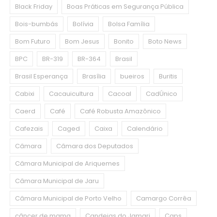
Black Friday
Boas Práticas em Segurança Pública
Bois-bumbás
Bolívia
Bolsa Família
Bom Futuro
Bom Jesus
Bonito
Boto News
BPC
BR-319
BR-364
Brasil
Brasil Esperança
Brasília
bueiros
Buritis
Cabixi
Cacauicultura
Cacoal
CadÚnico
Caerd
Café
Café Robusta Amazônico
Cafezais
Caged
Caixa
Calendário
Câmara
Câmara dos Deputados
Câmara Municipal de Ariquemes
Câmara Municipal de Jaru
Câmara Municipal de Porto Velho
Camargo Corrêa
câncer de mama
Candeias do Jamari
Caps