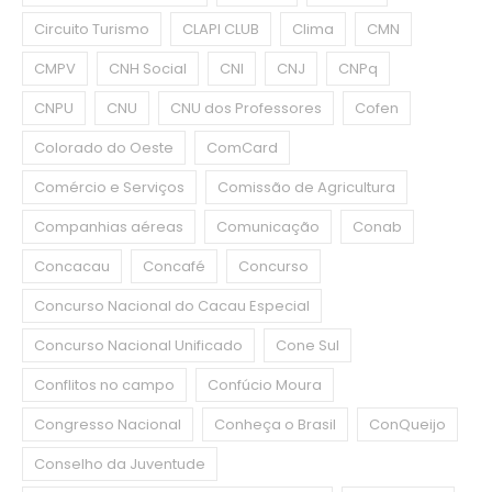
Circuito Turismo
CLAPI CLUB
Clima
CMN
CMPV
CNH Social
CNI
CNJ
CNPq
CNPU
CNU
CNU dos Professores
Cofen
Colorado do Oeste
ComCard
Comércio e Serviços
Comissão de Agricultura
Companhias aéreas
Comunicação
Conab
Concacau
Concafé
Concurso
Concurso Nacional do Cacau Especial
Concurso Nacional Unificado
Cone Sul
Conflitos no campo
Confúcio Moura
Congresso Nacional
Conheça o Brasil
ConQueijo
Conselho da Juventude