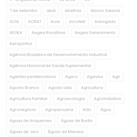
7 de setembo
abdi
Abelhas
Abono Salarial
ACIA
ACRAT
Acre
AcroNet
Advogado
AEGEA
Aegea Rondônia
Aegea Saneamento
Aeroportos
Agência Brasileira de Desenvolvimento Industrial
Agência Nacional de Saúde Suplementar
Agentes penitenciários
Agero
Agevisa
Agir
Agosto Branco
Agosto Lilás
Agricultura
Agricultura Familiar
Agroecologia
Agroindústria
Agronegócio
Agropecuária
AGU
Água
Águas de Ariquemes
Águas de Buritis
Águas de Jaru
Águas de Manaus