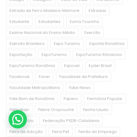
Estrada de Ferro Madeira-Mamoré
Estradas
Estudante
Estudantes
Euma Tourinho
Exame Nacional do Ensino Médio
Exercíto
Exército Brasileiro
Expo Turismo
Exporta Rondônia
Exportação
ExpoTurismo
ExpoTurismo Rôndonia
ExpoTurismo Rondônia
Expovel
Eyder Brasil
Facebook
Facer
Faculdade da Prefeitura
Faculdade Metropolitana
Fake News
Fale Bem de Rondônia
Fapero
Farmácia Popular
Febraban
Febre Oropouche
Fecha Laudo
Fecomercio
Federação PSDB-Cidadania
Feira de Adoção
Feira Pet
Feirão do Emprego