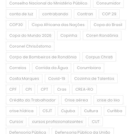
Conselho Nacional do Ministério Público
Consumidor
conta de luz
contrabando
Contran
COP 29
COP30
Copa Africana das Nações
Copa do Brasil
Copa do Mundo 2026
Copinha
Coren Rondônia
Coronel Chrisóstomo
Corpo de Bombeiros de Rondônia
Corpus Christi
Correios
Corrida da Água
Corumbiara
Costa Marques
Covid-19
Cozinha de Talentos
CPF
CPI
CPT
Cras
CREA-RO
Crédito do Trabalhador
Crise aérea
crise do lixo
crise hídrica
CSJT
Cujuba
Cultura
Curitiba
Cursos
cursos profissionalizantes
CUT
Defensoria Pública
Defensoria Pública da União