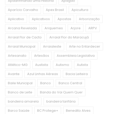
Apadrinhando uma História
Apagão
Aparício Carvalho
Apex Brasil
Apicultura
Aplicativo
Aplicativos
Apostas
Arborização
Arcana Revelada
Ariquemes
Arjore
ARPV
Arraial Flor de Cacto
Arraial Flor do Maracujá
Arraial Municipal
Arraialeste
Arte no Entardecer
Artesanato
Artesãos
Assembleia Legislativa
Atlético-MG
Austista
Autismo
Autista
Avante
Azul Linhas Aéreas
Bacia Leiteira
Baile Municipal
Banco
Banco Central
Banco de Leite
Banda do Vai Quem Quer
bandeira amarela
bandeira tarifária
Barco Saúde
BC Protege+
Benedito Alves