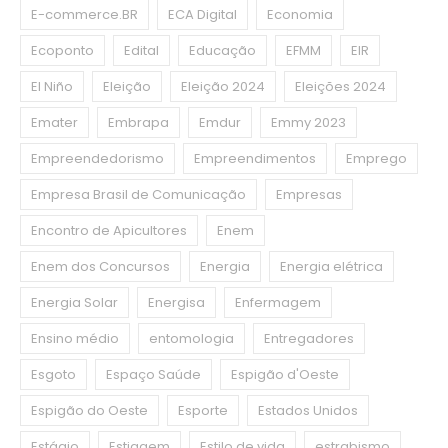
E-commerce.BR
ECA Digital
Economia
Ecoponto
Edital
Educação
EFMM
EIR
El Niño
Eleição
Eleição 2024
Eleições 2024
Emater
Embrapa
Emdur
Emmy 2023
Empreendedorismo
Empreendimentos
Emprego
Empresa Brasil de Comunicação
Empresas
Encontro de Apicultores
Enem
Enem dos Concursos
Energia
Energia elétrica
Energia Solar
Energisa
Enfermagem
Ensino médio
entomologia
Entregadores
Esgoto
Espaço Saúde
Espigão d'Oeste
Espigão do Oeste
Esporte
Estados Unidos
Estágio
Estiagem
Estilo de vida
estrabismo