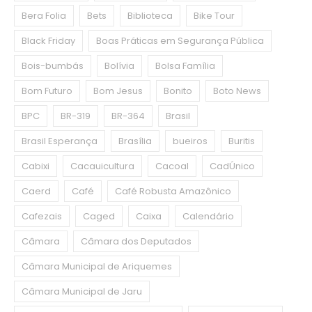
Bera Folia
Bets
Biblioteca
Bike Tour
Black Friday
Boas Práticas em Segurança Pública
Bois-bumbás
Bolívia
Bolsa Família
Bom Futuro
Bom Jesus
Bonito
Boto News
BPC
BR-319
BR-364
Brasil
Brasil Esperança
Brasília
bueiros
Buritis
Cabixi
Cacauicultura
Cacoal
CadÚnico
Caerd
Café
Café Robusta Amazônico
Cafezais
Caged
Caixa
Calendário
Câmara
Câmara dos Deputados
Câmara Municipal de Ariquemes
Câmara Municipal de Jaru