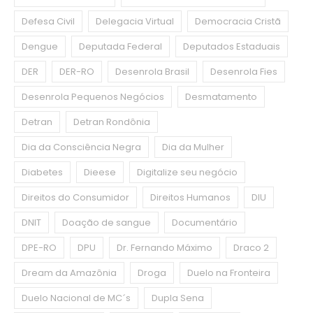
Defesa Civil
Delegacia Virtual
Democracia Cristã
Dengue
Deputada Federal
Deputados Estaduais
DER
DER-RO
Desenrola Brasil
Desenrola Fies
Desenrola Pequenos Negócios
Desmatamento
Detran
Detran Rondônia
Dia da Consciência Negra
Dia da Mulher
Diabetes
Dieese
Digitalize seu negócio
Direitos do Consumidor
Direitos Humanos
DIU
DNIT
Doação de sangue
Documentário
DPE-RO
DPU
Dr. Fernando Máximo
Draco 2
Dream da Amazônia
Droga
Duelo na Fronteira
Duelo Nacional de MC´s
Dupla Sena