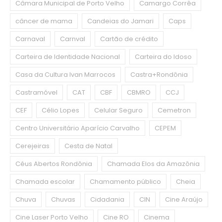
Câmara Municipal de Porto Velho
Camargo Corrêa
câncer de mama
Candeias do Jamari
Caps
Carnaval
Carnval
Cartão de crédito
Carteira de Identidade Nacional
Carteira do Idoso
Casa da Cultura Ivan Marrocos
Castra+Rondônia
Castramóvel
CAT
CBF
CBMRO
CCJ
CEF
Célio Lopes
Celular Seguro
Cemetron
Centro Universitário Aparício Carvalho
CEPEM
Cerejeiras
Cesta de Natal
Céus Abertos Rondônia
Chamada Elos da Amazônia
Chamada escolar
Chamamento público
Cheia
Chuva
Chuvas
Cidadania
CIN
Cine Araújo
Cine Laser Porto Velho
Cine RO
Cinema