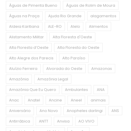
Águas de Pimenta Bueno
Águas de Rolim de Moura
Águas na Praça
Ajuda Rio Grande
alagamentos
Aldeia Karitiana
ALE-RO
Alelo
Alimentos
Alistamento Militar
Alta Floresta d'Oeste
Alta Floresta d’Oeste
Alta Floresta do Oeste
Alto Alegre dos Parecis
Alto Paraíso
Aluízio Ferreira
Alvorada do Oeste
Amazonas
Amazônia
Amazônia Legal
Amazônia Que Eu Quero
Ambulantes
ANA
Anac
Anatel
Ancine
Aneel
animais
Aniversário
Ano Novo
Anopheles darlingi
ANS
Antirrábica
ANTT
Anvisa
AO VIVO