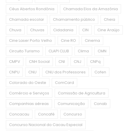
Céus Abertos Rondônia
Chamada Elos da Amazônia
Chamada escolar
Chamamento público
Cheia
Chuva
Chuvas
Cidadania
CIN
Cine Araújo
Cine Laser Porto Velho
Cine RO
Cinema
Circuito Turismo
CLAPI CLUB
Clima
CMN
CMPV
CNH Social
CNI
CNJ
CNPq
CNPU
CNU
CNU dos Professores
Cofen
Colorado do Oeste
ComCard
Comércio e Serviços
Comissão de Agricultura
Companhias aéreas
Comunicação
Conab
Concacau
Concafé
Concurso
Concurso Nacional do Cacau Especial