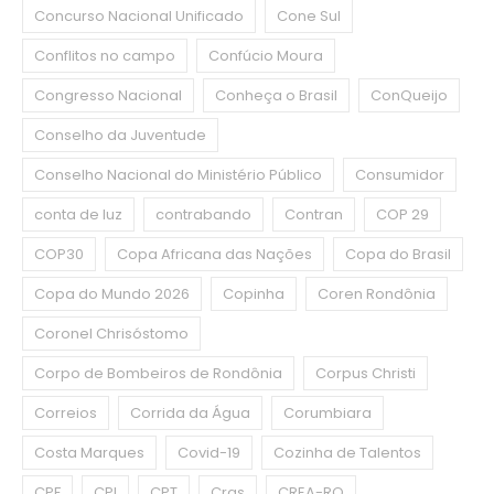
Concurso Nacional Unificado
Cone Sul
Conflitos no campo
Confúcio Moura
Congresso Nacional
Conheça o Brasil
ConQueijo
Conselho da Juventude
Conselho Nacional do Ministério Público
Consumidor
conta de luz
contrabando
Contran
COP 29
COP30
Copa Africana das Nações
Copa do Brasil
Copa do Mundo 2026
Copinha
Coren Rondônia
Coronel Chrisóstomo
Corpo de Bombeiros de Rondônia
Corpus Christi
Correios
Corrida da Água
Corumbiara
Costa Marques
Covid-19
Cozinha de Talentos
CPF
CPI
CPT
Cras
CREA-RO