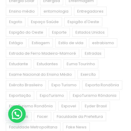
Energia Solar
Energisa
Enfermagem
Ensino médio
entomologia
Entregadores
Esgoto
Espaço Saúde
Espigão d'Oeste
Espigão do Oeste
Esporte
Estados Unidos
Estágio
Estiagem
Estilo de vida
estrabismo
Estrada de Ferro Madeira-Mamoré
Estradas
Estudante
Estudantes
Euma Tourinho
Exame Nacional do Ensino Médio
Exercíto
Exército Brasileiro
Expo Turismo
Exporta Rondônia
Exportação
ExpoTurismo
ExpoTurismo Rôndonia
ExpoTurismo Rondônia
Expovel
Eyder Brasil
Facebook
Facer
Faculdade da Prefeitura
Faculdade Metropolitana
Fake News