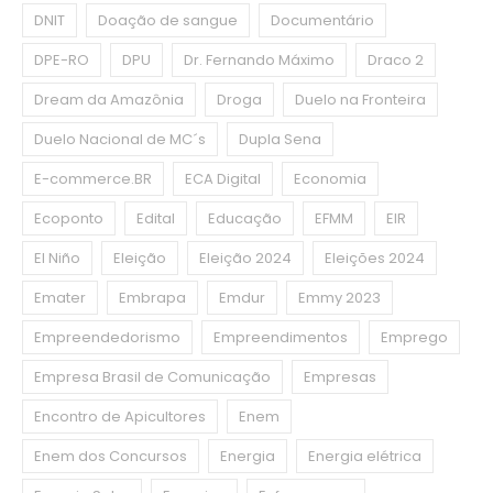
DNIT
Doação de sangue
Documentário
DPE-RO
DPU
Dr. Fernando Máximo
Draco 2
Dream da Amazônia
Droga
Duelo na Fronteira
Duelo Nacional de MC´s
Dupla Sena
E-commerce.BR
ECA Digital
Economia
Ecoponto
Edital
Educação
EFMM
EIR
El Niño
Eleição
Eleição 2024
Eleições 2024
Emater
Embrapa
Emdur
Emmy 2023
Empreendedorismo
Empreendimentos
Emprego
Empresa Brasil de Comunicação
Empresas
Encontro de Apicultores
Enem
Enem dos Concursos
Energia
Energia elétrica