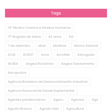
Tags
14ª Mostra Cinema e Direitos Humanos
17ª Brigada de Selva
42 anos
5G
7 de setembo
abdi
Abelhas
Abono Salarial
ACIA
ACRAT
Acre
AcroNet
Advogado
AEGEA
Aegea Rondônia
Aegea Saneamento
Aeroportos
Agência Brasileira de Desenvolvimento Industrial
Agência Nacional de Saúde Suplementar
Agentes penitenciários
Agero
Agevisa
Agir
Agosto Branco
Agosto Lilás
Agricultura