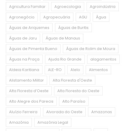
Agricultura Familiar
Agroecologia
Agroindústria
Agronegócio
Agropecuária
AGU
Água
Águas de Ariquemes
Águas de Buritis
Águas de Jaru
Águas de Manaus
Águas de Pimenta Bueno
Águas de Rolim de Moura
Águas na Praça
Ajuda Rio Grande
alagamentos
Aldeia Karitiana
ALE-RO
Alelo
Alimentos
Alistamento Militar
Alta Floresta d'Oeste
Alta Floresta d’Oeste
Alta Floresta do Oeste
Alto Alegre dos Parecis
Alto Paraíso
Aluízio Ferreira
Alvorada do Oeste
Amazonas
Amazônia
Amazônia Legal