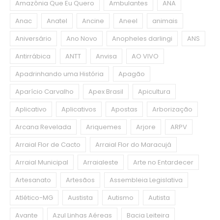
Amazônia Que Eu Quero
Ambulantes
ANA
Anac
Anatel
Ancine
Aneel
animais
Aniversário
Ano Novo
Anopheles darlingi
ANS
Antirrábica
ANTT
Anvisa
AO VIVO
Apadrinhando uma História
Apagão
Aparício Carvalho
Apex Brasil
Apicultura
Aplicativo
Aplicativos
Apostas
Arborização
Arcana Revelada
Ariquemes
Arjore
ARPV
Arraial Flor de Cacto
Arraial Flor do Maracujá
Arraial Municipal
Arraialeste
Arte no Entardecer
Artesanato
Artesãos
Assembleia Legislativa
Atlético-MG
Austista
Autismo
Autista
Avante
Azul Linhas Aéreas
Bacia Leiteira