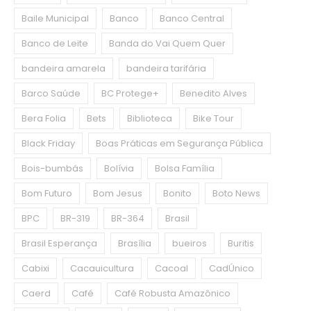
Baile Municipal
Banco
Banco Central
Banco de Leite
Banda do Vai Quem Quer
bandeira amarela
bandeira tarifária
Barco Saúde
BC Protege+
Benedito Alves
Bera Folia
Bets
Biblioteca
Bike Tour
Black Friday
Boas Práticas em Segurança Pública
Bois-bumbás
Bolívia
Bolsa Família
Bom Futuro
Bom Jesus
Bonito
Boto News
BPC
BR-319
BR-364
Brasil
Brasil Esperança
Brasília
bueiros
Buritis
Cabixi
Cacauicultura
Cacoal
CadÚnico
Caerd
Café
Café Robusta Amazônico