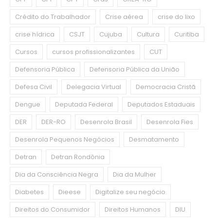
Crédito do Trabalhador
Crise aérea
crise do lixo
crise hídrica
CSJT
Cujuba
Cultura
Curitiba
Cursos
cursos profissionalizantes
CUT
Defensoria Pública
Defensoria Pública da União
Defesa Civil
Delegacia Virtual
Democracia Cristã
Dengue
Deputada Federal
Deputados Estaduais
DER
DER-RO
Desenrola Brasil
Desenrola Fies
Desenrola Pequenos Negócios
Desmatamento
Detran
Detran Rondônia
Dia da Consciência Negra
Dia da Mulher
Diabetes
Dieese
Digitalize seu negócio
Direitos do Consumidor
Direitos Humanos
DIU