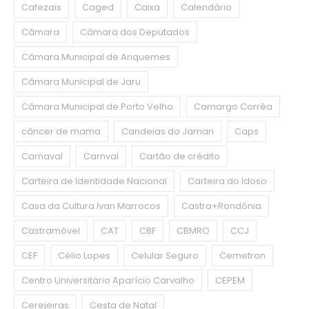
Cafezais
Caged
Caixa
Calendário
Câmara
Câmara dos Deputados
Câmara Municipal de Ariquemes
Câmara Municipal de Jaru
Câmara Municipal de Porto Velho
Camargo Corrêa
câncer de mama
Candeias do Jamari
Caps
Carnaval
Carnval
Cartão de crédito
Carteira de Identidade Nacional
Carteira do Idoso
Casa da Cultura Ivan Marrocos
Castra+Rondônia
Castramóvel
CAT
CBF
CBMRO
CCJ
CEF
Célio Lopes
Celular Seguro
Cemetron
Centro Universitário Aparício Carvalho
CEPEM
Cerejeiras
Cesta de Natal