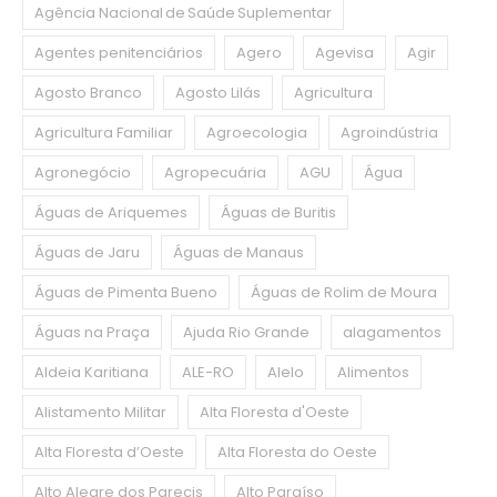
Agência Nacional de Saúde Suplementar
Agentes penitenciários
Agero
Agevisa
Agir
Agosto Branco
Agosto Lilás
Agricultura
Agricultura Familiar
Agroecologia
Agroindústria
Agronegócio
Agropecuária
AGU
Água
Águas de Ariquemes
Águas de Buritis
Águas de Jaru
Águas de Manaus
Águas de Pimenta Bueno
Águas de Rolim de Moura
Águas na Praça
Ajuda Rio Grande
alagamentos
Aldeia Karitiana
ALE-RO
Alelo
Alimentos
Alistamento Militar
Alta Floresta d'Oeste
Alta Floresta d’Oeste
Alta Floresta do Oeste
Alto Alegre dos Parecis
Alto Paraíso