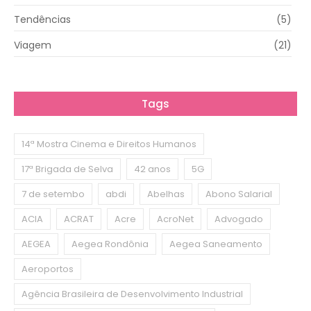
Tendências
(5)
Viagem
(21)
Tags
14ª Mostra Cinema e Direitos Humanos
17ª Brigada de Selva
42 anos
5G
7 de setembo
abdi
Abelhas
Abono Salarial
ACIA
ACRAT
Acre
AcroNet
Advogado
AEGEA
Aegea Rondônia
Aegea Saneamento
Aeroportos
Agência Brasileira de Desenvolvimento Industrial