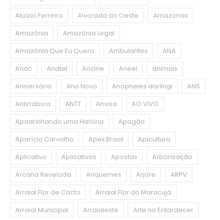
Aluízio Ferreira
Alvorada do Oeste
Amazonas
Amazônia
Amazônia Legal
Amazônia Que Eu Quero
Ambulantes
ANA
Anac
Anatel
Ancine
Aneel
animais
Aniversário
Ano Novo
Anopheles darlingi
ANS
Antirrábica
ANTT
Anvisa
AO VIVO
Apadrinhando uma História
Apagão
Aparício Carvalho
Apex Brasil
Apicultura
Aplicativo
Aplicativos
Apostas
Arborização
Arcana Revelada
Ariquemes
Arjore
ARPV
Arraial Flor de Cacto
Arraial Flor do Maracujá
Arraial Municipal
Arraialeste
Arte no Entardecer