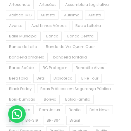
Artesanato
Artesãos
Assembleia Legislativa
Atlético-MG
Austista
Autismo
Autista
Avante
Azul Linhas Aéreas
Bacia Leiteira
Baile Municipal
Banco
Banco Central
Banco de Leite
Banda do Vai Quem Quer
bandeira amarela
bandeira tarifária
Barco Saúde
BC Protege+
Benedito Alves
Bera Folia
Bets
Biblioteca
Bike Tour
Black Friday
Boas Práticas em Segurança Pública
Bois-bumbás
Bolívia
Bolsa Família
Bom Futuro
Bom Jesus
Bonito
Boto News
BPC
BR-319
BR-364
Brasil
Brasil Esperança
Brasília
bueiros
Buritis