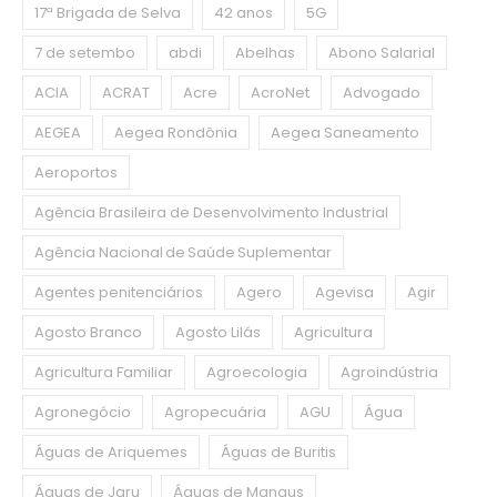
17ª Brigada de Selva
42 anos
5G
7 de setembo
abdi
Abelhas
Abono Salarial
ACIA
ACRAT
Acre
AcroNet
Advogado
AEGEA
Aegea Rondônia
Aegea Saneamento
Aeroportos
Agência Brasileira de Desenvolvimento Industrial
Agência Nacional de Saúde Suplementar
Agentes penitenciários
Agero
Agevisa
Agir
Agosto Branco
Agosto Lilás
Agricultura
Agricultura Familiar
Agroecologia
Agroindústria
Agronegócio
Agropecuária
AGU
Água
Águas de Ariquemes
Águas de Buritis
Águas de Jaru
Águas de Manaus