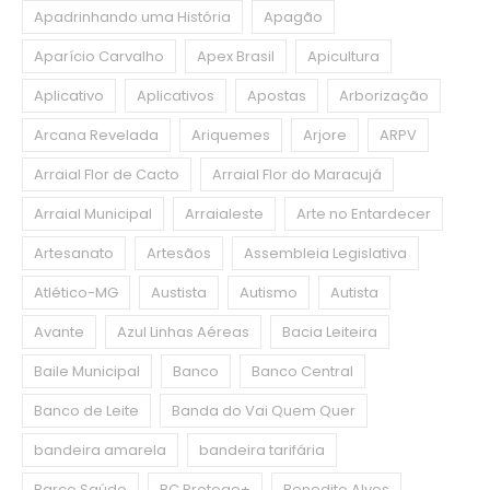
Apadrinhando uma História
Apagão
Aparício Carvalho
Apex Brasil
Apicultura
Aplicativo
Aplicativos
Apostas
Arborização
Arcana Revelada
Ariquemes
Arjore
ARPV
Arraial Flor de Cacto
Arraial Flor do Maracujá
Arraial Municipal
Arraialeste
Arte no Entardecer
Artesanato
Artesãos
Assembleia Legislativa
Atlético-MG
Austista
Autismo
Autista
Avante
Azul Linhas Aéreas
Bacia Leiteira
Baile Municipal
Banco
Banco Central
Banco de Leite
Banda do Vai Quem Quer
bandeira amarela
bandeira tarifária
Barco Saúde
BC Protege+
Benedito Alves