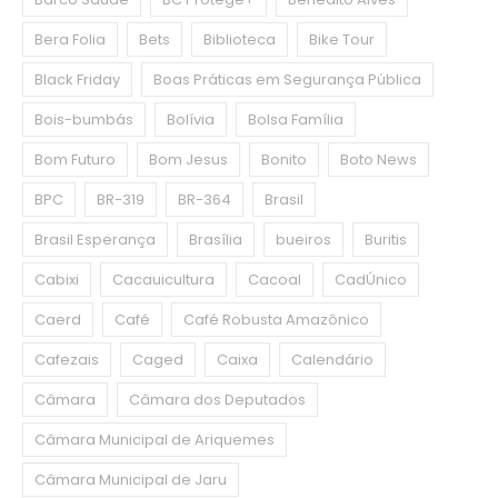
Bera Folia
Bets
Biblioteca
Bike Tour
Black Friday
Boas Práticas em Segurança Pública
Bois-bumbás
Bolívia
Bolsa Família
Bom Futuro
Bom Jesus
Bonito
Boto News
BPC
BR-319
BR-364
Brasil
Brasil Esperança
Brasília
bueiros
Buritis
Cabixi
Cacauicultura
Cacoal
CadÚnico
Caerd
Café
Café Robusta Amazônico
Cafezais
Caged
Caixa
Calendário
Câmara
Câmara dos Deputados
Câmara Municipal de Ariquemes
Câmara Municipal de Jaru