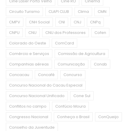
Cine Laser Porto Velho
Cine RO
Cinema
Circuito Turismo
CLAPI CLUB
Clima
CMN
CMPV
CNH Social
CNI
CNJ
CNPq
CNPU
CNU
CNU dos Professores
Cofen
Colorado do Oeste
ComCard
Comércio e Serviços
Comissão de Agricultura
Companhias aéreas
Comunicação
Conab
Concacau
Concafé
Concurso
Concurso Nacional do Cacau Especial
Concurso Nacional Unificado
Cone Sul
Conflitos no campo
Confúcio Moura
Congresso Nacional
Conheça o Brasil
ConQueijo
Conselho da Juventude