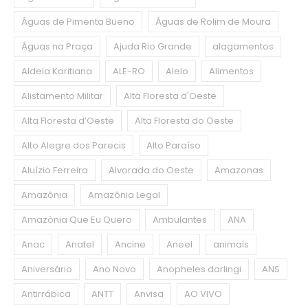
Águas de Pimenta Bueno
Águas de Rolim de Moura
Águas na Praça
Ajuda Rio Grande
alagamentos
Aldeia Karitiana
ALE-RO
Alelo
Alimentos
Alistamento Militar
Alta Floresta d'Oeste
Alta Floresta d’Oeste
Alta Floresta do Oeste
Alto Alegre dos Parecis
Alto Paraíso
Aluízio Ferreira
Alvorada do Oeste
Amazonas
Amazônia
Amazônia Legal
Amazônia Que Eu Quero
Ambulantes
ANA
Anac
Anatel
Ancine
Aneel
animais
Aniversário
Ano Novo
Anopheles darlingi
ANS
Antirrábica
ANTT
Anvisa
AO VIVO