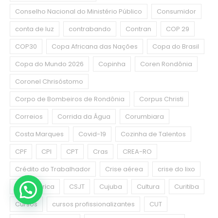
Conselho Nacional do Ministério Público
Consumidor
conta de luz
contrabando
Contran
COP 29
COP30
Copa Africana das Nações
Copa do Brasil
Copa do Mundo 2026
Copinha
Coren Rondônia
Coronel Chrisóstomo
Corpo de Bombeiros de Rondônia
Corpus Christi
Correios
Corrida da Água
Corumbiara
Costa Marques
Covid-19
Cozinha de Talentos
CPF
CPI
CPT
Cras
CREA-RO
Crédito do Trabalhador
Crise aérea
crise do lixo
crise hídrica
CSJT
Cujuba
Cultura
Curitiba
Cursos
cursos profissionalizantes
CUT