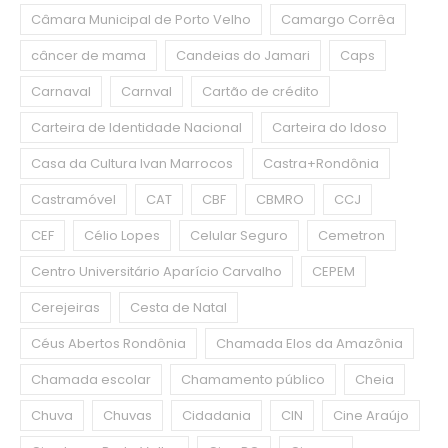
Câmara Municipal de Porto Velho
Camargo Corrêa
câncer de mama
Candeias do Jamari
Caps
Carnaval
Carnval
Cartão de crédito
Carteira de Identidade Nacional
Carteira do Idoso
Casa da Cultura Ivan Marrocos
Castra+Rondônia
Castramóvel
CAT
CBF
CBMRO
CCJ
CEF
Célio Lopes
Celular Seguro
Cemetron
Centro Universitário Aparício Carvalho
CEPEM
Cerejeiras
Cesta de Natal
Céus Abertos Rondônia
Chamada Elos da Amazônia
Chamada escolar
Chamamento público
Cheia
Chuva
Chuvas
Cidadania
CIN
Cine Araújo