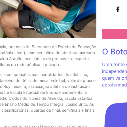
nia, por meio da Secretaria de Estado da Educação
O Bot
 Rondônia (Joer), com cerimônia de abertura marcada
onaldo Aragão, com intuito de promover o esporte
Uma fonte c
etas da rede pública e privada.
independent
s e competições nas modalidades de atletismo,
quem valori
taekwondo, tênis de mesa, voleibol, vôlei de praia e
aprofundad
 Ruy Teixeira, associação atlética de instituição
rivada e Escola Estadual de Ensino Fundamental e
édio Clodoaldo Nunes de Almeida, Escola Estadual
e Ensino Médio de Tempo Integral Josino Brito. As
ssificatórias, quartas de final, semifinais e finais,
 é um compromisso do Governo com a formação