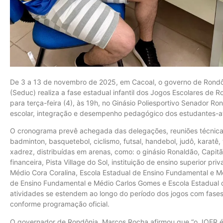
De 3 a 13 de novembro de 2025, em Cacoal, o governo de Rondô
(Seduc) realiza a fase estadual infantil dos Jogos Escolares de
para terça-feira (4), às 19h, no Ginásio Poliesportivo Senador R
escolar, integração e desempenho pedagógico dos estudantes-atl
O cronograma prevê achegada das delegações, reuniões técnica
badminton, basquetebol, ciclismo, futsal, handebol, judô, karatê, 
xadrez, distribuídas em arenas, como: o ginásio Ronaldão, Capitão
financeira, Pista Village do Sol, instituição de ensino superior p
Médio Cora Coralina, Escola Estadual de Ensino Fundamental e M
de Ensino Fundamental e Médio Carlos Gomes e Escola Estadual d
atividades se estendem ao longo do período dos jogos com fases cla
conforme programação oficial.
O governador de Rondônia, Marcos Rocha afirmou que “o JOER