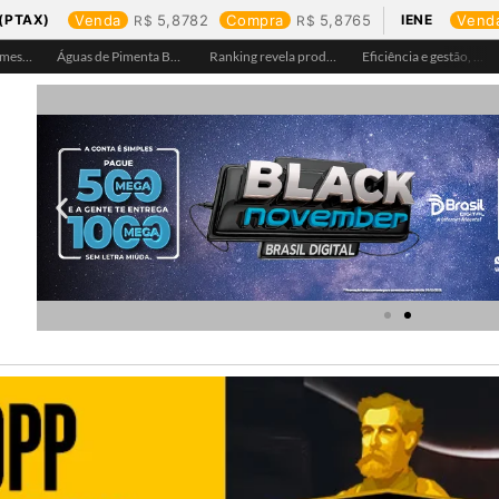
(PTAX)
Venda
5,8782
Compra
5,8765
IENE
Vend
Águas de Pimenta Bueno amplia rede de abastecimento e leva água tratada para moradores da região do aeroporto
Ranking revela produtos mais comprados em cada estado e aponta drone como destaque em Rondônia
Eficiência e gestão, Buritis se torna referência em controle de perdas de água
Equipes da Aegea Rondônia passam por treinamento de prevenção e combate a princípios de incêndio e segurança no trabalho com inflamáveis