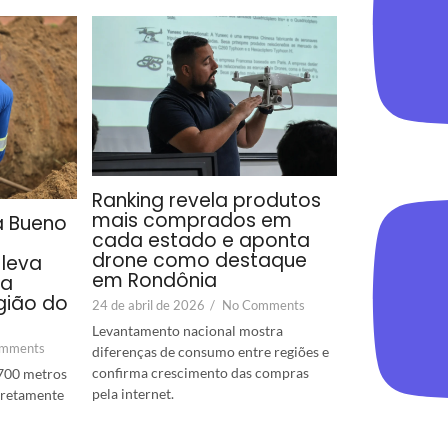
Ranking revela produtos
mais comprados em
a Bueno
cada estado e aponta
drone como destaque
leva
em Rondônia
ra
gião do
24 de abril de 2026
/
No Comments
Levantamento nacional mostra
mments
diferenças de consumo entre regiões e
confirma crescimento das compras
700 metros
pela internet.
diretamente