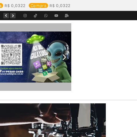
a
0,0322
Compra
0,0322
Começa o Festival Peixes da Amazônia na Estrada de Ferro Madeira-Mamoré
Durante reunião, Águas de Pimenta Bueno detalha investimentos e avanços no saneamento do município
Águas de Rolim de Moura promove conscientização sobre a importância e uso correto da rede de esgoto