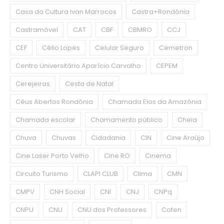
Casa da Cultura Ivan Marrocos
Castra+Rondônia
Castramóvel
CAT
CBF
CBMRO
CCJ
CEF
Célio Lopes
Celular Seguro
Cemetron
Centro Universitário Aparício Carvalho
CEPEM
Cerejeiras
Cesta de Natal
Céus Abertos Rondônia
Chamada Elos da Amazônia
Chamada escolar
Chamamento público
Cheia
Chuva
Chuvas
Cidadania
CIN
Cine Araújo
Cine Laser Porto Velho
Cine RO
Cinema
Circuito Turismo
CLAPI CLUB
Clima
CMN
CMPV
CNH Social
CNI
CNJ
CNPq
CNPU
CNU
CNU dos Professores
Cofen