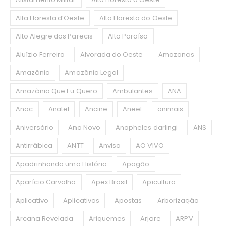
Alta Floresta d’Oeste
Alta Floresta do Oeste
Alto Alegre dos Parecis
Alto Paraíso
Aluízio Ferreira
Alvorada do Oeste
Amazonas
Amazônia
Amazônia Legal
Amazônia Que Eu Quero
Ambulantes
ANA
Anac
Anatel
Ancine
Aneel
animais
Aniversário
Ano Novo
Anopheles darlingi
ANS
Antirrábica
ANTT
Anvisa
AO VIVO
Apadrinhando uma História
Apagão
Aparício Carvalho
Apex Brasil
Apicultura
Aplicativo
Aplicativos
Apostas
Arborização
Arcana Revelada
Ariquemes
Arjore
ARPV