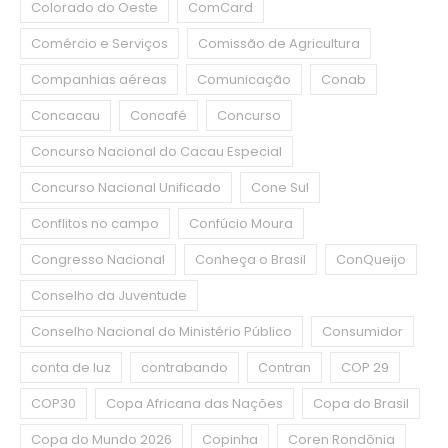
Colorado do Oeste
ComCard
Comércio e Serviços
Comissão de Agricultura
Companhias aéreas
Comunicação
Conab
Concacau
Concafé
Concurso
Concurso Nacional do Cacau Especial
Concurso Nacional Unificado
Cone Sul
Conflitos no campo
Confúcio Moura
Congresso Nacional
Conheça o Brasil
ConQueijo
Conselho da Juventude
Conselho Nacional do Ministério Público
Consumidor
conta de luz
contrabando
Contran
COP 29
COP30
Copa Africana das Nações
Copa do Brasil
Copa do Mundo 2026
Copinha
Coren Rondônia