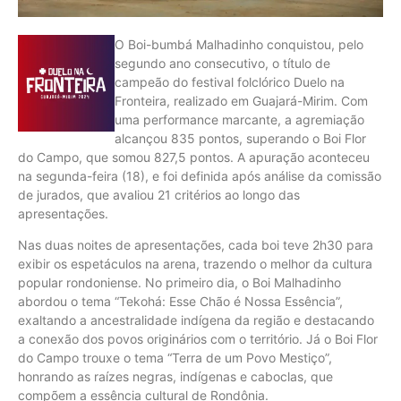
O Boi-bumbá Malhadinho conquistou, pelo
segundo ano consecutivo, o título de
campeão do festival folclórico Duelo na
Fronteira, realizado em Guajará-Mirim. Com
uma performance marcante, a agremiação
alcançou 835 pontos, superando o Boi Flor
do Campo, que somou 827,5 pontos. A apuração aconteceu
na segunda-feira (18), e foi definida após análise da comissão
de jurados, que avaliou 21 critérios ao longo das
apresentações.
Nas duas noites de apresentações, cada boi teve 2h30 para
exibir os espetáculos na arena, trazendo o melhor da cultura
popular rondoniense. No primeiro dia, o Boi Malhadinho
abordou o tema “Tekohá: Esse Chão é Nossa Essência”,
exaltando a ancestralidade indígena da região e destacando
a conexão dos povos originários com o território. Já o Boi Flor
do Campo trouxe o tema “Terra de um Povo Mestiço”,
honrando as raízes negras, indígenas e caboclas, que
compõem a essência cultural de Rondônia.