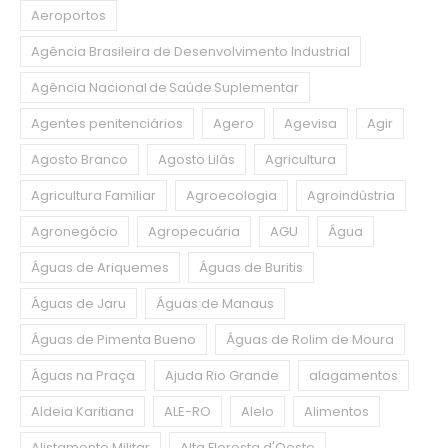
Aeroportos
Agência Brasileira de Desenvolvimento Industrial
Agência Nacional de Saúde Suplementar
Agentes penitenciários
Agero
Agevisa
Agir
Agosto Branco
Agosto Lilás
Agricultura
Agricultura Familiar
Agroecologia
Agroindústria
Agronegócio
Agropecuária
AGU
Água
Águas de Ariquemes
Águas de Buritis
Águas de Jaru
Águas de Manaus
Águas de Pimenta Bueno
Águas de Rolim de Moura
Águas na Praça
Ajuda Rio Grande
alagamentos
Aldeia Karitiana
ALE-RO
Alelo
Alimentos
Alistamento Militar
Alta Floresta d'Oeste