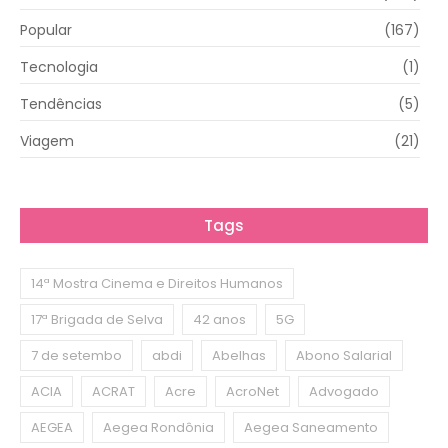
Popular
(167)
Tecnologia
(1)
Tendências
(5)
Viagem
(21)
Tags
14ª Mostra Cinema e Direitos Humanos
17ª Brigada de Selva
42 anos
5G
7 de setembo
abdi
Abelhas
Abono Salarial
ACIA
ACRAT
Acre
AcroNet
Advogado
AEGEA
Aegea Rondônia
Aegea Saneamento