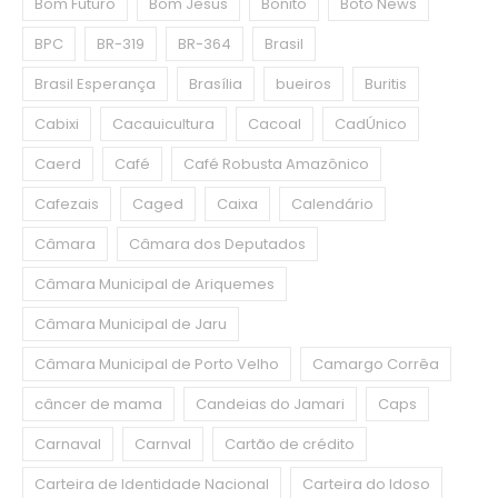
Bom Futuro
Bom Jesus
Bonito
Boto News
BPC
BR-319
BR-364
Brasil
Brasil Esperança
Brasília
bueiros
Buritis
Cabixi
Cacauicultura
Cacoal
CadÚnico
Caerd
Café
Café Robusta Amazônico
Cafezais
Caged
Caixa
Calendário
Câmara
Câmara dos Deputados
Câmara Municipal de Ariquemes
Câmara Municipal de Jaru
Câmara Municipal de Porto Velho
Camargo Corrêa
câncer de mama
Candeias do Jamari
Caps
Carnaval
Carnval
Cartão de crédito
Carteira de Identidade Nacional
Carteira do Idoso