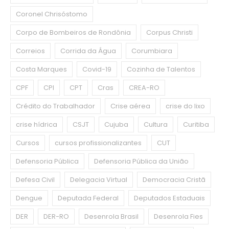
Coronel Chrisóstomo
Corpo de Bombeiros de Rondônia
Corpus Christi
Correios
Corrida da Água
Corumbiara
Costa Marques
Covid-19
Cozinha de Talentos
CPF
CPI
CPT
Cras
CREA-RO
Crédito do Trabalhador
Crise aérea
crise do lixo
crise hídrica
CSJT
Cujuba
Cultura
Curitiba
Cursos
cursos profissionalizantes
CUT
Defensoria Pública
Defensoria Pública da União
Defesa Civil
Delegacia Virtual
Democracia Cristã
Dengue
Deputada Federal
Deputados Estaduais
DER
DER-RO
Desenrola Brasil
Desenrola Fies