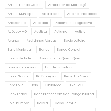
Arraial Flor de Cacto
Arraial Flor do Maracujá
Arraial Municipal
Arraialeste
Arte no Entardecer
Artesanato
Artesãos
Assembleia Legislativa
Atlético-MG
Austista
Autismo
Autista
Avante
Azul Linhas Aéreas
Bacia Leiteira
Baile Municipal
Banco
Banco Central
Banco de Leite
Banda do Vai Quem Quer
bandeira amarela
bandeira tarifária
Barco Saúde
BC Protege+
Benedito Alves
Bera Folia
Bets
Biblioteca
Bike Tour
Black Friday
Boas Práticas em Segurança Pública
Bois-bumbás
Bolívia
Bolsa Família