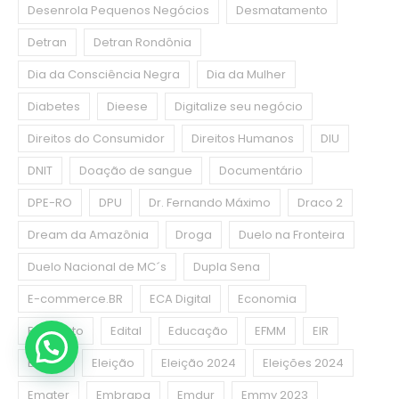
Desenrola Pequenos Negócios
Desmatamento
Detran
Detran Rondônia
Dia da Consciência Negra
Dia da Mulher
Diabetes
Dieese
Digitalize seu negócio
Direitos do Consumidor
Direitos Humanos
DIU
DNIT
Doação de sangue
Documentário
DPE-RO
DPU
Dr. Fernando Máximo
Draco 2
Dream da Amazônia
Droga
Duelo na Fronteira
Duelo Nacional de MC´s
Dupla Sena
E-commerce.BR
ECA Digital
Economia
Ecoponto
Edital
Educação
EFMM
EIR
El Niño
Eleição
Eleição 2024
Eleições 2024
Emater
Embrapa
Emdur
Emmy 2023