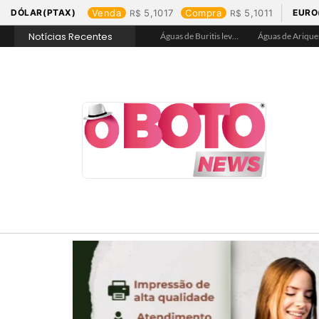
DÓLAR(PTAX)
Venda
5,1017
Compra
5,1011
EURO
Notícias Recentes
Águas de Rolim de Moura promove conscientização sobre a importância e uso correto da rede de esgoto
Águas de Jaru garante hidratação e assegura acesso a água tratada na Praça de Alimentação durante Barco Cross
Águas de Buritis leva hidratação e conscientização ao Festival de Flores de Holambra
Águas de Ariquemes leva atendimento itinerante e orientações ao Distrito de Bom Futuro neste sábado, 25