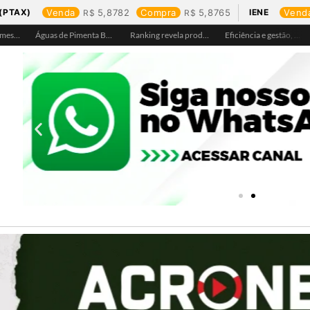
(PTAX)
Venda
5,8782
Compra
5,8765
IENE
Vend
Águas de Pimenta Bueno amplia rede de abastecimento e leva água tratada para moradores da região do aeroporto
Ranking revela produtos mais comprados em cada estado e aponta drone como destaque em Rondônia
Eficiência e gestão, Buritis se torna referência em controle de perdas de água