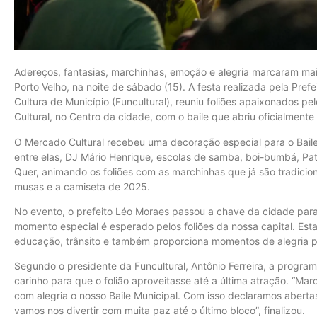
Adereços, fantasias, marchinhas, emoção e alegria marcaram mais
Porto Velho, na noite de sábado (15). A festa realizada pela Pre
Cultura de Município (Funcultural), reuniu foliões apaixonados
Cultural, no Centro da cidade, com o baile que abriu oficialment
O Mercado Cultural recebeu uma decoração especial para o Baile
entre elas, DJ Mário Henrique, escolas de samba, boi-bumbá, Pa
Quer, animando os foliões com as marchinhas que já são tradicio
musas e a camiseta de 2025.
No evento, o prefeito Léo Moraes passou a chave da cidade para
momento especial é esperado pelos foliões da nossa capital. Esta
educação, trânsito e também proporciona momentos de alegria pa
Segundo o presidente da Funcultural, Antônio Ferreira, a progra
carinho para que o folião aproveitasse até a última atração. “Ma
com alegria o nosso Baile Municipal. Com isso declaramos aberta
vamos nos divertir com muita paz até o último bloco”, finalizou.