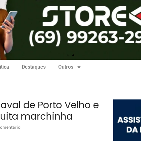
ítica
Destaques
Outros
naval de Porto Velho e
uita marchinha
omentário