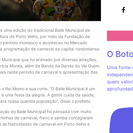
 uma edição do tradicional Baile Municipal de
feitura de Porto Velho, por meio da Fundação de
 pelo período momesco e aconteceu no Mercado
e a programação de carnaval da capital rondoniense.
O Bot
 Municipal que foi animado por diversas atrações,
trícia Morais, além da Banda da Banda do Vai Quem
Uma fonte c
nais neste período de carnaval e apresentação das
independent
quem valori
aprofundad
 o Rei Momo e sua corte. “O Baile Municipal é um
 é uma festa da alegria. A gente cuida da saúde,
ra nossa querida população”, disse o prefeito.
mação do Baile Municipal foi pensada com muito
rchinhas de carnaval, frevo e samba contagiaram
s as festividades de carnaval em Porto Velho e