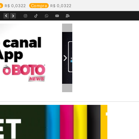
a
0,0322
Compra
0,0322
Equipes da Aegea Rondônia passam por treinamento de prevenção e combate a princípios de incêndio e segurança no trabalho com inflamáveis
Começa o Festival Peixes da Amazônia na Estrada de Ferro Madeira-Mamoré
Durante reunião, Águas de Pimenta Bueno detalha investimentos e avanços no saneamento do município