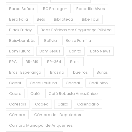
Barco Saúde
BC Protege+
Benedito Alves
Bera Folia
Bets
Biblioteca
Bike Tour
Black Friday
Boas Práticas em Segurança Pública
Bois-bumbás
Bolívia
Bolsa Família
Bom Futuro
Bom Jesus
Bonito
Boto News
BPC
BR-319
BR-364
Brasil
Brasil Esperança
Brasília
bueiros
Buritis
Cabixi
Cacauicultura
Cacoal
CadÚnico
Caerd
Café
Café Robusta Amazônico
Cafezais
Caged
Caixa
Calendário
Câmara
Câmara dos Deputados
Câmara Municipal de Ariquemes