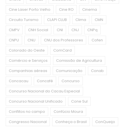
Cine Laser Porto Velho
Cine RO
Cinema
Circuito Turismo
CLAPI CLUB
Clima
CMN
CMPV
CNH Social
CNI
CNJ
CNPq
CNPU
CNU
CNU dos Professores
Cofen
Colorado do Oeste
ComCard
Comércio e Serviços
Comissão de Agricultura
Companhias aéreas
Comunicação
Conab
Concacau
Concafé
Concurso
Concurso Nacional do Cacau Especial
Concurso Nacional Unificado
Cone Sul
Conflitos no campo
Confúcio Moura
Congresso Nacional
Conheça o Brasil
ConQueijo