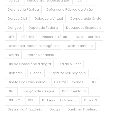
Cursos
cursos profissionalizantes
CUT
Defensoria Pública
Defensoria Pública da União
Defesa Civil
Delegacia Virtual
Democracia Cristã
Dengue
Deputada Federal
Deputados Estaduais
DER
DER-RO
Desenrola Brasil
Desenrola Fies
Desenrola Pequenos Negócios
Desmatamento
Detran
Detran Rondônia
Dia da Consciência Negra
Dia da Mulher
Diabetes
Dieese
Digitalize seu negócio
Direitos do Consumidor
Direitos Humanos
DIU
DNIT
Doação de sangue
Documentário
DPE-RO
DPU
Dr. Fernando Máximo
Draco 2
Dream da Amazônia
Droga
Duelo na Fronteira