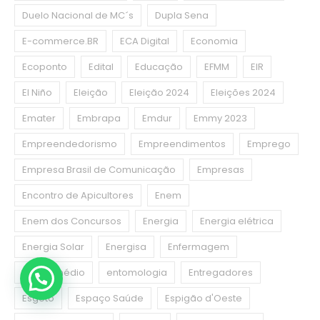
Duelo Nacional de MC´s
Dupla Sena
E-commerce.BR
ECA Digital
Economia
Ecoponto
Edital
Educação
EFMM
EIR
El Niño
Eleição
Eleição 2024
Eleições 2024
Emater
Embrapa
Emdur
Emmy 2023
Empreendedorismo
Empreendimentos
Emprego
Empresa Brasil de Comunicação
Empresas
Encontro de Apicultores
Enem
Enem dos Concursos
Energia
Energia elétrica
Energia Solar
Energisa
Enfermagem
Ensino médio
entomologia
Entregadores
Esgoto
Espaço Saúde
Espigão d'Oeste