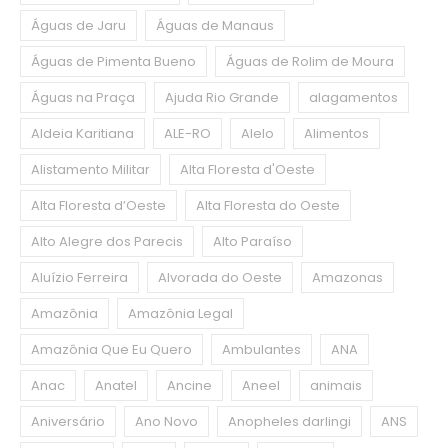
Águas de Jaru
Águas de Manaus
Águas de Pimenta Bueno
Águas de Rolim de Moura
Águas na Praça
Ajuda Rio Grande
alagamentos
Aldeia Karitiana
ALE-RO
Alelo
Alimentos
Alistamento Militar
Alta Floresta d'Oeste
Alta Floresta d’Oeste
Alta Floresta do Oeste
Alto Alegre dos Parecis
Alto Paraíso
Aluízio Ferreira
Alvorada do Oeste
Amazonas
Amazônia
Amazônia Legal
Amazônia Que Eu Quero
Ambulantes
ANA
Anac
Anatel
Ancine
Aneel
animais
Aniversário
Ano Novo
Anopheles darlingi
ANS