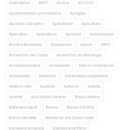
Antirrábica
ANTT
Anvisa
AO VIVO
Apadrinhando uma História
Apagão
Aparício Carvalho
Apex Brasil
Apicultura
Aplicativo
Aplicativos
Apostas
Arborização
Arcana Revelada
Ariquemes
Arjore
ARPV
Arraial Flor de Cacto
Arraial Flor do Maracujá
Arraial Municipal
Arraialeste
Arte no Entardecer
Artesanato
Artesãos
Assembleia Legislativa
Atlético-MG
Austista
Autismo
Autista
Avante
Azul Linhas Aéreas
Bacia Leiteira
Baile Municipal
Banco
Banco Central
Banco de Leite
Banda do Vai Quem Quer
bandeira amarela
bandeira tarifária