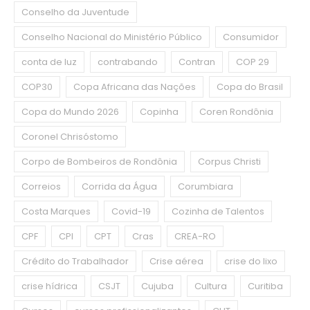
Conselho da Juventude
Conselho Nacional do Ministério Público
Consumidor
conta de luz
contrabando
Contran
COP 29
COP30
Copa Africana das Nações
Copa do Brasil
Copa do Mundo 2026
Copinha
Coren Rondônia
Coronel Chrisóstomo
Corpo de Bombeiros de Rondônia
Corpus Christi
Correios
Corrida da Água
Corumbiara
Costa Marques
Covid-19
Cozinha de Talentos
CPF
CPI
CPT
Cras
CREA-RO
Crédito do Trabalhador
Crise aérea
crise do lixo
crise hídrica
CSJT
Cujuba
Cultura
Curitiba