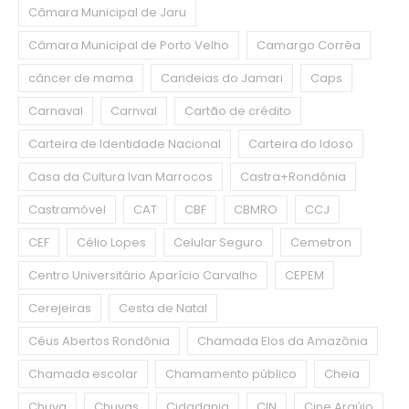
Câmara Municipal de Jaru
Câmara Municipal de Porto Velho
Camargo Corrêa
câncer de mama
Candeias do Jamari
Caps
Carnaval
Carnval
Cartão de crédito
Carteira de Identidade Nacional
Carteira do Idoso
Casa da Cultura Ivan Marrocos
Castra+Rondônia
Castramóvel
CAT
CBF
CBMRO
CCJ
CEF
Célio Lopes
Celular Seguro
Cemetron
Centro Universitário Aparício Carvalho
CEPEM
Cerejeiras
Cesta de Natal
Céus Abertos Rondônia
Chamada Elos da Amazônia
Chamada escolar
Chamamento público
Cheia
Chuva
Chuvas
Cidadania
CIN
Cine Araújo