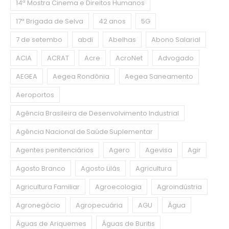
14ª Mostra Cinema e Direitos Humanos
17ª Brigada de Selva
42 anos
5G
7 de setembo
abdi
Abelhas
Abono Salarial
ACIA
ACRAT
Acre
AcroNet
Advogado
AEGEA
Aegea Rondônia
Aegea Saneamento
Aeroportos
Agência Brasileira de Desenvolvimento Industrial
Agência Nacional de Saúde Suplementar
Agentes penitenciários
Agero
Agevisa
Agir
Agosto Branco
Agosto Lilás
Agricultura
Agricultura Familiar
Agroecologia
Agroindústria
Agronegócio
Agropecuária
AGU
Água
Águas de Ariquemes
Águas de Buritis