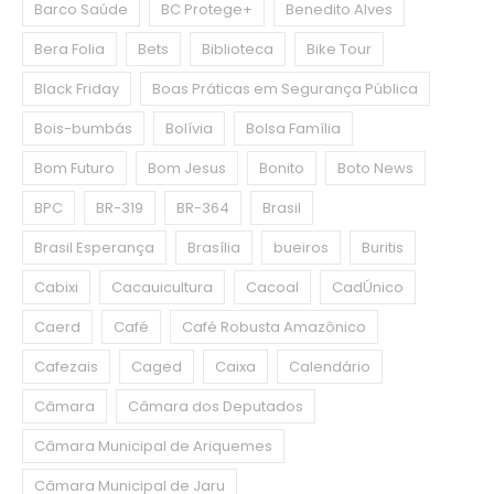
Barco Saúde
BC Protege+
Benedito Alves
Bera Folia
Bets
Biblioteca
Bike Tour
Black Friday
Boas Práticas em Segurança Pública
Bois-bumbás
Bolívia
Bolsa Família
Bom Futuro
Bom Jesus
Bonito
Boto News
BPC
BR-319
BR-364
Brasil
Brasil Esperança
Brasília
bueiros
Buritis
Cabixi
Cacauicultura
Cacoal
CadÚnico
Caerd
Café
Café Robusta Amazônico
Cafezais
Caged
Caixa
Calendário
Câmara
Câmara dos Deputados
Câmara Municipal de Ariquemes
Câmara Municipal de Jaru