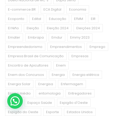
Duelo Nacional de MC´s
Dupla Sena
E-commerce.BR
ECA Digital
Economia
Ecoponto
Edital
Educação
EFMM
EIR
El Niño
Eleição
Eleição 2024
Eleições 2024
Emater
Embrapa
Emdur
Emmy 2023
Empreendedorismo
Empreendimentos
Emprego
Empresa Brasil de Comunicação
Empresas
Encontro de Apicultores
Enem
Enem dos Concursos
Energia
Energia elétrica
Energia Solar
Energisa
Enfermagem
Ensino médio
entomologia
Entregadores
Esgoto
Espaço Saúde
Espigão d'Oeste
Espigão do Oeste
Esporte
Estados Unidos