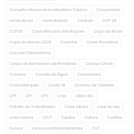
Conselho Nacional do Ministério Público
Consumidor
conta de luz
contrabando
Contran
COP 29
COP30
Copa Africana das Nações
Copa do Brasil
Copa do Mundo 2026
Copinha
Coren Rondônia
Coronel Chrisóstomo
Corpo de Bombeiros de Rondônia
Corpus Christi
Correios
Corrida da Água
Corumbiara
Costa Marques
Covid-19
Cozinha de Talentos
CPF
CPI
CPT
Cras
CREA-RO
Crédito do Trabalhador
Crise aérea
crise do lixo
crise hídrica
CSJT
Cujuba
Cultura
Curitiba
Cursos
cursos profissionalizantes
CUT