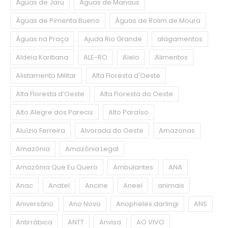
Águas de Jaru
Águas de Manaus
Águas de Pimenta Bueno
Águas de Rolim de Moura
Águas na Praça
Ajuda Rio Grande
alagamentos
Aldeia Karitiana
ALE-RO
Alelo
Alimentos
Alistamento Militar
Alta Floresta d'Oeste
Alta Floresta d’Oeste
Alta Floresta do Oeste
Alto Alegre dos Parecis
Alto Paraíso
Aluízio Ferreira
Alvorada do Oeste
Amazonas
Amazônia
Amazônia Legal
Amazônia Que Eu Quero
Ambulantes
ANA
Anac
Anatel
Ancine
Aneel
animais
Aniversário
Ano Novo
Anopheles darlingi
ANS
Antirrábica
ANTT
Anvisa
AO VIVO