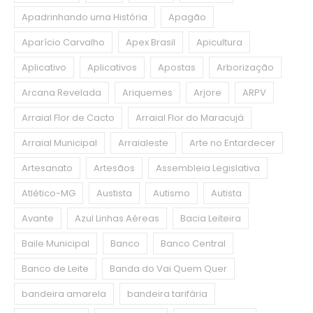
Apadrinhando uma História
Apagão
Aparício Carvalho
Apex Brasil
Apicultura
Aplicativo
Aplicativos
Apostas
Arborização
Arcana Revelada
Ariquemes
Arjore
ARPV
Arraial Flor de Cacto
Arraial Flor do Maracujá
Arraial Municipal
Arraialeste
Arte no Entardecer
Artesanato
Artesãos
Assembleia Legislativa
Atlético-MG
Austista
Autismo
Autista
Avante
Azul Linhas Aéreas
Bacia Leiteira
Baile Municipal
Banco
Banco Central
Banco de Leite
Banda do Vai Quem Quer
bandeira amarela
bandeira tarifária