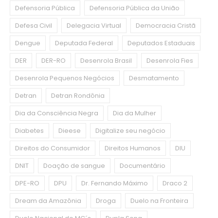
Defensoria Pública
Defensoria Pública da União
Defesa Civil
Delegacia Virtual
Democracia Cristã
Dengue
Deputada Federal
Deputados Estaduais
DER
DER-RO
Desenrola Brasil
Desenrola Fies
Desenrola Pequenos Negócios
Desmatamento
Detran
Detran Rondônia
Dia da Consciência Negra
Dia da Mulher
Diabetes
Dieese
Digitalize seu negócio
Direitos do Consumidor
Direitos Humanos
DIU
DNIT
Doação de sangue
Documentário
DPE-RO
DPU
Dr. Fernando Máximo
Draco 2
Dream da Amazônia
Droga
Duelo na Fronteira