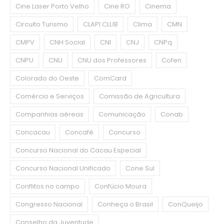
Cine Laser Porto Velho
Cine RO
Cinema
Circuito Turismo
CLAPI CLUB
Clima
CMN
CMPV
CNH Social
CNI
CNJ
CNPq
CNPU
CNU
CNU dos Professores
Cofen
Colorado do Oeste
ComCard
Comércio e Serviços
Comissão de Agricultura
Companhias aéreas
Comunicação
Conab
Concacau
Concafé
Concurso
Concurso Nacional do Cacau Especial
Concurso Nacional Unificado
Cone Sul
Conflitos no campo
Confúcio Moura
Congresso Nacional
Conheça o Brasil
ConQueijo
Conselho da Juventude