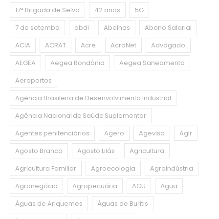
17ª Brigada de Selva
42 anos
5G
7 de setembo
abdi
Abelhas
Abono Salarial
ACIA
ACRAT
Acre
AcroNet
Advogado
AEGEA
Aegea Rondônia
Aegea Saneamento
Aeroportos
Agência Brasileira de Desenvolvimento Industrial
Agência Nacional de Saúde Suplementar
Agentes penitenciários
Agero
Agevisa
Agir
Agosto Branco
Agosto Lilás
Agricultura
Agricultura Familiar
Agroecologia
Agroindústria
Agronegócio
Agropecuária
AGU
Água
Águas de Ariquemes
Águas de Buritis