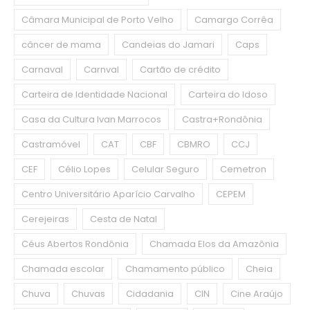
Câmara Municipal de Porto Velho
Camargo Corrêa
câncer de mama
Candeias do Jamari
Caps
Carnaval
Carnval
Cartão de crédito
Carteira de Identidade Nacional
Carteira do Idoso
Casa da Cultura Ivan Marrocos
Castra+Rondônia
Castramóvel
CAT
CBF
CBMRO
CCJ
CEF
Célio Lopes
Celular Seguro
Cemetron
Centro Universitário Aparício Carvalho
CEPEM
Cerejeiras
Cesta de Natal
Céus Abertos Rondônia
Chamada Elos da Amazônia
Chamada escolar
Chamamento público
Cheia
Chuva
Chuvas
Cidadania
CIN
Cine Araújo