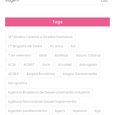
Viagem
(21)
Tags
14ª Mostra Cinema e Direitos Humanos
17ª Brigada de Selva
42 anos
5G
7 de setembo
abdi
Abelhas
Abono Salarial
ACIA
ACRAT
Acre
AcroNet
Advogado
AEGEA
Aegea Rondônia
Aegea Saneamento
Aeroportos
Agência Brasileira de Desenvolvimento Industrial
Agência Nacional de Saúde Suplementar
Agentes penitenciários
Agero
Agevisa
Agir