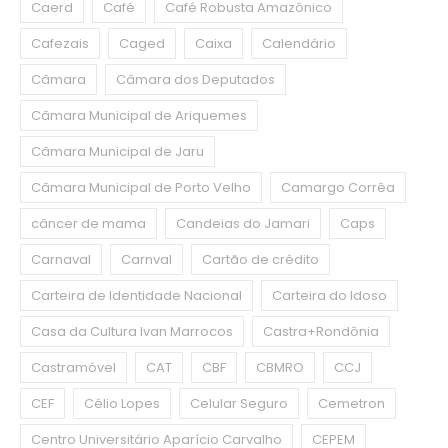
Caerd
Café
Café Robusta Amazônico
Cafezais
Caged
Caixa
Calendário
Câmara
Câmara dos Deputados
Câmara Municipal de Ariquemes
Câmara Municipal de Jaru
Câmara Municipal de Porto Velho
Camargo Corrêa
câncer de mama
Candeias do Jamari
Caps
Carnaval
Carnval
Cartão de crédito
Carteira de Identidade Nacional
Carteira do Idoso
Casa da Cultura Ivan Marrocos
Castra+Rondônia
Castramóvel
CAT
CBF
CBMRO
CCJ
CEF
Célio Lopes
Celular Seguro
Cemetron
Centro Universitário Aparício Carvalho
CEPEM