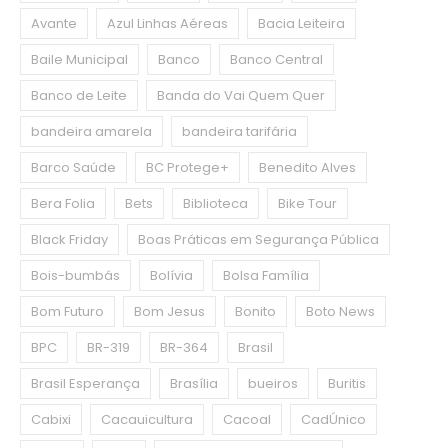
Avante
Azul Linhas Aéreas
Bacia Leiteira
Baile Municipal
Banco
Banco Central
Banco de Leite
Banda do Vai Quem Quer
bandeira amarela
bandeira tarifária
Barco Saúde
BC Protege+
Benedito Alves
Bera Folia
Bets
Biblioteca
Bike Tour
Black Friday
Boas Práticas em Segurança Pública
Bois-bumbás
Bolívia
Bolsa Família
Bom Futuro
Bom Jesus
Bonito
Boto News
BPC
BR-319
BR-364
Brasil
Brasil Esperança
Brasília
bueiros
Buritis
Cabixi
Cacauicultura
Cacoal
CadÚnico