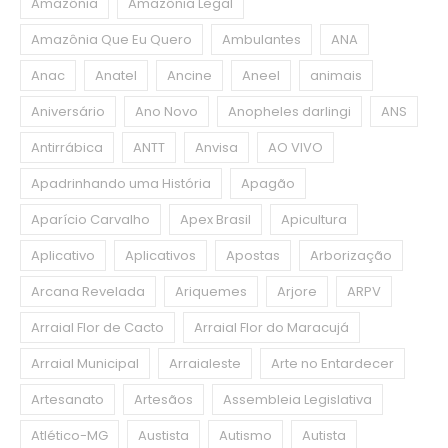
Amazônia
Amazônia Legal
Amazônia Que Eu Quero
Ambulantes
ANA
Anac
Anatel
Ancine
Aneel
animais
Aniversário
Ano Novo
Anopheles darlingi
ANS
Antirrábica
ANTT
Anvisa
AO VIVO
Apadrinhando uma História
Apagão
Aparício Carvalho
Apex Brasil
Apicultura
Aplicativo
Aplicativos
Apostas
Arborização
Arcana Revelada
Ariquemes
Arjore
ARPV
Arraial Flor de Cacto
Arraial Flor do Maracujá
Arraial Municipal
Arraialeste
Arte no Entardecer
Artesanato
Artesãos
Assembleia Legislativa
Atlético-MG
Austista
Autismo
Autista