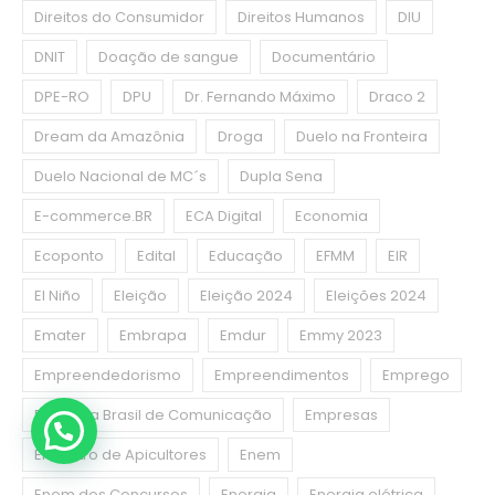
Direitos do Consumidor
Direitos Humanos
DIU
DNIT
Doação de sangue
Documentário
DPE-RO
DPU
Dr. Fernando Máximo
Draco 2
Dream da Amazônia
Droga
Duelo na Fronteira
Duelo Nacional de MC´s
Dupla Sena
E-commerce.BR
ECA Digital
Economia
Ecoponto
Edital
Educação
EFMM
EIR
El Niño
Eleição
Eleição 2024
Eleições 2024
Emater
Embrapa
Emdur
Emmy 2023
Empreendedorismo
Empreendimentos
Emprego
Empresa Brasil de Comunicação
Empresas
Encontro de Apicultores
Enem
Enem dos Concursos
Energia
Energia elétrica