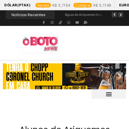
DÓLAR(PTAX)
Venda
5,1154
Compra
5,1148
EURO
Notícias Recentes
Águas de Jaru garante hidratação e assegura acesso a água tratada na Praça de Alimentação durante Barco Cross
Águas de Buritis leva hidratação e conscientização ao Festival de Flores de Holambra
Águas de Ariquemes leva atendimento itinerante e orientações ao Distrito de Bom Futuro neste sábado, 25