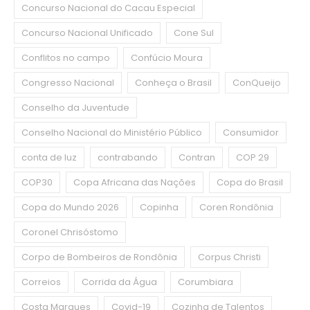
Concurso Nacional do Cacau Especial
Concurso Nacional Unificado
Cone Sul
Conflitos no campo
Confúcio Moura
Congresso Nacional
Conheça o Brasil
ConQueijo
Conselho da Juventude
Conselho Nacional do Ministério Público
Consumidor
conta de luz
contrabando
Contran
COP 29
COP30
Copa Africana das Nações
Copa do Brasil
Copa do Mundo 2026
Copinha
Coren Rondônia
Coronel Chrisóstomo
Corpo de Bombeiros de Rondônia
Corpus Christi
Correios
Corrida da Água
Corumbiara
Costa Marques
Covid-19
Cozinha de Talentos