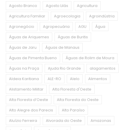
Agosto Branco
Agosto Lilás
Agricultura
Agricultura Familiar
Agroecologia
Agroindústria
Agronegócio
Agropecuária
AGU
Água
Águas de Ariquemes
Águas de Buritis
Águas de Jaru
Águas de Manaus
Águas de Pimenta Bueno
Águas de Rolim de Moura
Águas na Praça
Ajuda Rio Grande
alagamentos
Aldeia Karitiana
ALE-RO
Alelo
Alimentos
Alistamento Militar
Alta Floresta d'Oeste
Alta Floresta d’Oeste
Alta Floresta do Oeste
Alto Alegre dos Parecis
Alto Paraíso
Aluízio Ferreira
Alvorada do Oeste
Amazonas