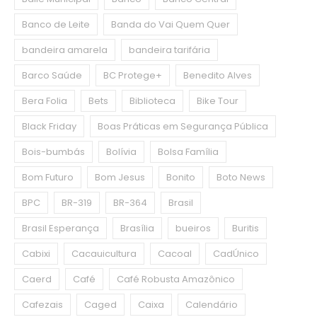
Banco de Leite
Banda do Vai Quem Quer
bandeira amarela
bandeira tarifária
Barco Saúde
BC Protege+
Benedito Alves
Bera Folia
Bets
Biblioteca
Bike Tour
Black Friday
Boas Práticas em Segurança Pública
Bois-bumbás
Bolívia
Bolsa Família
Bom Futuro
Bom Jesus
Bonito
Boto News
BPC
BR-319
BR-364
Brasil
Brasil Esperança
Brasília
bueiros
Buritis
Cabixi
Cacauicultura
Cacoal
CadÚnico
Caerd
Café
Café Robusta Amazônico
Cafezais
Caged
Caixa
Calendário