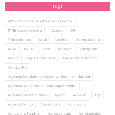
Tags
14ª Mostra Cinema e Direitos Humanos
17ª Brigada de Selva
42 anos
5G
7 de setembo
abdi
Abelhas
Abono Salarial
ACIA
ACRAT
Acre
AcroNet
Advogado
AEGEA
Aegea Rondônia
Aegea Saneamento
Aeroportos
Agência Brasileira de Desenvolvimento Industrial
Agência Nacional de Saúde Suplementar
Agentes penitenciários
Agero
Agevisa
Agir
Agosto Branco
Agosto Lilás
Agricultura
Agricultura Familiar
Agroecologia
Agroindústria