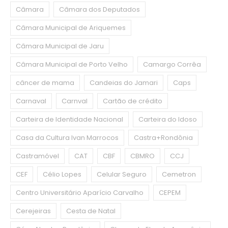
Câmara
Câmara dos Deputados
Câmara Municipal de Ariquemes
Câmara Municipal de Jaru
Câmara Municipal de Porto Velho
Camargo Corrêa
câncer de mama
Candeias do Jamari
Caps
Carnaval
Carnval
Cartão de crédito
Carteira de Identidade Nacional
Carteira do Idoso
Casa da Cultura Ivan Marrocos
Castra+Rondônia
Castramóvel
CAT
CBF
CBMRO
CCJ
CEF
Célio Lopes
Celular Seguro
Cemetron
Centro Universitário Aparício Carvalho
CEPEM
Cerejeiras
Cesta de Natal