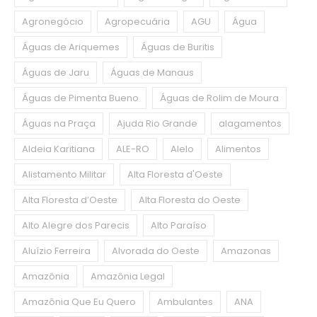
Agronegócio
Agropecuária
AGU
Água
Águas de Ariquemes
Águas de Buritis
Águas de Jaru
Águas de Manaus
Águas de Pimenta Bueno
Águas de Rolim de Moura
Águas na Praça
Ajuda Rio Grande
alagamentos
Aldeia Karitiana
ALE-RO
Alelo
Alimentos
Alistamento Militar
Alta Floresta d'Oeste
Alta Floresta d’Oeste
Alta Floresta do Oeste
Alto Alegre dos Parecis
Alto Paraíso
Aluízio Ferreira
Alvorada do Oeste
Amazonas
Amazônia
Amazônia Legal
Amazônia Que Eu Quero
Ambulantes
ANA