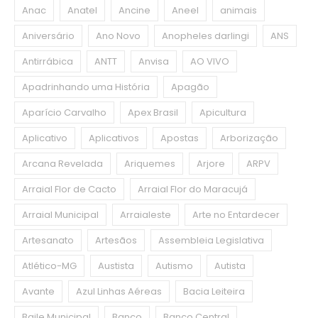
Anac
Anatel
Ancine
Aneel
animais
Aniversário
Ano Novo
Anopheles darlingi
ANS
Antirrábica
ANTT
Anvisa
AO VIVO
Apadrinhando uma História
Apagão
Aparício Carvalho
Apex Brasil
Apicultura
Aplicativo
Aplicativos
Apostas
Arborização
Arcana Revelada
Ariquemes
Arjore
ARPV
Arraial Flor de Cacto
Arraial Flor do Maracujá
Arraial Municipal
Arraialeste
Arte no Entardecer
Artesanato
Artesãos
Assembleia Legislativa
Atlético-MG
Austista
Autismo
Autista
Avante
Azul Linhas Aéreas
Bacia Leiteira
Baile Municipal
Banco
Banco Central