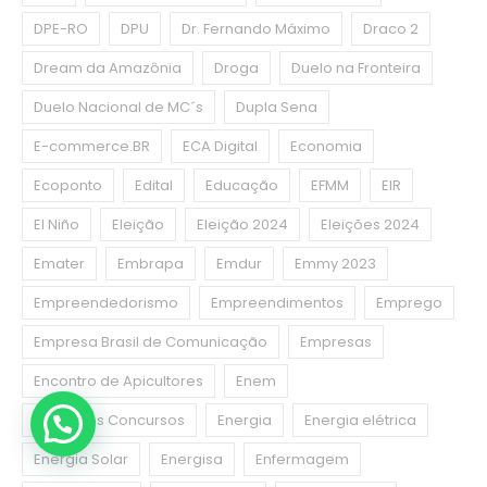
DPE-RO
DPU
Dr. Fernando Máximo
Draco 2
Dream da Amazônia
Droga
Duelo na Fronteira
Duelo Nacional de MC´s
Dupla Sena
E-commerce.BR
ECA Digital
Economia
Ecoponto
Edital
Educação
EFMM
EIR
El Niño
Eleição
Eleição 2024
Eleições 2024
Emater
Embrapa
Emdur
Emmy 2023
Empreendedorismo
Empreendimentos
Emprego
Empresa Brasil de Comunicação
Empresas
Encontro de Apicultores
Enem
Enem dos Concursos
Energia
Energia elétrica
Energia Solar
Energisa
Enfermagem