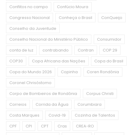
Conflitos no campo
Confúcio Moura
Congresso Nacional
Conheça o Brasil
ConQueijo
Conselho da Juventude
Conselho Nacional do Ministério Público
Consumidor
conta de luz
contrabando
Contran
COP 29
COP30
Copa Africana das Nações
Copa do Brasil
Copa do Mundo 2026
Copinha
Coren Rondônia
Coronel Chrisóstomo
Corpo de Bombeiros de Rondônia
Corpus Christi
Correios
Corrida da Água
Corumbiara
Costa Marques
Covid-19
Cozinha de Talentos
CPF
CPI
CPT
Cras
CREA-RO