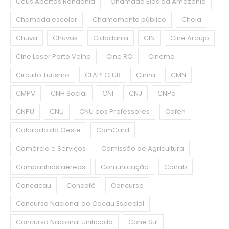
Céus Abertos Rondônia
Chamada Elos da Amazônia
Chamada escolar
Chamamento público
Cheia
Chuva
Chuvas
Cidadania
CIN
Cine Araújo
Cine Laser Porto Velho
Cine RO
Cinema
Circuito Turismo
CLAPI CLUB
Clima
CMN
CMPV
CNH Social
CNI
CNJ
CNPq
CNPU
CNU
CNU dos Professores
Cofen
Colorado do Oeste
ComCard
Comércio e Serviços
Comissão de Agricultura
Companhias aéreas
Comunicação
Conab
Concacau
Concafé
Concurso
Concurso Nacional do Cacau Especial
Concurso Nacional Unificado
Cone Sul