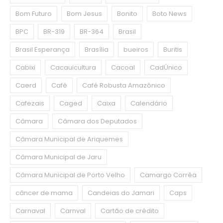
Bom Futuro
Bom Jesus
Bonito
Boto News
BPC
BR-319
BR-364
Brasil
Brasil Esperança
Brasília
bueiros
Buritis
Cabixi
Cacauicultura
Cacoal
CadÚnico
Caerd
Café
Café Robusta Amazônico
Cafezais
Caged
Caixa
Calendário
Câmara
Câmara dos Deputados
Câmara Municipal de Ariquemes
Câmara Municipal de Jaru
Câmara Municipal de Porto Velho
Camargo Corrêa
câncer de mama
Candeias do Jamari
Caps
Carnaval
Carnval
Cartão de crédito