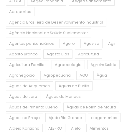
AEGEA
Aegea Rondônia
Aegea Saneamento
Aeroportos
Agência Brasileira de Desenvolvimento Industrial
Agência Nacional de Saúde Suplementar
Agentes penitenciários
Agero
Agevisa
Agir
Agosto Branco
Agosto Lilás
Agricultura
Agricultura Familiar
Agroecologia
Agroindústria
Agronegócio
Agropecuária
AGU
Água
Águas de Ariquemes
Águas de Buritis
Águas de Jaru
Águas de Manaus
Águas de Pimenta Bueno
Águas de Rolim de Moura
Águas na Praça
Ajuda Rio Grande
alagamentos
Aldeia Karitiana
ALE-RO
Alelo
Alimentos