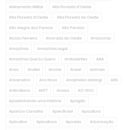
Alistamento Militar
Alta Floresta d'Oeste
Alta Floresta d’Oeste
Alta Floresta do Oeste
Alto Alegre dos Parecis
Alto Paraíso
Aluízio Ferreira
Alvorada do Oeste
Amazonas
Amazônia
Amazônia Legal
Amazônia Que Eu Quero
Ambulantes
ANA
Anac
Anatel
Ancine
Aneel
animais
Aniversário
Ano Novo
Anopheles darlingi
ANS
Antirrábica
ANTT
Anvisa
AO VIVO
Apadrinhando uma História
Apagão
Aparício Carvalho
Apex Brasil
Apicultura
Aplicativo
Aplicativos
Apostas
Arborização