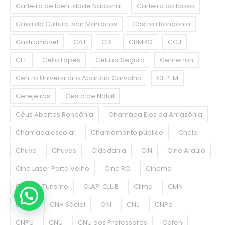
Carteira de Identidade Nacional
Carteira do Idoso
Casa da Cultura Ivan Marrocos
Castra+Rondônia
Castramóvel
CAT
CBF
CBMRO
CCJ
CEF
Célio Lopes
Celular Seguro
Cemetron
Centro Universitário Aparício Carvalho
CEPEM
Cerejeiras
Cesta de Natal
Céus Abertos Rondônia
Chamada Elos da Amazônia
Chamada escolar
Chamamento público
Cheia
Chuva
Chuvas
Cidadania
CIN
Cine Araújo
Cine Laser Porto Velho
Cine RO
Cinema
Circuito Turismo
CLAPI CLUB
Clima
CMN
CMPV
CNH Social
CNI
CNJ
CNPq
CNPU
CNU
CNU dos Professores
Cofen