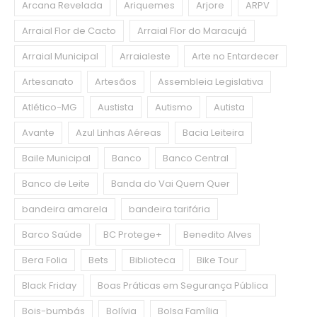
Arcana Revelada
Ariquemes
Arjore
ARPV
Arraial Flor de Cacto
Arraial Flor do Maracujá
Arraial Municipal
Arraialeste
Arte no Entardecer
Artesanato
Artesãos
Assembleia Legislativa
Atlético-MG
Austista
Autismo
Autista
Avante
Azul Linhas Aéreas
Bacia Leiteira
Baile Municipal
Banco
Banco Central
Banco de Leite
Banda do Vai Quem Quer
bandeira amarela
bandeira tarifária
Barco Saúde
BC Protege+
Benedito Alves
Bera Folia
Bets
Biblioteca
Bike Tour
Black Friday
Boas Práticas em Segurança Pública
Bois-bumbás
Bolívia
Bolsa Família