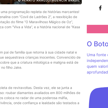
 uma programação repleta de histórias marcantes!
alina com “Covil de Ladrões 2”, a reexibição de
tação do filme “O Maravilhoso Mágico de Oz”,
 com “Viva a Vida”, e a história nacional de “Kasa
O Bot
m pai de família que retorna à sua cidade natal e
Uma fonte c
que sequestrava crianças inocentes. Convencido de
independent
obre que a criatura mitológica e maligna está de
quem valori
 no filho Jake.
aprofundad
eta de reviravoltas. Desta vez, ele se junta a
oso: roubar diamantes avaliados em 800 milhões de
os coloca no radar de uma poderosa máfia,
ivência, onde confiança e lealdade são testados a