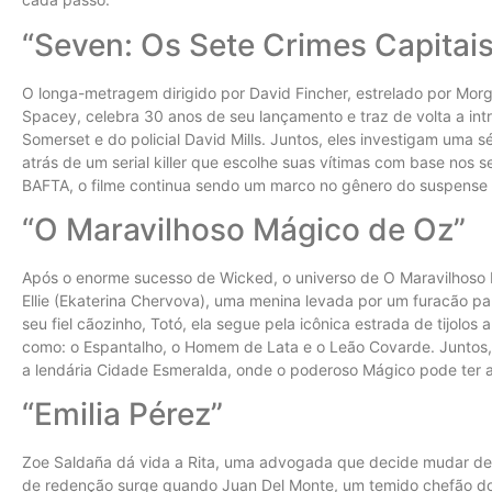
“Seven: Os Sete Crimes Capitais
O longa-metragem dirigido por David Fincher, estrelado por Mor
Spacey, celebra 30 anos de seu lançamento e traz de volta a intr
Somerset e do policial David Mills. Juntos, eles investigam uma 
atrás de um serial killer que escolhe suas vítimas com base nos 
BAFTA, o filme continua sendo um marco no gênero do suspense 
“O Maravilhoso Mágico de Oz”
Após o enorme sucesso de Wicked, o universo de O Maravilhoso 
Ellie (Ekaterina Chervova), uma menina levada por um furacão 
seu fiel cãozinho, Totó, ela segue pela icônica estrada de tijol
como: o Espantalho, o Homem de Lata e o Leão Covarde. Juntos
a lendária Cidade Esmeralda, onde o poderoso Mágico pode ter a
“Emilia Pérez”
Zoe Saldaña dá vida a Rita, uma advogada que decide mudar d
de redenção surge quando Juan Del Monte, um temido chefão do 