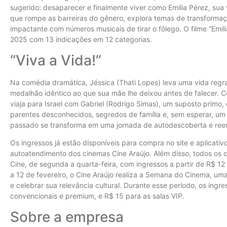
sugerido: desaparecer e finalmente viver como Emilia Pérez, sua
que rompe as barreiras do gênero, explora temas de transformaç
impactante com números musicais de tirar o fôlego. O filme “Emi
2025 com 13 indicações em 12 categorias.
“Viva a Vida!”
Na comédia dramática, Jéssica (Thati Lopes) leva uma vida regr
medalhão idêntico ao que sua mãe lhe deixou antes de falecer. 
viaja para Israel com Gabriel (Rodrigo Simas), um suposto prim
parentes desconhecidos, segredos de família e, sem esperar, 
passado se transforma em uma jornada de autodescoberta e reen
Os ingressos já estão disponíveis para compra no site e aplicativ
autoatendimento dos cinemas Cine Araújo. Além disso, todos os 
Cine, de segunda a quarta-feira, com ingressos a partir de R$ 12 
a 12 de fevereiro, o Cine Araújo realiza a Semana do Cinema, u
e celebrar sua relevância cultural. Durante esse período, os ingr
convencionais e premium, e R$ 15 para as salas VIP.
Sobre a empresa