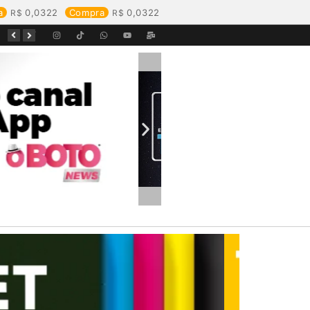
a
0,0322
Compra
0,0322
Equipes da Aegea Rondônia passam por treinamento de prevenção e combate a princípios de incêndio e segurança no trabalho com inflamáveis
Começa o Festival Peixes da Amazônia na Estrada de Ferro Madeira-Mamoré
Durante reunião, Águas de Pimenta Bueno detalha investimentos e avanços no saneamento do município