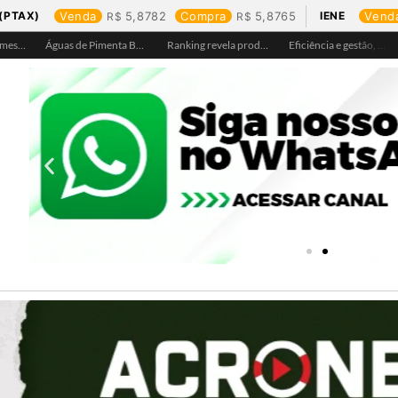
(PTAX)
Venda
5,8782
Compra
5,8765
IENE
Vend
Águas de Pimenta Bueno amplia rede de abastecimento e leva água tratada para moradores da região do aeroporto
Ranking revela produtos mais comprados em cada estado e aponta drone como destaque em Rondônia
Eficiência e gestão, Buritis se torna referência em controle de perdas de água