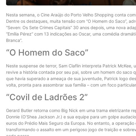
Nesta semana, o Cine Araújo do Porto Velho Shopping conta com
Dentre os destaques, muita tensão com “O Homem do Saco”, adren
“Seven: Os Sete Crimes Capitais” 30 anos depois, uma nova adap
“Emília Pérez” com 13 indicações ao Oscar, uma comédia dramática
Branca”.
“O Homem do Saco”
Neste suspense de terror, Sam Claflin interpreta Patrick McKee, u
revive a história contada por seu pai, sobre um homem do saco 
que havia superado a ameaça de sua juventude, Patrick logo desc
volta, pronta para assombrar sua família – com um foco particular
“Covil de Ladrões 2”
Gerard Butler retorna como Big Nick em uma trama eletrizante repl
Donnie (O’Shea Jackson Jr.) e sua equipe para um golpe audaci
euros do Prédio Mais Seguro da Europa. No entanto, a operação 
transformando o assalto em um perigoso jogo de traição e sobrev
cada passo.