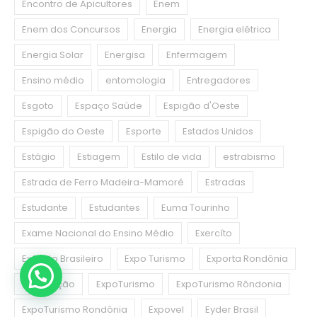
Encontro de Apicultores
Enem
Enem dos Concursos
Energia
Energia elétrica
Energia Solar
Energisa
Enfermagem
Ensino médio
entomologia
Entregadores
Esgoto
Espaço Saúde
Espigão d'Oeste
Espigão do Oeste
Esporte
Estados Unidos
Estágio
Estiagem
Estilo de vida
estrabismo
Estrada de Ferro Madeira-Mamoré
Estradas
Estudante
Estudantes
Euma Tourinho
Exame Nacional do Ensino Médio
Exercíto
Exército Brasileiro
Expo Turismo
Exporta Rondônia
Exportação
ExpoTurismo
ExpoTurismo Rôndonia
ExpoTurismo Rondônia
Expovel
Eyder Brasil