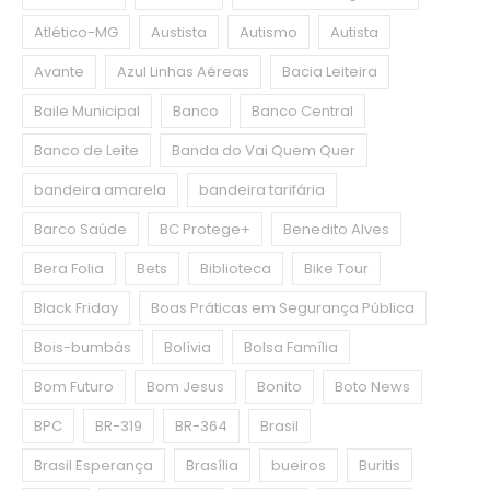
Atlético-MG
Austista
Autismo
Autista
Avante
Azul Linhas Aéreas
Bacia Leiteira
Baile Municipal
Banco
Banco Central
Banco de Leite
Banda do Vai Quem Quer
bandeira amarela
bandeira tarifária
Barco Saúde
BC Protege+
Benedito Alves
Bera Folia
Bets
Biblioteca
Bike Tour
Black Friday
Boas Práticas em Segurança Pública
Bois-bumbás
Bolívia
Bolsa Família
Bom Futuro
Bom Jesus
Bonito
Boto News
BPC
BR-319
BR-364
Brasil
Brasil Esperança
Brasília
bueiros
Buritis