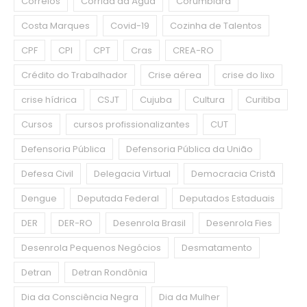
Correios
Corrida da Água
Corumbiara
Costa Marques
Covid-19
Cozinha de Talentos
CPF
CPI
CPT
Cras
CREA-RO
Crédito do Trabalhador
Crise aérea
crise do lixo
crise hídrica
CSJT
Cujuba
Cultura
Curitiba
Cursos
cursos profissionalizantes
CUT
Defensoria Pública
Defensoria Pública da União
Defesa Civil
Delegacia Virtual
Democracia Cristã
Dengue
Deputada Federal
Deputados Estaduais
DER
DER-RO
Desenrola Brasil
Desenrola Fies
Desenrola Pequenos Negócios
Desmatamento
Detran
Detran Rondônia
Dia da Consciência Negra
Dia da Mulher