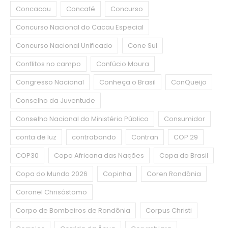
Concacau
Concafé
Concurso
Concurso Nacional do Cacau Especial
Concurso Nacional Unificado
Cone Sul
Conflitos no campo
Confúcio Moura
Congresso Nacional
Conheça o Brasil
ConQueijo
Conselho da Juventude
Conselho Nacional do Ministério Público
Consumidor
conta de luz
contrabando
Contran
COP 29
COP30
Copa Africana das Nações
Copa do Brasil
Copa do Mundo 2026
Copinha
Coren Rondônia
Coronel Chrisóstomo
Corpo de Bombeiros de Rondônia
Corpus Christi