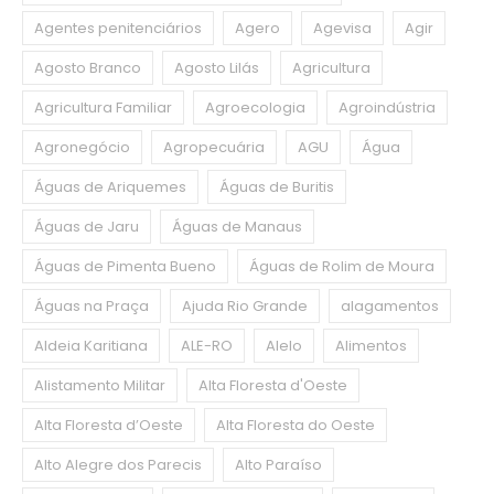
Agentes penitenciários
Agero
Agevisa
Agir
Agosto Branco
Agosto Lilás
Agricultura
Agricultura Familiar
Agroecologia
Agroindústria
Agronegócio
Agropecuária
AGU
Água
Águas de Ariquemes
Águas de Buritis
Águas de Jaru
Águas de Manaus
Águas de Pimenta Bueno
Águas de Rolim de Moura
Águas na Praça
Ajuda Rio Grande
alagamentos
Aldeia Karitiana
ALE-RO
Alelo
Alimentos
Alistamento Militar
Alta Floresta d'Oeste
Alta Floresta d’Oeste
Alta Floresta do Oeste
Alto Alegre dos Parecis
Alto Paraíso