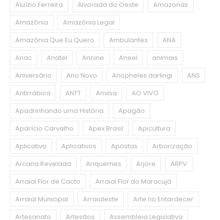
Aluízio Ferreira
Alvorada do Oeste
Amazonas
Amazônia
Amazônia Legal
Amazônia Que Eu Quero
Ambulantes
ANA
Anac
Anatel
Ancine
Aneel
animais
Aniversário
Ano Novo
Anopheles darlingi
ANS
Antirrábica
ANTT
Anvisa
AO VIVO
Apadrinhando uma História
Apagão
Aparício Carvalho
Apex Brasil
Apicultura
Aplicativo
Aplicativos
Apostas
Arborização
Arcana Revelada
Ariquemes
Arjore
ARPV
Arraial Flor de Cacto
Arraial Flor do Maracujá
Arraial Municipal
Arraialeste
Arte no Entardecer
Artesanato
Artesãos
Assembleia Legislativa