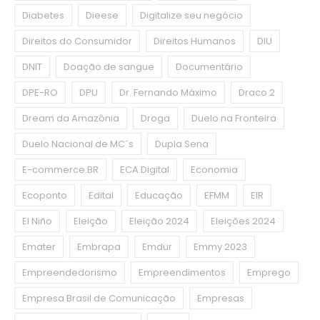
Diabetes
Dieese
Digitalize seu negócio
Direitos do Consumidor
Direitos Humanos
DIU
DNIT
Doação de sangue
Documentário
DPE-RO
DPU
Dr. Fernando Máximo
Draco 2
Dream da Amazônia
Droga
Duelo na Fronteira
Duelo Nacional de MC´s
Dupla Sena
E-commerce.BR
ECA Digital
Economia
Ecoponto
Edital
Educação
EFMM
EIR
El Niño
Eleição
Eleição 2024
Eleições 2024
Emater
Embrapa
Emdur
Emmy 2023
Empreendedorismo
Empreendimentos
Emprego
Empresa Brasil de Comunicação
Empresas