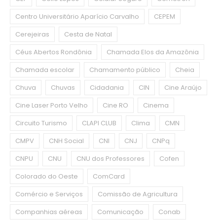
Centro Universitário Aparício Carvalho
CEPEM
Cerejeiras
Cesta de Natal
Céus Abertos Rondônia
Chamada Elos da Amazônia
Chamada escolar
Chamamento público
Cheia
Chuva
Chuvas
Cidadania
CIN
Cine Araújo
Cine Laser Porto Velho
Cine RO
Cinema
Circuito Turismo
CLAPI CLUB
Clima
CMN
CMPV
CNH Social
CNI
CNJ
CNPq
CNPU
CNU
CNU dos Professores
Cofen
Colorado do Oeste
ComCard
Comércio e Serviços
Comissão de Agricultura
Companhias aéreas
Comunicação
Conab