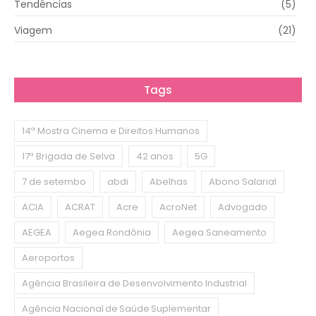
Tendências
(5)
Viagem
(21)
Tags
14ª Mostra Cinema e Direitos Humanos
17ª Brigada de Selva
42 anos
5G
7 de setembo
abdi
Abelhas
Abono Salarial
ACIA
ACRAT
Acre
AcroNet
Advogado
AEGEA
Aegea Rondônia
Aegea Saneamento
Aeroportos
Agência Brasileira de Desenvolvimento Industrial
Agência Nacional de Saúde Suplementar