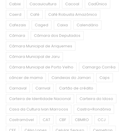
Cabixi
Cacauicultura
Cacoal
CadÚnico
Caerd
Café
Café Robusta Amazônico
Cafezais
Caged
Caixa
Calendário
Câmara
Câmara dos Deputados
Câmara Municipal de Ariquemes
Câmara Municipal de Jaru
Câmara Municipal de Porto Velho
Camargo Corrêa
câncer de mama
Candeias do Jamari
Caps
Carnaval
Carnval
Cartão de crédito
Carteira de Identidade Nacional
Carteira do Idoso
Casa da Cultura Ivan Marrocos
Castra+Rondônia
Castramóvel
CAT
CBF
CBMRO
CCJ
CEF
Célio Lopes
Celular Seguro
Cemetron