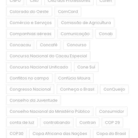
CNPU
CNU
CNU dos Professores
Cofen
Colorado do Oeste
ComCard
Comércio e Serviços
Comissão de Agricultura
Companhias aéreas
Comunicação
Conab
Concacau
Concafé
Concurso
Concurso Nacional do Cacau Especial
Concurso Nacional Unificado
Cone Sul
Conflitos no campo
Confúcio Moura
Congresso Nacional
Conheça o Brasil
ConQueijo
Conselho da Juventude
Conselho Nacional do Ministério Público
Consumidor
conta de luz
contrabando
Contran
COP 29
COP30
Copa Africana das Nações
Copa do Brasil