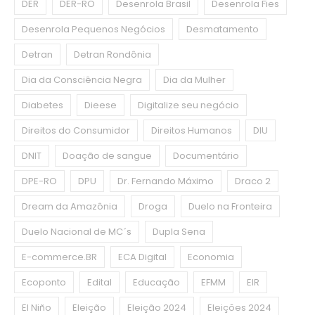
DER
DER-RO
Desenrola Brasil
Desenrola Fies
Desenrola Pequenos Negócios
Desmatamento
Detran
Detran Rondônia
Dia da Consciência Negra
Dia da Mulher
Diabetes
Dieese
Digitalize seu negócio
Direitos do Consumidor
Direitos Humanos
DIU
DNIT
Doação de sangue
Documentário
DPE-RO
DPU
Dr. Fernando Máximo
Draco 2
Dream da Amazônia
Droga
Duelo na Fronteira
Duelo Nacional de MC´s
Dupla Sena
E-commerce.BR
ECA Digital
Economia
Ecoponto
Edital
Educação
EFMM
EIR
El Niño
Eleição
Eleição 2024
Eleições 2024