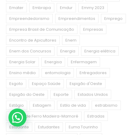
Emater
Embrapa
Emdur
Emmy 2023
Empreendedorismo
Empreendimentos
Emprego
Empresa Brasil de Comunicação
Empresas
Encontro de Apicultores
Enem
Enem dos Concursos
Energia
Energia elétrica
Energia Solar
Energisa
Enfermagem
Ensino médio
entomologia
Entregadores
Esgoto
Espaço Saúde
Espigão d'Oeste
Espigão do Oeste
Esporte
Estados Unidos
Estágio
Estiagem
Estilo de vida
estrabismo
Estrada de Ferro Madeira-Mamoré
Estradas
Estudante
Estudantes
Euma Tourinho