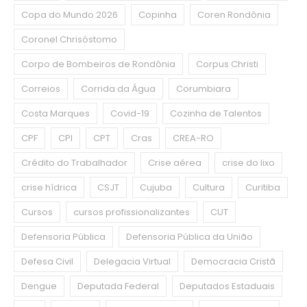
Copa do Mundo 2026
Copinha
Coren Rondônia
Coronel Chrisóstomo
Corpo de Bombeiros de Rondônia
Corpus Christi
Correios
Corrida da Água
Corumbiara
Costa Marques
Covid-19
Cozinha de Talentos
CPF
CPI
CPT
Cras
CREA-RO
Crédito do Trabalhador
Crise aérea
crise do lixo
crise hídrica
CSJT
Cujuba
Cultura
Curitiba
Cursos
cursos profissionalizantes
CUT
Defensoria Pública
Defensoria Pública da União
Defesa Civil
Delegacia Virtual
Democracia Cristã
Dengue
Deputada Federal
Deputados Estaduais