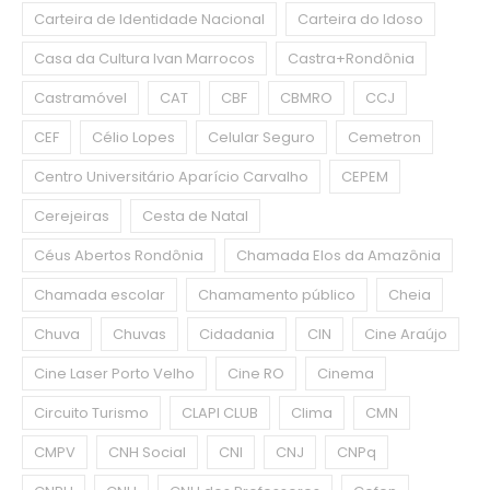
Carteira de Identidade Nacional
Carteira do Idoso
Casa da Cultura Ivan Marrocos
Castra+Rondônia
Castramóvel
CAT
CBF
CBMRO
CCJ
CEF
Célio Lopes
Celular Seguro
Cemetron
Centro Universitário Aparício Carvalho
CEPEM
Cerejeiras
Cesta de Natal
Céus Abertos Rondônia
Chamada Elos da Amazônia
Chamada escolar
Chamamento público
Cheia
Chuva
Chuvas
Cidadania
CIN
Cine Araújo
Cine Laser Porto Velho
Cine RO
Cinema
Circuito Turismo
CLAPI CLUB
Clima
CMN
CMPV
CNH Social
CNI
CNJ
CNPq