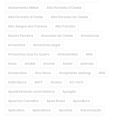
Alistamento Militar
Alta Floresta d'Oeste
Alta Floresta d’Oeste
Alta Floresta do Oeste
Alto Alegre dos Parecis
Alto Paraíso
Aluízio Ferreira
Alvorada do Oeste
Amazonas
Amazônia
Amazônia Legal
Amazônia Que Eu Quero
Ambulantes
ANA
Anac
Anatel
Ancine
Aneel
animais
Aniversário
Ano Novo
Anopheles darlingi
ANS
Antirrábica
ANTT
Anvisa
AO VIVO
Apadrinhando uma História
Apagão
Aparício Carvalho
Apex Brasil
Apicultura
Aplicativo
Aplicativos
Apostas
Arborização