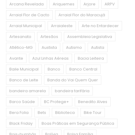
Arcana Revelada
Ariquemes
Arjore
ARPV
Arraial Flor de Cacto
Arraial Flor do Maracujá
Arraial Municipal
Arraialeste
Arte no Entardecer
Artesanato
Artesãos
Assembleia Legislativa
Atlético-MG
Austista
Autismo
Autista
Avante
Azul Linhas Aéreas
Bacia Leiteira
Baile Municipal
Banco
Banco Central
Banco de Leite
Banda do Vai Quem Quer
bandeira amarela
bandeira tarifária
Barco Saúde
BC Protege+
Benedito Alves
Bera Folia
Bets
Biblioteca
Bike Tour
Black Friday
Boas Práticas em Segurança Pública
Bois-bumbás
Bolívia
Bolsa Família