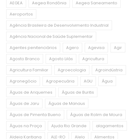
AEGEA
Aegea Rondônia
Aegea Saneamento
Aeroportos
Agência Brasileira de Desenvolvimento Industrial
Agência Nacional de Saúde Suplementar
Agentes penitenciários
Agero
Agevisa
Agir
Agosto Branco
Agosto Lilás
Agricultura
Agricultura Familiar
Agroecologia
Agroindústria
Agronegócio
Agropecuária
AGU
Água
Águas de Ariquemes
Águas de Buritis
Águas de Jaru
Águas de Manaus
Águas de Pimenta Bueno
Águas de Rolim de Moura
Águas na Praça
Ajuda Rio Grande
alagamentos
Aldeia Karitiana
ALE-RO
Alelo
Alimentos