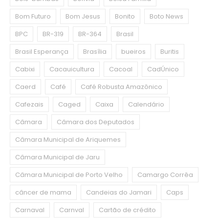
Bom Futuro
Bom Jesus
Bonito
Boto News
BPC
BR-319
BR-364
Brasil
Brasil Esperança
Brasília
bueiros
Buritis
Cabixi
Cacauicultura
Cacoal
CadÚnico
Caerd
Café
Café Robusta Amazônico
Cafezais
Caged
Caixa
Calendário
Câmara
Câmara dos Deputados
Câmara Municipal de Ariquemes
Câmara Municipal de Jaru
Câmara Municipal de Porto Velho
Camargo Corrêa
câncer de mama
Candeias do Jamari
Caps
Carnaval
Carnval
Cartão de crédito