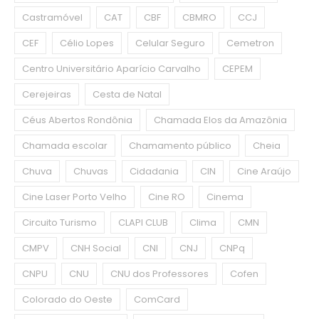
Castramóvel
CAT
CBF
CBMRO
CCJ
CEF
Célio Lopes
Celular Seguro
Cemetron
Centro Universitário Aparício Carvalho
CEPEM
Cerejeiras
Cesta de Natal
Céus Abertos Rondônia
Chamada Elos da Amazônia
Chamada escolar
Chamamento público
Cheia
Chuva
Chuvas
Cidadania
CIN
Cine Araújo
Cine Laser Porto Velho
Cine RO
Cinema
Circuito Turismo
CLAPI CLUB
Clima
CMN
CMPV
CNH Social
CNI
CNJ
CNPq
CNPU
CNU
CNU dos Professores
Cofen
Colorado do Oeste
ComCard