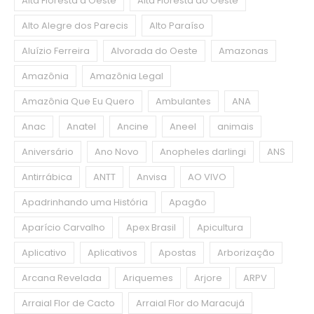
Alta Floresta d’Oeste
Alta Floresta do Oeste
Alto Alegre dos Parecis
Alto Paraíso
Aluízio Ferreira
Alvorada do Oeste
Amazonas
Amazônia
Amazônia Legal
Amazônia Que Eu Quero
Ambulantes
ANA
Anac
Anatel
Ancine
Aneel
animais
Aniversário
Ano Novo
Anopheles darlingi
ANS
Antirrábica
ANTT
Anvisa
AO VIVO
Apadrinhando uma História
Apagão
Aparício Carvalho
Apex Brasil
Apicultura
Aplicativo
Aplicativos
Apostas
Arborização
Arcana Revelada
Ariquemes
Arjore
ARPV
Arraial Flor de Cacto
Arraial Flor do Maracujá