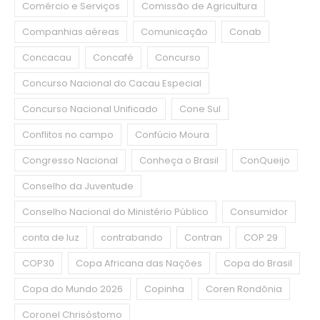
Comércio e Serviços
Comissão de Agricultura
Companhias aéreas
Comunicação
Conab
Concacau
Concafé
Concurso
Concurso Nacional do Cacau Especial
Concurso Nacional Unificado
Cone Sul
Conflitos no campo
Confúcio Moura
Congresso Nacional
Conheça o Brasil
ConQueijo
Conselho da Juventude
Conselho Nacional do Ministério Público
Consumidor
conta de luz
contrabando
Contran
COP 29
COP30
Copa Africana das Nações
Copa do Brasil
Copa do Mundo 2026
Copinha
Coren Rondônia
Coronel Chrisóstomo