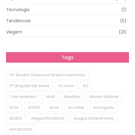
Tecnologia
(1)
Tendências
(5)
Viagem
(21)
Tags
14ª Mostra Cinema e Direitos Humanos
17ª Brigada de Selva
42 anos
5G
7 de setembo
abdi
Abelhas
Abono Salarial
ACIA
ACRAT
Acre
AcroNet
Advogado
AEGEA
Aegea Rondônia
Aegea Saneamento
Aeroportos