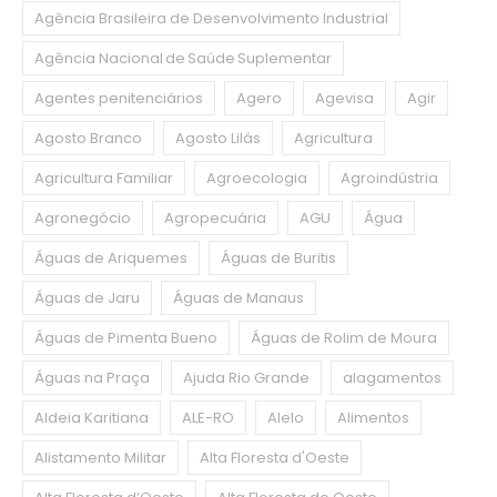
Agência Brasileira de Desenvolvimento Industrial
Agência Nacional de Saúde Suplementar
Agentes penitenciários
Agero
Agevisa
Agir
Agosto Branco
Agosto Lilás
Agricultura
Agricultura Familiar
Agroecologia
Agroindústria
Agronegócio
Agropecuária
AGU
Água
Águas de Ariquemes
Águas de Buritis
Águas de Jaru
Águas de Manaus
Águas de Pimenta Bueno
Águas de Rolim de Moura
Águas na Praça
Ajuda Rio Grande
alagamentos
Aldeia Karitiana
ALE-RO
Alelo
Alimentos
Alistamento Militar
Alta Floresta d'Oeste