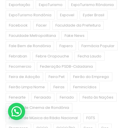
Exportação
ExpoTurismo
ExpoTurismo Rôndonia
ExpoTurismo Rondônia
Expovel
Eyder Brasil
Facebook
Facer
Faculdade da Prefeitura
Faculdade Metropolitana
Fake News
Fale Bem de Rondônia
Fapero
Farmácia Popular
Febraban
Febre Oropouche
Fecha Laudo
Fecomercio
Federação PSDB-Cidadania
Feira de Adoção
Feira Pet
Feirão do Emprego
Feirão Limpa Nome
Feiras
Feminicídios
Fenearte
Feraiado
Feriado
Festa às Nações
Festival de Cinema de Rondônia
Festival de Música da Rádio Nacional
FGTS