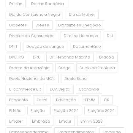
Detran
Detran Rondônia
Dia da Consciência Negra
Dia da Mulher
Diabetes
Dieese
Digitalize seu negócio
Direitos do Consumidor
Direitos Humanos
DIU
DNIT
Doação de sangue
Documentário
DPE-RO
DPU
Dr. Fernando Máximo
Draco 2
Dream da Amazônia
Droga
Duelo na Fronteira
Duelo Nacional de MC´s
Dupla Sena
E-commerce.BR
ECA Digital
Economia
Ecoponto
Edital
Educação
EFMM
EIR
El Niño
Eleição
Eleição 2024
Eleições 2024
Emater
Embrapa
Emdur
Emmy 2023
Empreendedorismo
Empreendimentos
Emprego