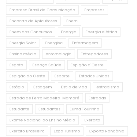
Empresa Brasil de Comunicação
Empresas
Encontro de Apicultores
Enem
Enem dos Concursos
Energia
Energia elétrica
Energia Solar
Energisa
Enfermagem
Ensino médio
entomologia
Entregadores
Esgoto
Espaço Saúde
Espigão d'Oeste
Espigão do Oeste
Esporte
Estados Unidos
Estágio
Estiagem
Estilo de vida
estrabismo
Estrada de Ferro Madeira-Mamoré
Estradas
Estudante
Estudantes
Euma Tourinho
Exame Nacional do Ensino Médio
Exercíto
Exército Brasileiro
Expo Turismo
Exporta Rondônia