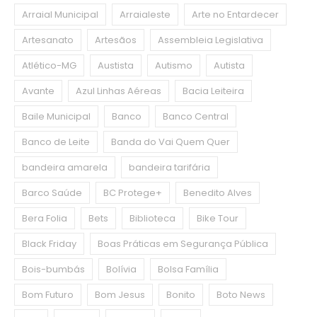
Arraial Municipal
Arraialeste
Arte no Entardecer
Artesanato
Artesãos
Assembleia Legislativa
Atlético-MG
Austista
Autismo
Autista
Avante
Azul Linhas Aéreas
Bacia Leiteira
Baile Municipal
Banco
Banco Central
Banco de Leite
Banda do Vai Quem Quer
bandeira amarela
bandeira tarifária
Barco Saúde
BC Protege+
Benedito Alves
Bera Folia
Bets
Biblioteca
Bike Tour
Black Friday
Boas Práticas em Segurança Pública
Bois-bumbás
Bolívia
Bolsa Família
Bom Futuro
Bom Jesus
Bonito
Boto News