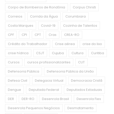
Corpo de Bombeiros de Rondônia
Corpus Christi
Correios
Corrida da Água
Corumbiara
Costa Marques
Covid-19
Cozinha de Talentos
CPF
CPI
CPT
Cras
CREA-RO
Crédito do Trabalhador
Crise aérea
crise do lixo
crise hídrica
CSJT
Cujuba
Cultura
Curitiba
Cursos
cursos profissionalizantes
CUT
Defensoria Pública
Defensoria Pública da União
Defesa Civil
Delegacia Virtual
Democracia Cristã
Dengue
Deputada Federal
Deputados Estaduais
DER
DER-RO
Desenrola Brasil
Desenrola Fies
Desenrola Pequenos Negócios
Desmatamento