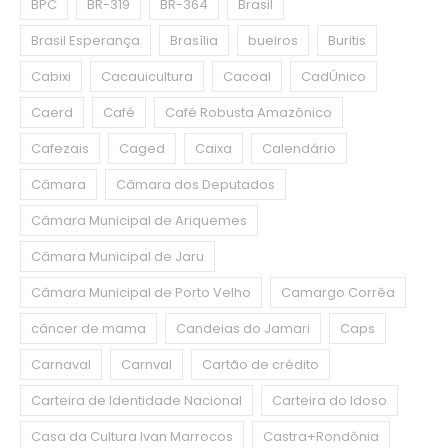
BPC
BR-319
BR-364
Brasil
Brasil Esperança
Brasília
bueiros
Buritis
Cabixi
Cacauicultura
Cacoal
CadÚnico
Caerd
Café
Café Robusta Amazônico
Cafezais
Caged
Caixa
Calendário
Câmara
Câmara dos Deputados
Câmara Municipal de Ariquemes
Câmara Municipal de Jaru
Câmara Municipal de Porto Velho
Camargo Corrêa
câncer de mama
Candeias do Jamari
Caps
Carnaval
Carnval
Cartão de crédito
Carteira de Identidade Nacional
Carteira do Idoso
Casa da Cultura Ivan Marrocos
Castra+Rondônia